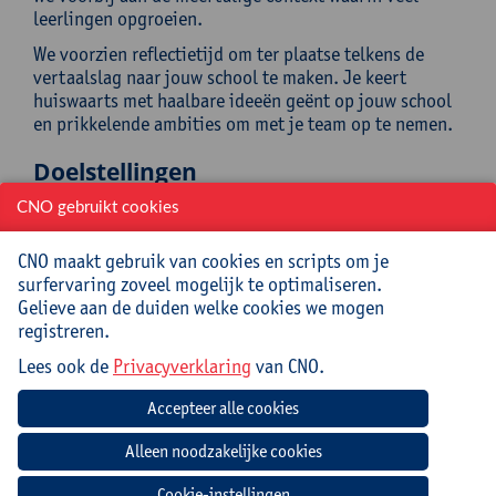
leerlingen opgroeien.
We voorzien reflectietijd om ter plaatse telkens de
vertaalslag naar jouw school te maken. Je keert
huiswaarts met haalbare ideeën geënt op jouw school
en prikkelende ambities om met je team op te nemen.
Doelstellingen
CNO gebruikt cookies
Na het volgen van de nascholing:
heb je meer inzicht in de rol van ouders bij
CNO maakt gebruik van cookies en scripts om je
leesbevordering thuis;
surfervaring zoveel mogelijk te optimaliseren.
weet je welke verwachtingen t.a.v. ouders
Gelieve aan de duiden welke cookies we mogen
realistisch en effectief zijn;
registreren.
zet je met je team verdere stappen in
Lees ook de
Privacyverklaring
van CNO.
beleidsvoering en visieontwikkeling rond dit
thema;
benoem je de stappen op schoolniveau om tot
succesvolle praktijkacties met ouders te komen;
neem je ouders als partners op in (bestaande)
taal- en leesplannen;
Cookie-instellingen