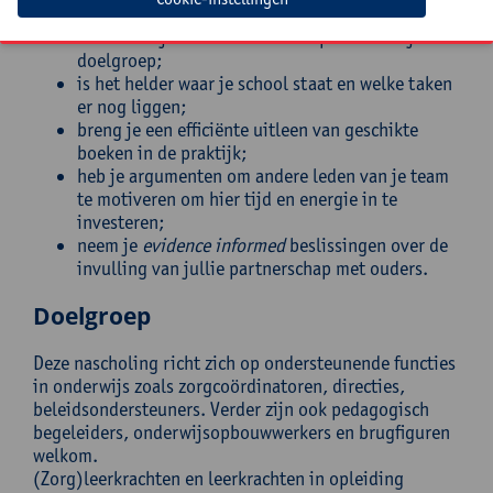
kies je effectieve ouderactiviteiten gericht op de
doelen uit jouw leesbeleid en op maat van je
doelgroep;
is het helder waar je school staat en welke taken
er nog liggen;
breng je een efficiënte uitleen van geschikte
boeken in de praktijk;
heb je argumenten om andere leden van je team
te motiveren om hier tijd en energie in te
investeren;
neem je
evidence informed
beslissingen over de
invulling van jullie partnerschap met ouders.
Doelgroep
Deze nascholing richt zich op ondersteunende functies
in onderwijs zoals zorgcoördinatoren, directies,
beleidsondersteuners. Verder zijn ook pedagogisch
begeleiders, onderwijsopbouwwerkers en brugfiguren
welkom.
(Zorg)leerkrachten en leerkrachten in opleiding