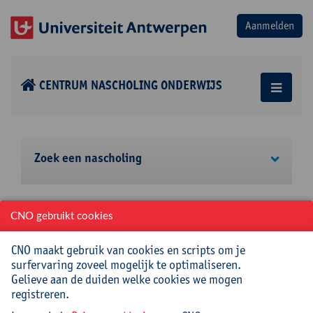
CENTRUM NASCHOLING ONDERWIJS
Zoek een nascholing
Je bent hier:
Hoger onderwijs / Schoolbeleid en -
CNO gebruikt cookies
administratie / Leiderschapsontwikkeling
Samenwerken en vergaderen met Sociocratie 3.0:
CNO maakt gebruik van cookies en scripts om je
anders én efficiënt
surfervaring zoveel mogelijk te optimaliseren.
Samenwerken en vergaderen
Gelieve aan de duiden welke cookies we mogen
registreren.
met Sociocratie 3.0: anders én