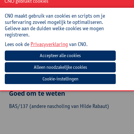
CNO gebruikt cookies
grafieken met kleuters;
analyseer en bespreek je samen met kleuters de
CNO maakt gebruik van cookies en scripts om je
verzamelde gegevens;
surfervaring zoveel mogelijk te optimaliseren.
ga je vanuit prentenboeken aan de slag met
Gelieve aan de duiden welke cookies we mogen
datamanagement in de kleuterklas.
registreren.
Doelgroep
Lees ook de
Privacyverklaring
van CNO.
(Zorg)leerkrachten, zorgcoördinatoren en
leerondersteuners uit het (buitengewoon)
kleuteronderwijs. Ook onderwijsprofessionals uit de
1ste graad van het (buitengewoon) lager onderwijs
Cookie-instellingen
zijn welkom.
Goed om te weten
BAS/137 (andere nascholing van Hilde Rabaut)