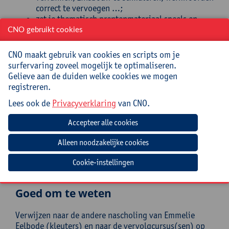
correct te vervoegen …;
zet je thematisch prentenmateriaal speels en
herhaaldelijk in.
CNO gebruikt cookies
Doelgroep
CNO maakt gebruik van cookies en scripts om je
surfervaring zoveel mogelijk te optimaliseren.
(Zorg)leerkrachten, logopedisten, ondersteuners… uit
Gelieve aan de duiden welke cookies we mogen
de 1ste graad van het (buitengewoon) lager onderwijs
registreren.
die betrokken zijn bij de taalontwikkeling van
Lees ook de
Privacyverklaring
van CNO.
kinderen en/of kinderen met een taalachterstand of -
problemen.
Mee te brengen door cursist
Een laptop en twee spellen met een eenvoudig
Cookie-instellingen
spelconcept
Goed om te weten
Verwijzen naar de andere nascholing van Emmelie
Eelbode (kleuters) en naar de vervolgcursus(sen) op