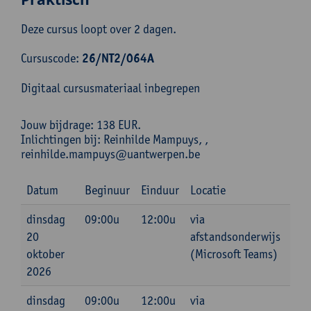
Deze cursus loopt over 2 dagen.
Cursuscode:
26/NT2/064A
Digitaal cursusmateriaal inbegrepen
Jouw bijdrage: 138 EUR.
Inlichtingen bij: Reinhilde Mampuys, ,
reinhilde.mampuys@uantwerpen.be
Datum
Beginuur
Einduur
Locatie
dinsdag
09:00u
12:00u
via
20
afstandsonderwijs
oktober
(Microsoft Teams)
2026
dinsdag
09:00u
12:00u
via