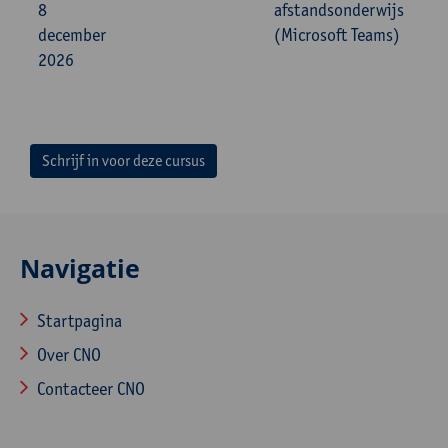
8
afstandsonderwijs
december
(Microsoft Teams)
2026
Schrijf in voor deze cursus
Navigatie
Startpagina
Over CNO
Contacteer CNO