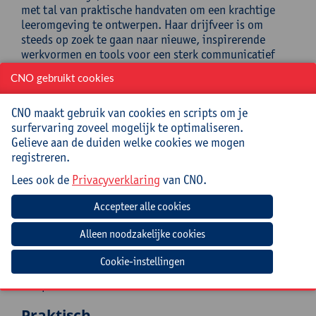
met tal van praktische handvaten om een krachtige
leeromgeving te ontwerpen. Haar drijfveer is om
steeds op zoek te gaan naar nieuwe, inspirerende
werkvormen en tools voor een sterk communicatief
talenonderwijs voor zichzelf en alle andere
CNO gebruikt cookies
taalleraren.
Carmen Daniëls
heeft 16 jaar gewerkt in het OKAN-
CNO maakt gebruik van cookies en scripts om je
onderwijs waar ze jongeren begeleidde bij hun eerste
surfervaring zoveel mogelijk te optimaliseren.
stappen in het Nederlands en hun integratie in het
Gelieve aan de duiden welke cookies we mogen
onderwijs en de samenleving. Ze heeft 8 jaar geleden
registreren.
de overstap naar NT2 binnen het
Lees ook de
Privacyverklaring
van CNO.
volwassenenonderwijs gemaakt. Naast haar
lesopdrachten is ze actief als mentor in de
aanvangsbegeleiding, waarbij ze startende
leerkrachten ondersteunt in hun professionele groei en
klaspraktijk. Vanuit haar passie voor taal geeft ze ook
op zelfstandige basis Nederlands aan werknemers in
Cookie-instellingen
bedrijven die hun taalvaardigheid willen versterken in
een professionele context.
Praktisch