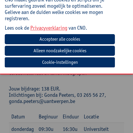
Antwerpen en senior onderzoeker aan het
surfervaring zoveel mogelijk te optimaliseren.
Kenniscentrum Gezinswetenschappen Odisee. Zijn
Gelieve aan de duiden welke cookies we mogen
onderzoek focust op de impact van migratie, de
registreren.
transitie naar een superdiverse samenleving en het
Lees ook de
Privacyverklaring
van CNO.
onthaal van asielzoekers. Hij publiceerde verschillende
boeken over superdiversiteit.
Praktisch
Cursuscode:
26/OND/218A
Cookie-instellingen
Cursusmateriaal en lunch inbegrepen
Jouw bijdrage: 138 EUR.
Inlichtingen bij: Gonda Peeters, 03 265 56 27,
gonda.peeters@uantwerpen.be
Datum
Beginuur
Einduur
Locatie
donderdag
09:30u
16:30u
Universiteit