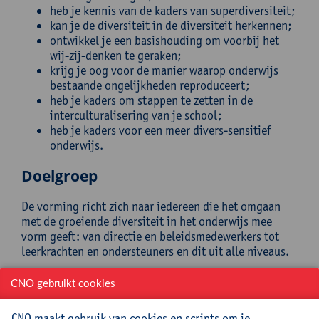
heb je kennis van de kaders van superdiversiteit;
kan je de diversiteit in de diversiteit herkennen;
ontwikkel je een basishouding om voorbij het
wij-zij-denken te geraken;
krijg je oog voor de manier waarop onderwijs
bestaande ongelijkheden reproduceert;
heb je kaders om stappen te zetten in de
interculturalisering van je school;
heb je kaders voor een meer divers-sensitief
onderwijs.
Doelgroep
De vorming richt zich naar iedereen die het omgaan
met de groeiende diversiteit in het onderwijs mee
vorm geeft: van directie en beleidsmedewerkers tot
leerkrachten en ondersteuners en dit uit alle niveaus.
Begeleiding
CNO gebruikt cookies
Prof. Dr. Dirk Geldof is hoogleraar aan de Universiteit
CNO maakt gebruik van cookies en scripts om je