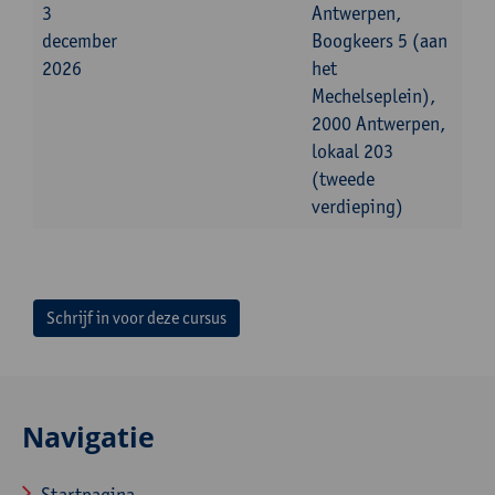
3
Antwerpen,
december
Boogkeers 5 (aan
2026
het
Mechelseplein),
2000 Antwerpen,
lokaal 203
(tweede
verdieping)
Schrijf in voor deze cursus
Navigatie
Startpagina