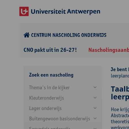
CENTRUM NASCHOLING ONDERWIJS
CNO pakt uit in 26-27!
Nascholingsaan
Je bent 
Zoek een nascholing
leerplan
Taal
Thema's in de kijker
leer
Kleuteronderwijs
Lager onderwijs
Hoe krij
Abstracte
Buitengewoon basisonderwijs
theoreti
werkvorm
Secundair onderwijs