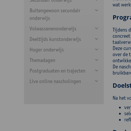
wat werkt
Buitengewoon secundair
Prog
onderwijs
Volwassenenonderwijs
Tijdens 
concreet
Deeltijds kunstonderwijs
taalverw
Deze curs
Hoger onderwijs
over de t
Themadagen
ontwikke
De nasch
Postgraduaten en trajecten
bruikbar
Live online nascholingen
Doelst
Na het v
ver
sel
ref