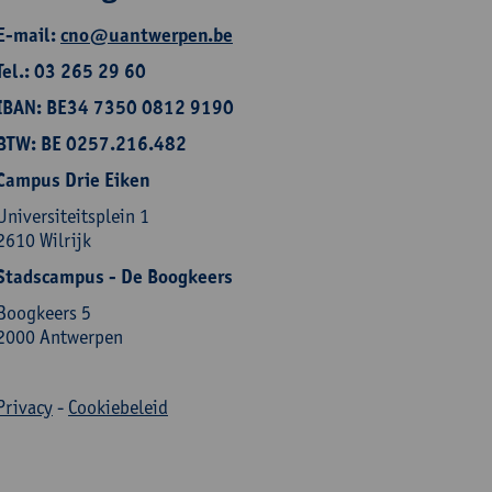
E-mail:
cno@uantwerpen.be
Tel.: 03 265 29 60
IBAN: BE34 7350 0812 9190
BTW: BE 0257.216.482
Campus Drie Eiken
Universiteitsplein 1
2610 Wilrijk
Stadscampus - De Boogkeers
Boogkeers 5
2000 Antwerpen
Privacy
-
Cookiebeleid