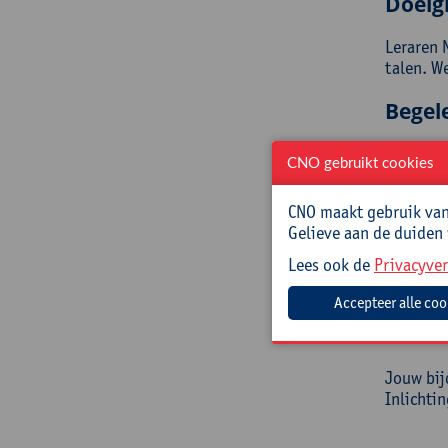
Doelg
Leraren 
talen. W
Begel
Liesbeth 
CNO gebruikt cookies
Moderne 
haalbare
CNO maakt gebruik van 
Gelieve aan de duiden
Prakt
Lees ook de
Privacyver
Cursusc
Cursusma
Jouw bij
Inlichti