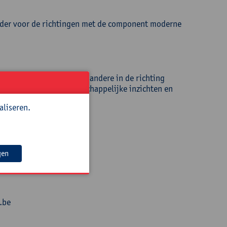
onder voor de richtingen met de component moderne
 leraar Nederlands, onder andere in de richting
ze de brug tussen wetenschappelijke inzichten en
aliseren.
gen
.be