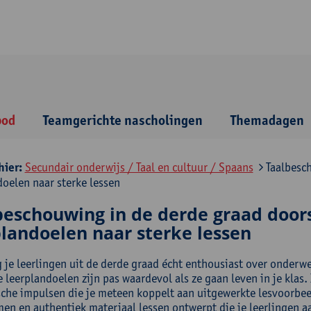
bod
Teamgerichte nascholingen
Themadagen
hier:
Secundair onderwijs / Taal en cultuur / Spaans
Taalbesch
doelen naar sterke lessen
beschouwing in de derde graad doors
plandoelen naar sterke lessen
g je leerlingen uit de derde graad écht enthousiast over onder
 leerplandoelen zijn pas waardevol als ze gaan leven in je klas. 
sche impulsen die je meteen koppelt aan uitgewerkte lesvoorbee
en en authentiek materiaal lessen ontwerpt die je leerlingen aa