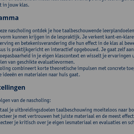
 in jouw klas.
ramma
deze nascholing ontdek je hoe taalbeschouwende leerplandoelen
 vorm kunnen krijgen in de lespraktijk. Je verkent kant-en-klar
erving en betekenisverandering die hun effect in de klas al be
us is praktijkgericht en interactief opgebouwd. Je gaat zelf aan
oepasbaarheid in je eigen klascontext en wisselt je ervaringen u
len van geschikte evaluatievormen.
oling combineert korte theoretische impulsen met concrete toe
e ideeën en materialen naar huis gaat.
ellingen
olgen van de nascholing:
taal je uitbreidingsdoelen taalbeschouwing moeiteloos naar bo
ecteer je met vertrouwen het juiste materiaal en de meest effe
lecteer je kritisch over je eigen lesmateriaal en evaluaties en sc