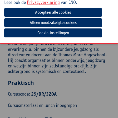
Lees ook de
Privacyverklaring
van CNO.
(Adjunct-)directeurs, TAC’s en andere leidinggevenden
uit alle niveaus
Begeleiding
Cookie-instellingen
Mark Fonteyn is zaakvoerder van Inspirant en klinisch
orthopedagoog. Intussen heeft hij sinds 2000
ervaring o.a. binnen de bijzondere jeugdzorg als
directeur en docent aan de Thomas More Hogeschool.
Hij coacht organisaties binnen onderwijs, jeugdzorg
en welzijn binnen zijn zelfstandige praktijk. Zijn
achtergrond is systemisch en contextueel.
Praktisch
Cursuscode:
25/DR/320A
Cursusmateriaal en lunch inbegrepen