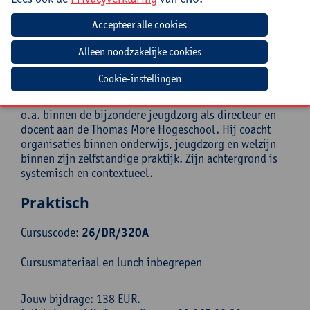
uit alle niveaus
Begeleiding
Mark Fonteyn is zaakvoerder van Inspirant
Cookie-instellingen
(www.praktijkinspirant.be) en klinisch
orthopedagoog. Intussen heeft hij 25 jaar ervaring
o.a. binnen de bijzondere jeugdzorg als directeur en
docent aan de Thomas More Hogeschool. Hij coacht
organisaties binnen onderwijs, jeugdzorg en welzijn
binnen zijn zelfstandige praktijk. Zijn achtergrond is
systemisch en contextueel.
Praktisch
Cursuscode:
26/DR/320A
Cursusmateriaal en lunch inbegrepen
Jouw bijdrage: 138 EUR.