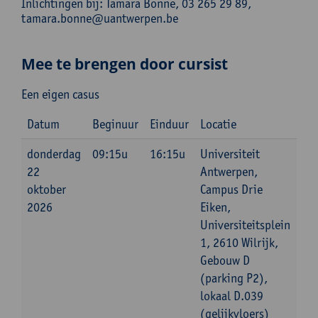
Inlichtingen bij: Tamara Bonne, 03 265 29 89,
tamara.bonne@uantwerpen.be
Mee te brengen door cursist
Een eigen casus
Datum
Beginuur
Einduur
Locatie
donderdag
09:15u
16:15u
Universiteit
22
Antwerpen,
oktober
Campus Drie
2026
Eiken,
Universiteitsplein
1, 2610 Wilrijk,
Gebouw D
(parking P2),
lokaal D.039
(gelijkvloers)