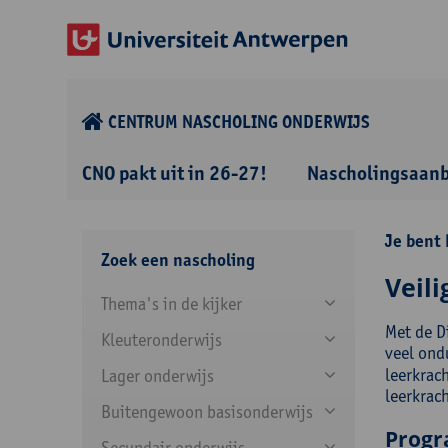
CENTRUM NASCHOLING ONDERWIJS
CNO pakt uit in 26-27!
Nascholingsaan
Je bent 
Zoek een nascholing
Veil
Thema's in de kijker
Met de D
Kleuteronderwijs
veel ond
leerkrac
Lager onderwijs
leerkrach
Buitengewoon basisonderwijs
Prog
Secundair onderwijs