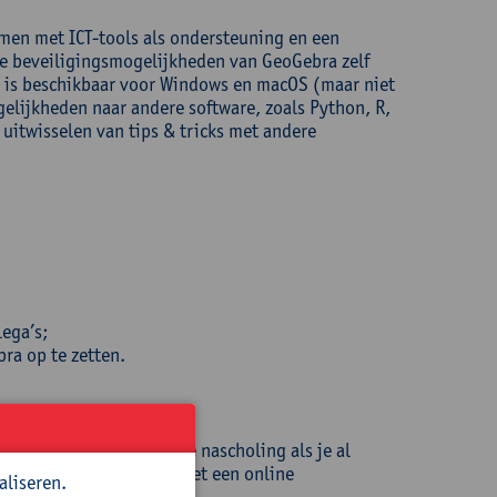
men met ICT-tools als ondersteuning en een
de beveiligingsmogelijkheden van GeoGebra zelf
 is beschikbaar voor Windows en macOS (maar niet
elijkheden naar andere software, zoals Python, R,
 uitwisselen van tips & tricks met andere
ega’s;
ra op te zetten.
aalt het meeste uit deze nascholing als je al
n georganiseerd hebben met een online
aliseren.