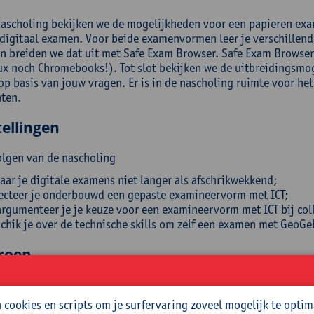
nascholing bekijken we de mogelijkheden voor een papieren exa
 digitaal examen. Voor beide examenvormen leer je verschillen
n breiden we dat uit met Safe Exam Browser. Safe Exam Browser
ux noch Chromebooks!). Tot slot bekijken we de uitbreidingsmog
p basis van jouw vragen. Er is in de nascholing ruimte voor het
hten.
ellingen
olgen van de nascholing
aar je digitale examens niet langer als afschrikwekkend;
ecteer je onderbouwd een gepaste examineervorm met ICT;
rgumenteer je je keuze voor een examineervorm met ICT bij coll
chik je over de technische skills om zelf een examen met GeoGeb
roep
leerkrachten, ICT- en STEM-leerkrachten, ICT-coördinatoren. Je h
 hebt met GeoGebra Suite. Al eens een digitale toets of exame
cookies en scripts om je surfervaring zoveel mogelijk te optim
atform (BookWidgets, NUMBAS, Kahoot …) is een plus.