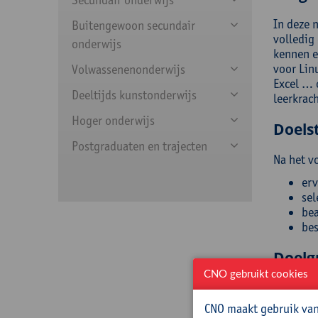
In deze 
Buitengewoon secundair
volledig
onderwijs
kennen e
voor Lin
Volwassenenonderwijs
Excel … o
Deeltijds kunstonderwijs
leerkrac
Hoger onderwijs
Doelst
Postgraduaten en trajecten
Na het v
erv
sel
bea
bes
Doelg
CNO gebruikt cookies
Wiskunde
ervaring
CNO maakt gebruik van 
vragenpl