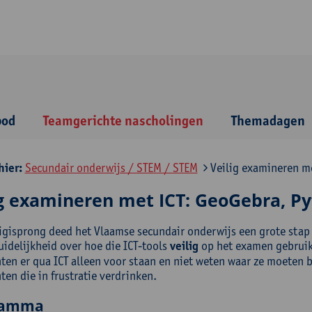
bod
Teamgerichte nascholingen
Themadagen
hier:
Secundair onderwijs / STEM / STEM
Veilig examineren me
ig examineren met ICT: GeoGebra, P
igisprong deed het Vlaamse secundair onderwijs een grote stap v
uidelijkheid over hoe die ICT-tools
veilig
op het examen gebrui
hten er qua ICT alleen voor staan en niet weten waar ze moeten 
ten die in frustratie verdrinken.
ramma