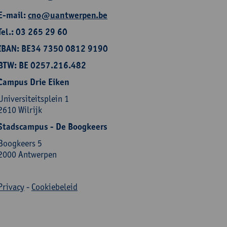
E-mail:
cno@uantwerpen.be
Tel.: 03 265 29 60
IBAN: BE34 7350 0812 9190
BTW: BE 0257.216.482
Campus Drie Eiken
Universiteitsplein 1
2610 Wilrijk
Stadscampus - De Boogkeers
Boogkeers 5
2000 Antwerpen
Privacy
-
Cookiebeleid