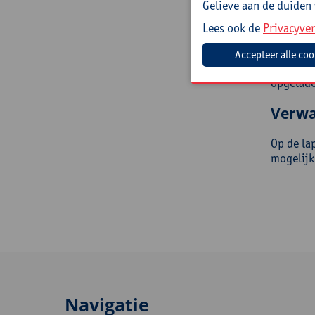
Gelieve aan de duiden
Let op: 
Lees ook de
Privacyver
Mee t
opgelade
Verwa
Op de la
mogelij
Navigatie