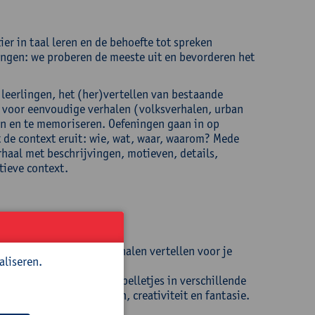
er in taal leren en de behoefte tot spreken
engen: we proberen de meeste uit en bevorderen het
 leerlingen, het (her)vertellen van bestaande
n voor eenvoudige verhalen (volksverhalen, urban
en en te memoriseren. Oefeningen gaan in op
t de context eruit: wie, wat, waar, waarom? Mede
rhaal met beschrijvingen, motieven, details,
tieve context.
e ontwerpen omtrent verhalen vertellen voor je
aliseren.
s ijsbrekers en talige spelletjes in verschillende
atie in manieren van leren, creativiteit en fantasie.
scontexten.