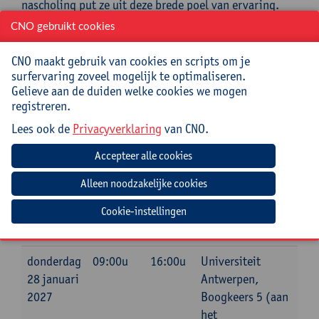
nascholing put ze uit deze brede poel van ervaring.
CNO gebruikt cookies
Praktisch
CNO maakt gebruik van cookies en scripts om je
Deze cursus loopt over 2 dagen.
surfervaring zoveel mogelijk te optimaliseren.
Gelieve aan de duiden welke cookies we mogen
Cursuscode:
26/NT2/044A
registreren.
Cursusmateriaal en lunches inbegrepen
Lees ook de
Privacyverklaring
van CNO.
Jouw bijdrage: 264 EUR.
Inlichtingen bij: Reinhilde Mampuys, ,
reinhilde.mampuys@uantwerpen.be
Cookie-instellingen
Datum
Beginuur
Einduur
Locatie
donderdag
09:00u
16:00u
Universiteit
28 januari
Antwerpen,
2027
Boogkeers 5 (aan
het