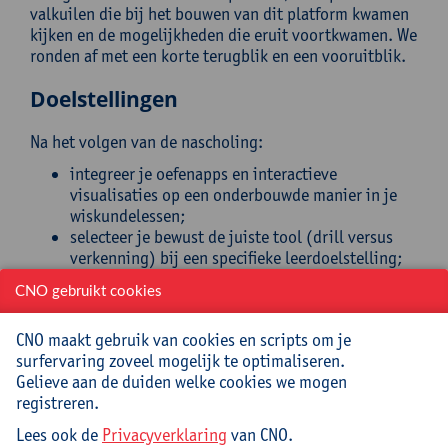
valkuilen die bij het bouwen van dit platform kwamen
kijken en de mogelijkheden die eruit voortkwamen. We
ronden af met een korte terugblik en een vooruitblik.
Doelstellingen
Na het volgen van de nascholing:
integreer je oefenapps en interactieve
visualisaties op een onderbouwde manier in je
wiskundelessen;
selecteer je bewust de juiste tool (drill versus
verkenning) bij een specifieke leerdoelstelling;
kies je het geschikte moment in het leerproces
CNO gebruikt cookies
om een interactieve visualisatie in te zetten:
vooraf als preteaching, tijdens de les of achteraf
CNO maakt gebruik van cookies en scripts om je
als remediëring;
surfervaring zoveel mogelijk te optimaliseren.
herken je welke fouttypes je leerlingen maken en
Gelieve aan de duiden welke cookies we mogen
handel je daarnaar met gerichte feedback;
registreren.
argumenteer je je tool-keuze vanuit didactische
principes (scaffolding, feedback, cognitieve
Lees ook de
Privacyverklaring
van CNO.
belasting);