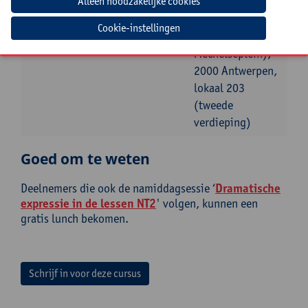
7 januari
Antwerpen,
2027
Boogkeers 5 (aan
Cookie-instellingen
het
Mechelseplein),
2000 Antwerpen,
lokaal 203
(tweede
verdieping)
Goed om te weten
Deelnemers die ook de namiddagsessie ‘
Dramatische
expressie in de lessen NT2
' volgen, kunnen een
gratis lunch bekomen.
Schrijf in voor deze cursus