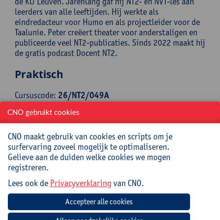
de KU Leuven. Jarenlang gaf hij NT2- en NVT-les aan
leerders van alle leeftijden. Hij werkte als
eindredacteur voor Humo en als projectleider voor de
Taalunie. Peter creëert theater voor anderstaligen en
publiceerde veel NT2-publicaties. Sinds 2022 maakt hij
de gratis podcast Docent NT2.
Praktisch
Cursuscode:
26/NT2/049A
CNO gebruikt cookies
Cursusmateriaal inbegrepen
CNO maakt gebruik van cookies en scripts om je
Jouw bijdrage: 69 EUR.
surfervaring zoveel mogelijk te optimaliseren.
Inlichtingen bij: Reinhilde Mampuys, ,
Gelieve aan de duiden welke cookies we mogen
reinhilde.mampuys@uantwerpen.be
registreren.
Lees ook de
Privacyverklaring
van CNO.
Datum
Beginuur
Einduur
Locatie
donderdag
09:00u
12:00u
Universiteit