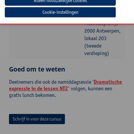
7 januari
Antwerpen,
2027
Boogkeers 5 (aan
Cookie-instellingen
het
Mechelseplein),
2000 Antwerpen,
lokaal 203
(tweede
verdieping)
Goed om te weten
Deelnemers die ook de namiddagsessie ‘
Dramatische
expressie in de lessen NT2
' volgen, kunnen een
gratis lunch bekomen.
Schrijf in voor deze cursus