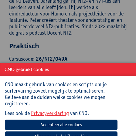
de KU Leuven. Jarenlang gaf hij NT2- en NVT-les aan
leerders van alle leeftijden. Hij werkte als
eindredacteur voor Humo en als projectleider voor de
Taalunie. Peter creëert theater voor anderstaligen en
publiceerde veel NT2-publicaties. Sinds 2022 maakt hij
de gratis podcast Docent NT2.
Praktisch
Cursuscode:
26/NT2/049A
CNO gebruikt cookies
Cursusmateriaal inbegrepen
CNO maakt gebruik van cookies en scripts om je
Jouw bijdrage: 69 EUR.
surfervaring zoveel mogelijk te optimaliseren.
Inlichtingen bij: Reinhilde Mampuys, ,
Gelieve aan de duiden welke cookies we mogen
reinhilde.mampuys@uantwerpen.be
registreren.
Lees ook de
Privacyverklaring
van CNO.
Datum
Beginuur
Einduur
Locatie
donderdag
09:00u
12:00u
Universiteit