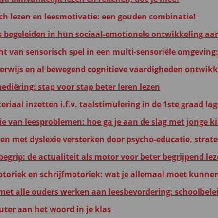
ch lezen en leesmotivatie: een gouden combinatie!
s begeleiden in hun sociaal-emotionele ontwikkeling aa
ht van sensorisch spel in een multi-sensoriële omgeving:
erwijs en al bewegend cognitieve vaardigheden ontwikk
ediëring: stap voor stap beter leren lezen
riaal inzetten i.f.v. taalstimulering in de 1ste graad la
ie van leesproblemen: hoe ga je aan de slag met jonge k
gen met dyslexie versterken door psycho-educatie, strat
egrip: de actualiteit als motor voor beter begrijpend le
otoriek en schrijfmotoriek: wat je allemaal moet kunnen
et alle ouders werken aan leesbevordering: schoolbelei
uter aan het woord in je klas