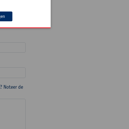
gen
? Noteer de