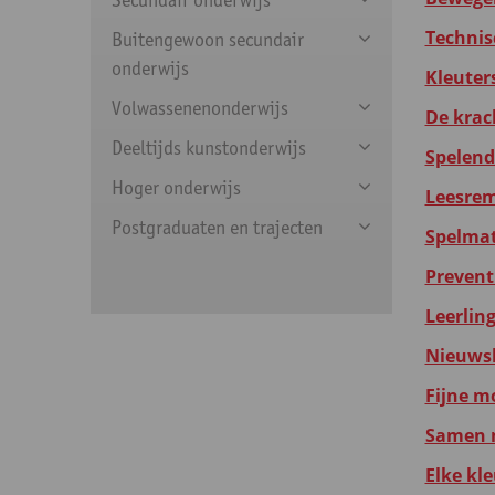
Technis
Buitengewoon secundair
onderwijs
Kleuter
Volwassenenonderwijs
De krac
Deeltijds kunstonderwijs
Spelend
Hoger onderwijs
Leesrem
Postgraduaten en trajecten
Spelmate
Prevent
Leerlin
Nieuwsb
Fijne m
Samen m
Elke kle