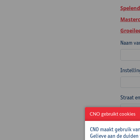
Spelend
Masterc
Groeile
Naam van
Instelli
Straat e
CNO gebruikt cookies
Postcode
CNO maakt gebruik van 
Gelieve aan de duiden