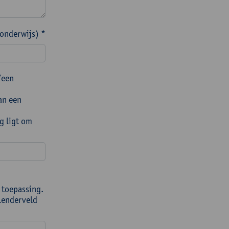
 onderwijs) *
/een
an een
g ligt om
 toepassing.
alenderveld