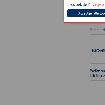
Lees ook de
Privacyver
Naam en 
E-mailad
Telefoon
Welke na
titel(s)