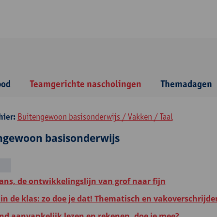
bod
Teamgerichte nascholingen
Themadagen
hier:
Buitengewoon basisonderwijs / Vakken / Taal
ngewoon basisonderwijs
ans, de ontwikkelingslijn van grof naar fijn
in de klas: zo doe je dat! Thematisch en vakoverschrijd
d aanvankelijk lezen en rekenen, doe je mee?