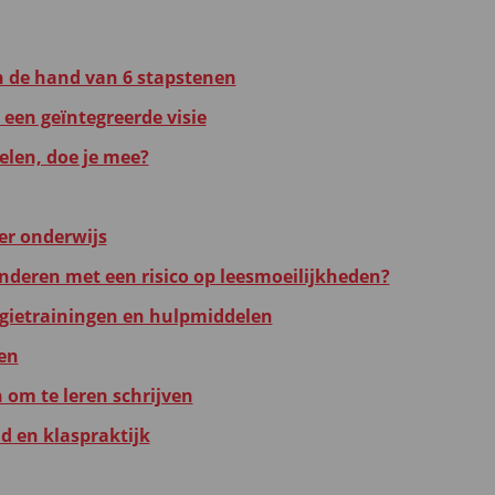
n de hand van 6 stapstenen
 een geïntegreerde visie
elen, doe je mee?
ger onderwijs
inderen met een risico op leesmoeilijkheden?
egietrainingen en hulpmiddelen
zen
 om te leren schrijven
d en klaspraktijk