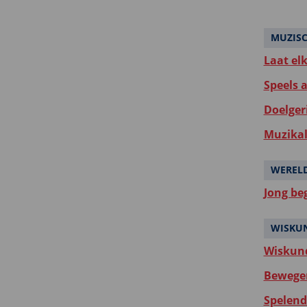
MUZIS
Laat el
Speels a
Doelgeri
Muzikal
WERELD
Jong be
WISKU
Wiskund
Bewegen
Spelend