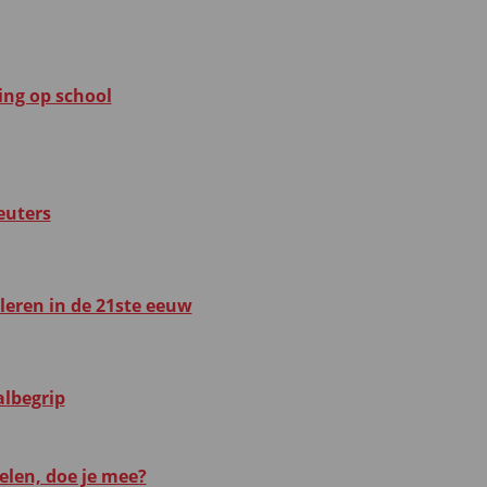
ing op school
euters
eren in de 21ste eeuw
lbegrip
elen, doe je mee?