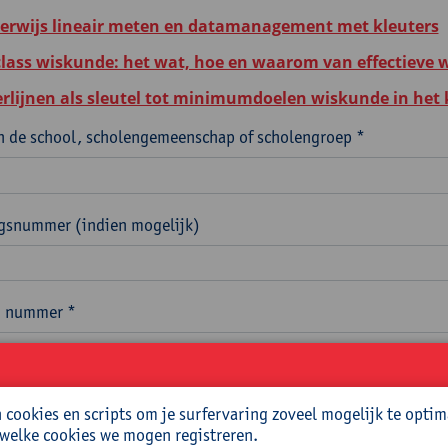
erwijs lineair meten en datamanagement met kleuters
lass wiskunde: het wat, hoe en waarom van effectieve w
erlijnen als sleutel tot minimumdoelen wiskunde in het
 de school, scholengemeenschap of scholengroep *
ngsnummer (indien mogelijk)
n nummer *
 en gemeente *
cookies en scripts om je surfervaring zoveel mogelijk te optim
 welke cookies we mogen registreren.