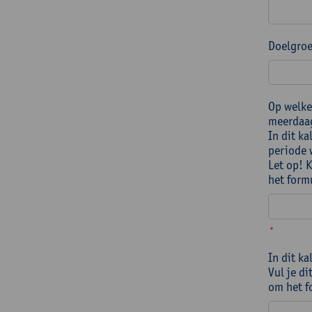
Doelgroe
Op welke
meerdaag
In dit k
periode 
Let op! 
het form
*
In dit k
Vul je di
om het f