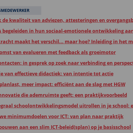
DSMEDEWERKER
k de kwaliteit van adviezen, attesteringen en overgangsb
s begeleiden in hun sociaal-emotionele ontwikkeling aa
kracht maakt het verschil... maar hoe? Inleiding in het 
omst van evalueren met feedback als groeimotor
ntacten: in gesprek op zoek naar verbinding en perspect
 van effectieve didactiek: van intentie tot actie
planlast, meer impact: efficiënt aan de slag met HGW
nnovatie die ademruimte geeft: een praktijkvoorbeeld
egraal schoolontwikkelingsmodel uitrollen in je school: 
we minimumdoelen voor ICT: van plan naar praktijk
ouwen aan een slim ICT-beleid(splan) op je basisschool