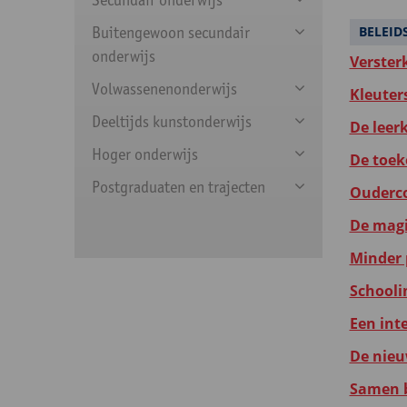
Buitengewoon secundair
BELEI
onderwijs
Verster
Volwassenenonderwijs
Kleuter
Deeltijds kunstonderwijs
De leer
Hoger onderwijs
De toek
Postgraduaten en trajecten
Ouderco
De magie
Minder 
Schooli
Een int
De nieu
Samen b