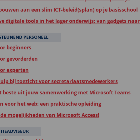
ouwen aan een slim ICT-beleid(splan) op je basisschool
ve digitale tools in het lager onderwijs: van gadgets naa
STEUNEND PERSONEEL
oor beginners
oor gevorderden
oor experten
hulp bij toezicht voor secretariaatsmedewerkers
t beste uit jouw samenwerking met Microsoft Teams
en voor het web: een praktische opleiding
de mogelijkheden van Microsoft Access!
TIEADVISEUR