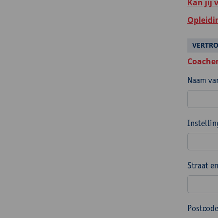
Kan jij 
Opleidi
VERTR
Coachen
Naam van
Instelli
Straat e
Postcode