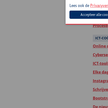
Lees ook de
Privacyver
Regels 
De nieu
Procesb
ICT-CO
Online 
Cyberse
ICT-too
Elke da
Instagr
Schrijv
Bootstr
De nieu