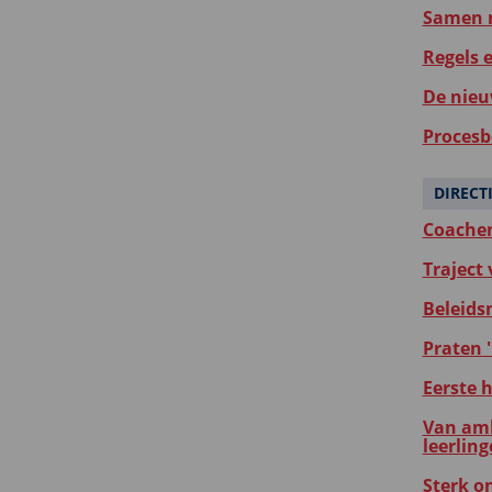
Samen m
Regels 
De nieu
Procesb
DIRECT
Coachen
Traject
Beleids
Praten '
Eerste 
Van amb
leerlin
Sterk o