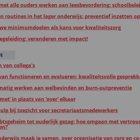
et alle ouders werken aan leesbevordering: schoolbelei
en routines in het lager onderwijs: preventief inzetten 
we minimumdoelen als kans voor kwaliteitszorg
egeleiding: veranderen met impact!
IE
 van collega's
 van functioneren en evalueren: kwaliteitsvolle gesprek
matig werken aan welbevinden en burn-outpreventie
met’ in plaats van ‘over’ elkaar
hulp bij toezicht voor secretariaatsmedewerkers
tsgeheim tot ouderlijk gezag: hoe omgaan met vertrouw
gen?
nderwijs maak je samen, over organisatie van zorg en co-