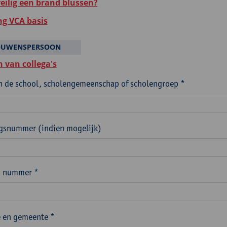
veilig een brand blussen?
ng VCA basis
OUWENSPERSOON
 van collega's
 de school, scholengemeenschap of scholengroep *
ngsnummer (indien mogelijk)
n nummer *
 en gemeente *