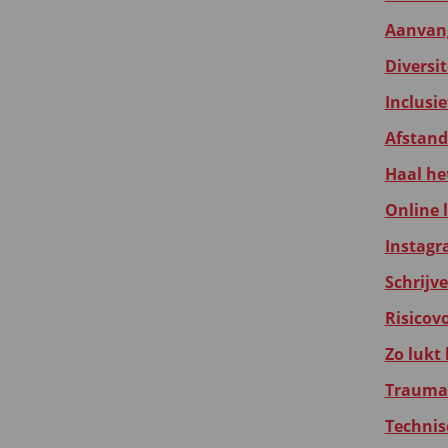
Aanvang
Diversi
Inclusi
Afstands
Haal he
Online 
Instagr
Schrijv
Risicov
Zo lukt
Traumas
Technis