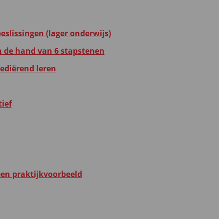
eslissingen (lager onderwijs)
n de hand van 6 stapstenen
mediërend leren
ief
een praktijkvoorbeeld