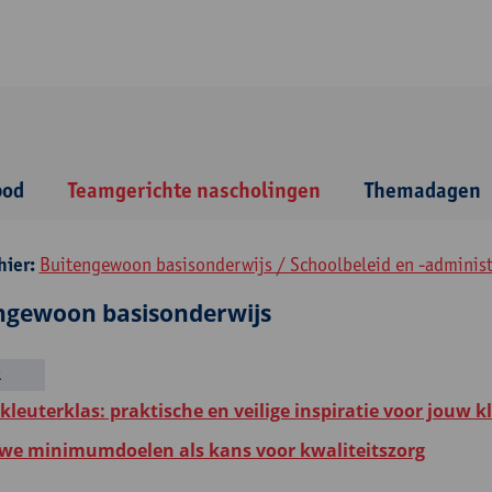
bod
Teamgerichte nascholingen
Themadagen
hier:
Buitengewoon basisonderwijs / Schoolbeleid en -administr
ngewoon basisonderwijs
R
 kleuterklas: praktische en veilige inspiratie voor jouw k
we minimumdoelen als kans voor kwaliteitszorg