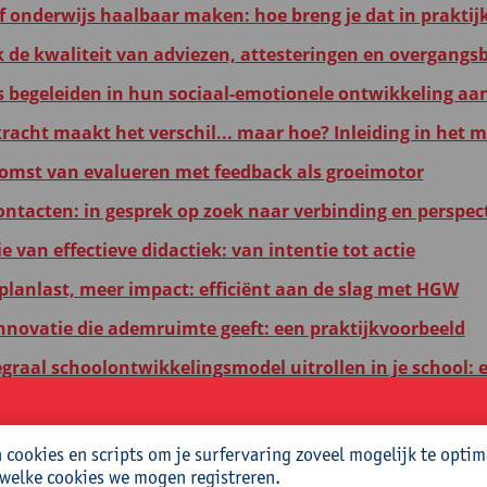
ef onderwijs haalbaar maken: hoe breng je dat in praktij
k de kwaliteit van adviezen, attesteringen en overgangsb
s begeleiden in hun sociaal-emotionele ontwikkeling aa
kracht maakt het verschil... maar hoe? Inleiding in het 
omst van evalueren met feedback als groeimotor
ntacten: in gesprek op zoek naar verbinding en perspect
 van effectieve didactiek: van intentie tot actie
planlast, meer impact: efficiënt aan de slag met HGW
nnovatie die ademruimte geeft: een praktijkvoorbeeld
egraal schoolontwikkelingsmodel uitrollen in je school: 
we minimumdoelen voor ICT: van plan naar praktijk
ouwen aan een slim ICT-beleid(splan) op je basisschool
cookies en scripts om je surfervaring zoveel mogelijk te optim
 welke cookies we mogen registreren.
et alle ouders werken aan leesbevordering: schoolbelei