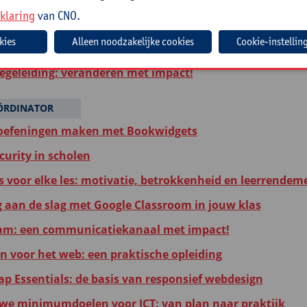
klaring
van CNO.
en routines in het lager onderwijs: preventief inzetten 
Cookie-instellin
we minimumdoelen als kans voor kwaliteitszorg
egeleiding: veranderen met impact!
ÖRDINATOR
oefeningen maken met Bookwidgets
curity in scholen
ls voor elke les: motivatie, betrokkenheid en leerrendem
g aan de slag met Google Classroom in jouw klas
am: een communicatiekanaal met impact!
en voor het web: een praktische opleiding
ap Essentials: de basis van responsief webdesign
we minimumdoelen voor ICT: van plan naar praktijk