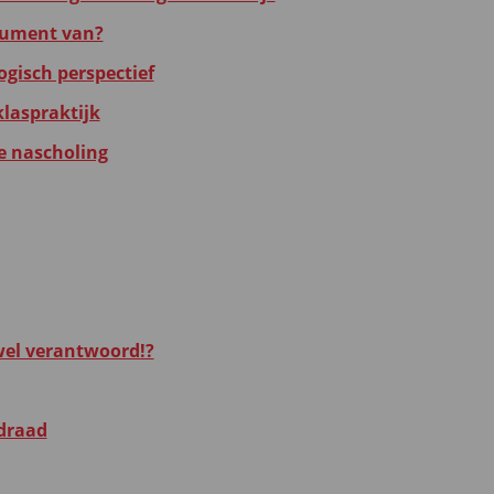
rument van?
ogisch perspectief
klaspraktijk
ne nascholing
 wel verantwoord!?
idraad