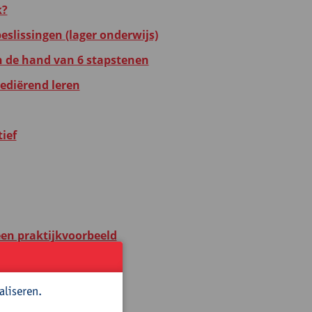
k?
eslissingen (lager onderwijs)
n de hand van 6 stapstenen
mediërend leren
ief
een praktijkvoorbeeld
aliseren.
d en klaspraktijk