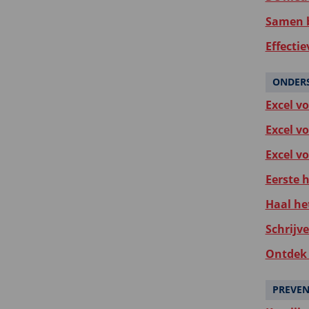
Samen b
Effectie
ONDER
Excel v
Excel v
Excel v
Eerste 
Haal he
Schrijv
Ontdek 
PREVEN