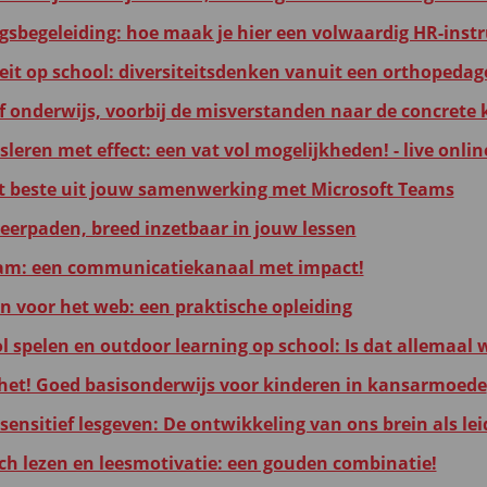
sbegeleiding: hoe maak je hier een volwaardig HR-inst
teit op school: diversiteitsdenken vanuit een orthopedag
ef onderwijs, voorbij de misverstanden naar de concrete 
leren met effect: een vat vol mogelijkheden! - live onli
t beste uit jouw samenwerking met Microsoft Teams
leerpaden, breed inzetbaar in jouw lessen
am: een communicatiekanaal met impact!
en voor het web: een praktische opleiding
ol spelen en outdoor learning op school: Is dat allemaal
 het! Goed basisonderwijs voor kinderen in kansarmoede
ensitief lesgeven: De ontwikkeling van ons brein als le
ch lezen en leesmotivatie: een gouden combinatie!