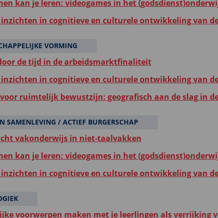
en kan je leren: videogames in het (godsdienst)onderwi
inzichten in cognitieve en culturele ontwikkeling van d
HAPPELIJKE VORMING
oor de tijd in de arbeidsmarktfinaliteit
inzichten in cognitieve en culturele ontwikkeling van d
voor ruimtelijk bewustzijn: geografisch aan de slag in d
N SAMENLEVING / ACTIEF BURGERSCHAP
icht vakonderwijs in niet-taalvakken
en kan je leren: videogames in het (godsdienst)onderwi
inzichten in cognitieve en culturele ontwikkeling van d
OGIEK
ijke voorwerpen maken met je leerlingen als verrijking vo