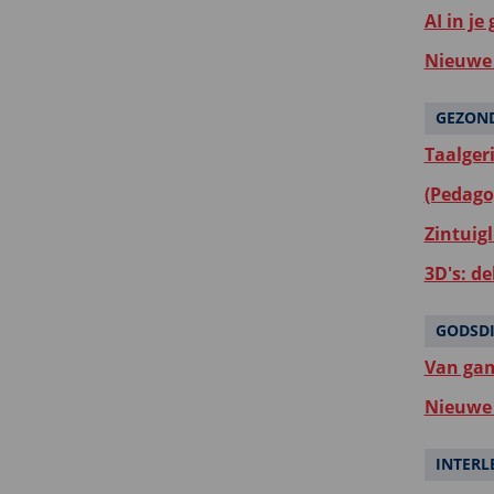
AI in je
Nieuwe 
GEZON
Taalger
(Pedago
Zintuigl
3D's: d
GODSD
Van gam
Nieuwe 
INTERL