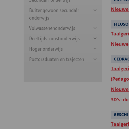
Nieuwe 
Buitengewoon secundair
onderwijs
FILOSO
Volwassenenonderwijs
Taalger
Deeltijds kunstonderwijs
Nieuwe 
Hoger onderwijs
Postgraduaten en trajecten
GEDRA
Taalger
(Pedago
Nieuwe 
3D's: d
GESCHI
Taalger