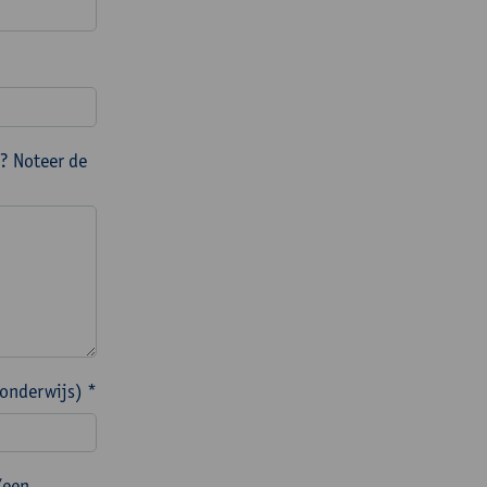
? Noteer de
 onderwijs) *
/een