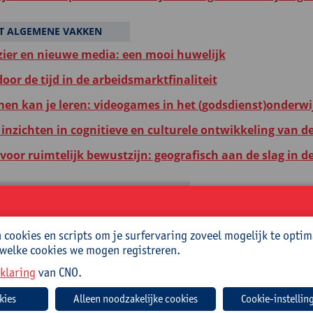
T ALGEMENE VAKKEN
zier en nieuwe media: een mooi huwelijk
oor de tijd in de arbeidsmarktfinaliteit
en kan je leren: videogames in het (godsdienst)onderwi
inzichten in cognitieve en culturele ontwikkeling van d
voor ruimtelijk bewustzijn: geografisch aan de slag in d
E EN POLITIEKE WETENSCHAPPEN
en kan je leren: videogames in het (godsdienst)onderwi
cookies en scripts om je surfervaring zoveel mogelijk te optim
 welke cookies we mogen registreren.
RGING
klaring
van CNO.
elirium, dementie, depressie: waar staan we?
Cookie-instellin
 de school, scholengemeenschap of scholengroep *