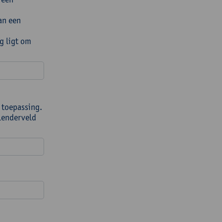
an een
g ligt om
 toepassing.
alenderveld