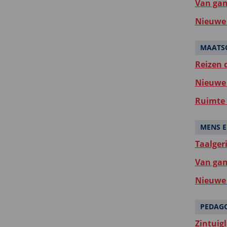
Van gam
Nieuwe 
MAATSC
Reizen d
Nieuwe 
Ruimte 
MENS E
Taalger
Van gam
Nieuwe 
PEDAG
Zintuigl