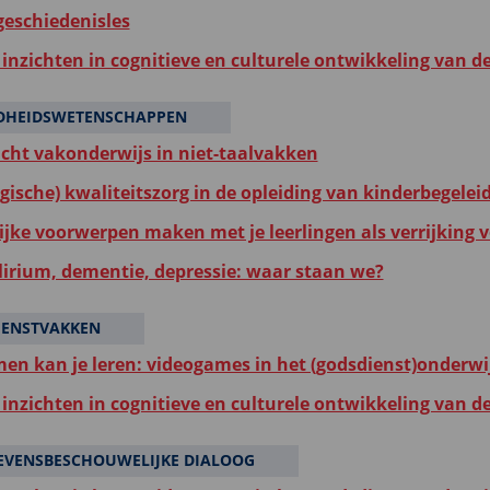
 geschiedenisles
inzichten in cognitieve en culturele ontwikkeling van d
DHEIDSWETENSCHAPPEN
icht vakonderwijs in niet-taalvakken
gische) kwaliteitszorg in de opleiding van kinderbegelei
ijke voorwerpen maken met je leerlingen als verrijking vo
elirium, dementie, depressie: waar staan we?
IENSTVAKKEN
en kan je leren: videogames in het (godsdienst)onderwi
inzichten in cognitieve en culturele ontwikkeling van d
EVENSBESCHOUWELIJKE DIALOOG