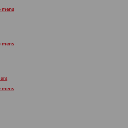
e mens
e mens
ders
e mens