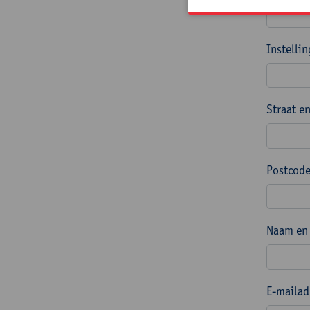
Instelli
Straat e
Postcode
Naam en 
E-mailad