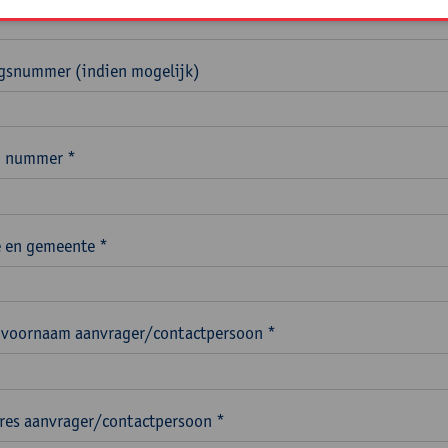
ngsnummer (indien mogelijk)
n nummer *
 en gemeente *
voornaam aanvrager/contactpersoon *
res aanvrager/contactpersoon *