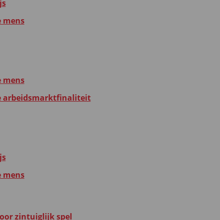
js
e mens
e mens
e arbeidsmarktfinaliteit
js
e mens
or zintuiglijk spel