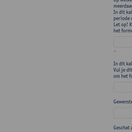
meerdaag
In dit k
periode 
Let op! 
het form
*
In dit k
Vul je di
om het f
Gewenste
Geschat 