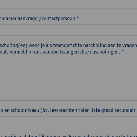
nummer aanvrager/contactpersoon *
scholing(en) wens je als teamgerichte nascholing aan te vragen
 zoals vermeld in ons aanbod teamgerichte nascholingen. *
p en schoolniveau (bv. leerkrachten talen 1ste graad secundair
 specifieke datum OF binnen welke periode moet de nascholing