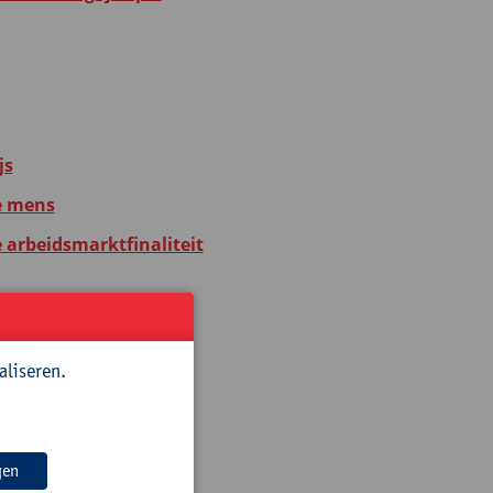
js
e mens
e arbeidsmarktfinaliteit
js
aliseren.
gen