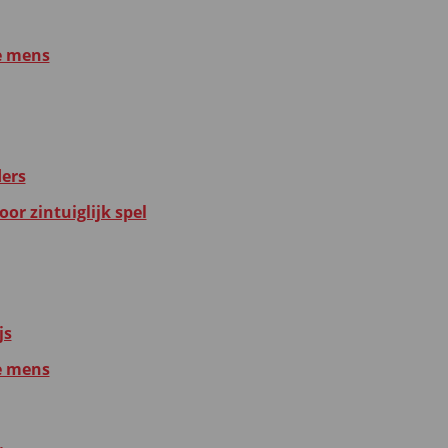
e mens
ders
or zintuiglijk spel
js
e mens