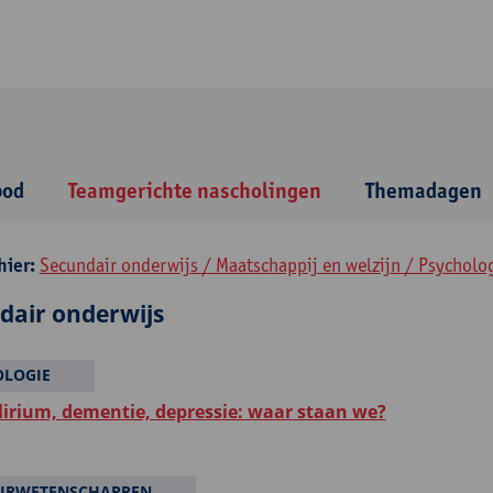
bod
Teamgerichte nascholingen
Themadagen
hier:
Secundair onderwijs / Maatschappij en welzijn / Psycholo
dair onderwijs
OLOGIE
elirium, dementie, depressie: waar staan we?
URWETENSCHAPPEN