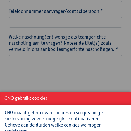
Telefoonnummer aanvrager/contactpersoon *
Welke nascholing(en) wens je als teamgerichte
nascholing aan te vragen? Noteer de titel(s) zoals
vermeld in ons aanbod teamgerichte nascholingen. *
CNO gebruikt cookies
Doelgroep en schoolniveau (bv. leerkrachten talen
1ste graad secundair onderwijs) *
CNO maakt gebruik van cookies en scripts om je
surfervaring zoveel mogelijk te optimaliseren.
Gelieve aan de duiden welke cookies we mogen
registreren.