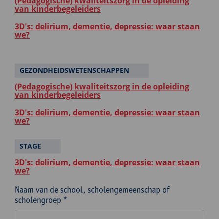
(Pedagogische) kwaliteitszorg in de opleiding
van kinderbegeleiders
3D's: delirium, dementie, depressie: waar staan
we?
GEZONDHEIDSWETENSCHAPPEN
(Pedagogische) kwaliteitszorg in de opleiding
van kinderbegeleiders
3D's: delirium, dementie, depressie: waar staan
we?
STAGE
3D's: delirium, dementie, depressie: waar staan
we?
Naam van de school, scholengemeenschap of
scholengroep *