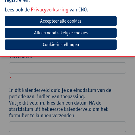
Op welke specifieke datum OF binnen welke periode
Lees ook de
Privacyverklaring
van CNO.
moet de nascholing/een meerdaags traject ingepland
worden?
In dit kalenderveld duid je een specifieke datum aan
OF de startdatum van een periode waarin je
nascholing/traject ingepland moet worden. *
Let op! Kies een datum die minstens 3 maanden na de
Cookie-instellingen
datum van vandaag ligt om het formulier te kunnen
verzenden.
*
In dit kalenderveld duid je de einddatum van de
periode aan, indien van toepassing.
Vul je dit veld in, kies dan een datum NA de
startdatum uit het eerste kalenderveld om het
formulier te kunnen verzenden.