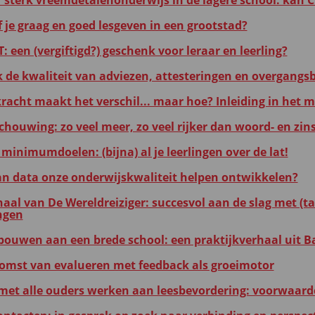
 sterk vreemdetalenonderwijs in de lagere school: kan CL
f je graag en goed lesgeven in een grootstad?
 een (vergiftigd?) geschenk voor leraar en leerling?
k de kwaliteit van adviezen, attesteringen en overgangsb
kracht maakt het verschil... maar hoe? Inleiding in het 
chouwing: zo veel meer, zo veel rijker dan woord- en zins
minimumdoelen: (bijna) al je leerlingen over de lat!
an data onze onderwijskwaliteit helpen ontwikkelen?
haal van De Wereldreiziger: succesvol aan de slag met (ta
ngen
ouwen aan een brede school: een praktijkverhaal uit B
omst van evalueren met feedback als groeimotor
et alle ouders werken aan leesbevordering: voorwaard