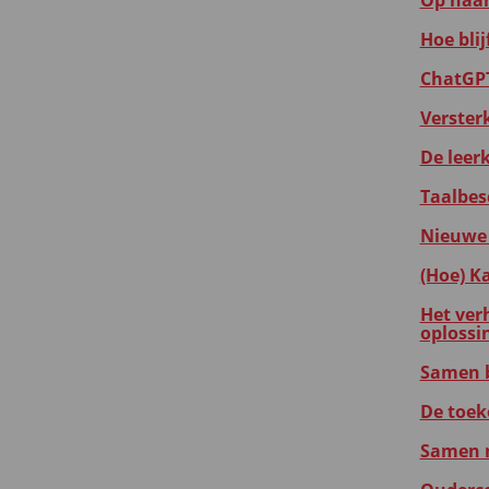
Op naar
Hoe blij
ChatGPT:
Verster
De leer
Taalbes
Nieuwe 
(Hoe) K
Het ver
oplossi
Samen b
De toek
Samen m