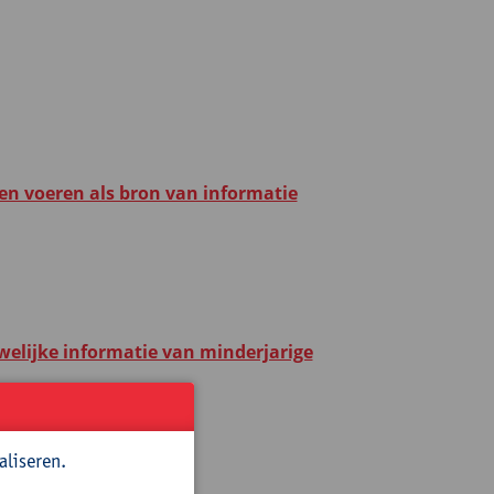
ken voeren als bron van informatie
elijke informatie van minderjarige
O)
aliseren.