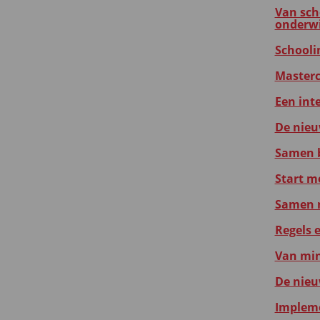
Van sch
onderwi
Schooli
Masterc
Een int
De nieu
Samen b
Start m
Samen m
Regels 
Van min
De nieu
Impleme