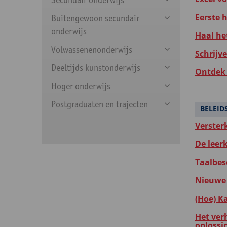
Eerste 
Buitengewoon secundair
onderwijs
Haal he
Volwassenenonderwijs
Schrijv
Deeltijds kunstonderwijs
Ontdek 
Hoger onderwijs
Postgraduaten en trajecten
BELEI
Verster
De leer
Taalbes
Nieuwe 
(Hoe) K
Het ver
oplossi