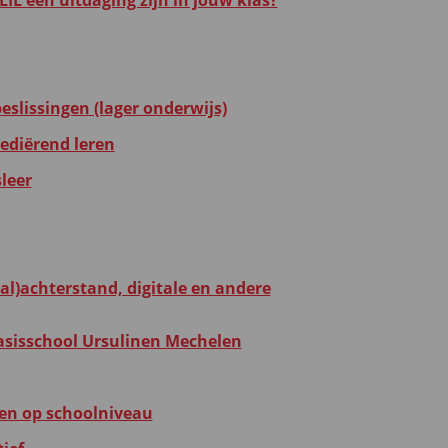
IL een uitdaging zijn in jouw klas?
eslissingen (lager onderwijs)
mediërend leren
leer
al)achterstand, digitale en andere
asisschool Ursulinen Mechelen
en op schoolniveau