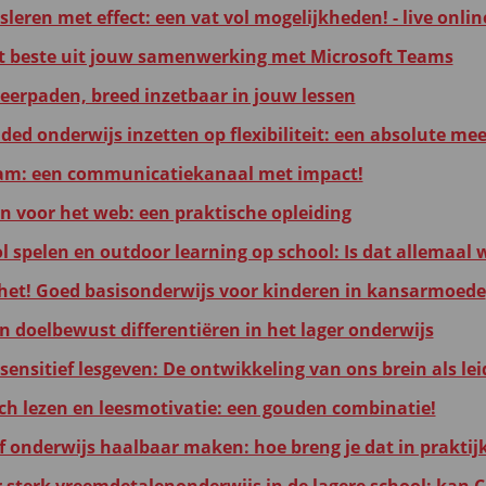
leren met effect: een vat vol mogelijkheden! - live onli
t beste uit jouw samenwerking met Microsoft Teams
leerpaden, breed inzetbaar in jouw lessen
ded onderwijs inzetten op flexibiliteit: een absolute me
am: een communicatiekanaal met impact!
en voor het web: een praktische opleiding
ol spelen en outdoor learning op school: Is dat allemaal
 het! Goed basisonderwijs voor kinderen in kansarmoede
en doelbewust differentiëren in het lager onderwijs
ensitief lesgeven: De ontwikkeling van ons brein als le
ch lezen en leesmotivatie: een gouden combinatie!
ef onderwijs haalbaar maken: hoe breng je dat in praktij