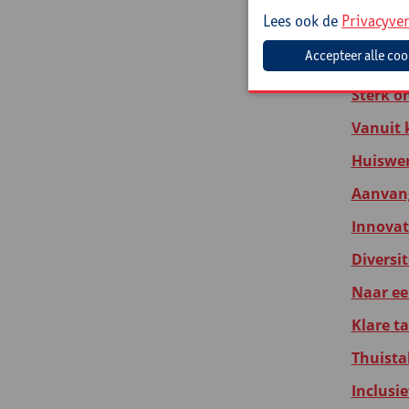
Lees ook de
Privacyver
Beter é
Hoogbeg
Sterk o
Vanuit 
Huiswer
Aanvang
Innovat
Diversi
Naar ee
Klare t
Thuista
Inclusi