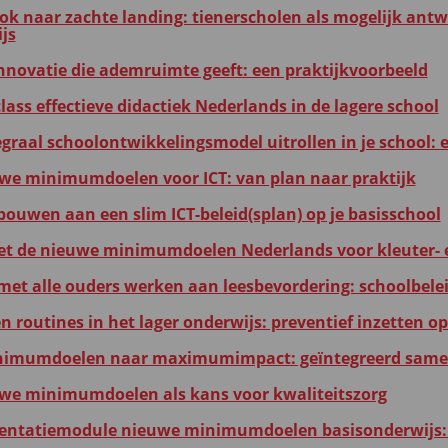
ok naar zachte landing: tienerscholen als mogelijk ant
js
nnovatie die ademruimte geeft: een praktijkvoorbeeld
lass effectieve didactiek Nederlands in de lagere school
egraal schoolontwikkelingsmodel uitrollen in je school: 
we minimumdoelen voor ICT: van plan naar praktijk
ouwen aan een slim ICT-beleid(splan) op je basisschool
et de nieuwe minimumdoelen Nederlands voor kleuter- e
et alle ouders werken aan leesbevordering: schoolbelei
en routines in het lager onderwijs: preventief inzetten 
imumdoelen naar maximumimpact: geïntegreerd samen 
we minimumdoelen als kans voor kwaliteitszorg
ntatiemodule nieuwe minimumdoelen basisonderwijs: c