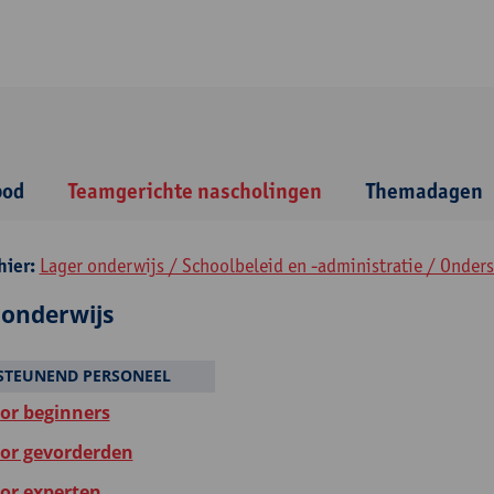
bod
Teamgerichte nascholingen
Themadagen
hier:
Lager onderwijs / Schoolbeleid en -administratie / Onder
 onderwijs
STEUNEND PERSONEEL
oor beginners
oor gevorderden
oor experten