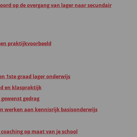
woord op de overgang van lager naar secundair
een praktijkvoorbeeld
n 1ste graad lager onderwijs
d en klaspraktijk
op gewenst gedrag
werken aan kennisrijk basisonderwijs
oaching op maat van je school