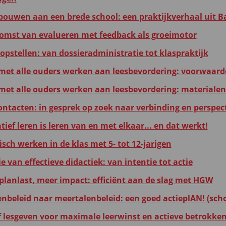
ouwen aan een brede school: een praktijkverhaal uit B
omst van evalueren met feedback als groeimotor
opstellen: van dossieradministratie tot klaspraktijk
et alle ouders werken aan leesbevordering: voorwaard
et alle ouders werken aan leesbevordering: materialen
ntacten: in gesprek op zoek naar verbinding en perspect
ief leren is leren van en met elkaar... en dat werkt!
sch werken in de klas met 5- tot 12-jarigen
 van effectieve didactiek: van intentie tot actie
planlast, meer impact: efficiënt aan de slag met HGW
enbeleid naar meertalenbeleid: een goed actieplAN! (sch
ef lesgeven voor maximale leerwinst en actieve betrokke