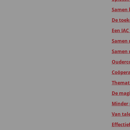
Samen b
De toek
Een IAC 
Samen m
Samen m
Ouderco
Coöperat
Themati
De magie
Minder 
Van tal
Effecti