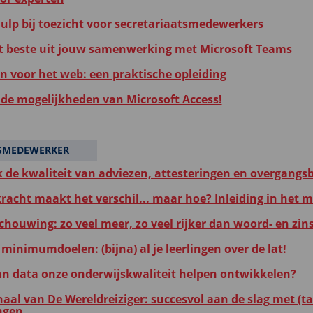
hulp bij toezicht voor secretariaatsmedewerkers
t beste uit jouw samenwerking met Microsoft Teams
en voor het web: een praktische opleiding
de mogelijkheden van Microsoft Access!
DSMEDEWERKER
k de kwaliteit van adviezen, attesteringen en overgangsb
kracht maakt het verschil... maar hoe? Inleiding in het 
chouwing: zo veel meer, zo veel rijker dan woord- en zins
minimumdoelen: (bijna) al je leerlingen over de lat!
an data onze onderwijskwaliteit helpen ontwikkelen?
haal van De Wereldreiziger: succesvol aan de slag met (ta
ngen