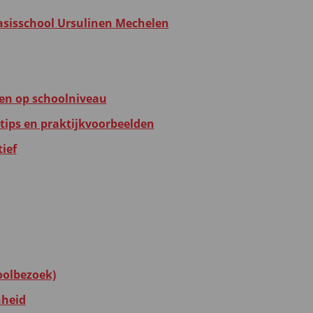
asisschool Ursulinen Mechelen
en op schoolniveau
tips en praktijkvoorbeelden
ief
oolbezoek)
nheid