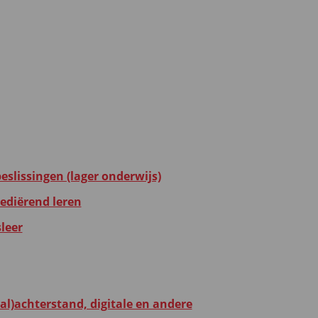
eslissingen (lager onderwijs)
mediërend leren
leer
al)achterstand, digitale en andere