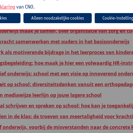
klaring
van CNO.
n graag lezen voor elke leerling: naar een duurzaam lees
Cookie-instellin
aafde leerlingen hebben jou nodig!
nderwijs maak je samen, over organisatie van zorg en co-
kracht samenwerken met ouders in het basisonderwijs
k als motiverende bijdrage in het leerproces van kinder
sbegeleiding: hoe maak je hier een volwaardig HR-inst
ief onderwijs: school met een visie op innoverend onder
teit op school: diversiteitsdenken vanuit een orthopedag
n mediawijze leerlijn op jouw lagere school
aal schrijven en spreken op school: hoe kan je toeganke
len in de klas: de troeven van meertaligheid voor kracht
ef onderwijs, voorbij de misverstanden naar de concrete 