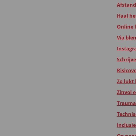
Afstands
Haal he
Online 
Via blen
Instagr
Schrijv
Risicov
Zo lukt
Zinvol 
Traumas
Technis
Inclusi