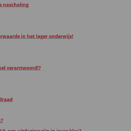
ne nascholing
erwaarde in het lager onderwijs!
 wel verantwoord!?
idraad
k?