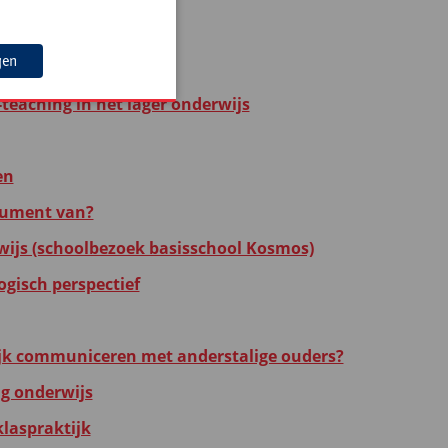
beleid op school
gen
teaching in het lager onderwijs
en
rument van?
wijs (schoolbezoek basisschool Kosmos)
ogisch perspectief
lijk communiceren met anderstalige ouders?
ig onderwijs
klaspraktijk