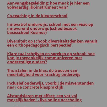
Aanvangsbegeleiding: hoe maak je hier een
volwaardig HR-instrument van?
Co-teaching in de kleuterschool
Innovatief onderwijs: school met een visie op
innoverend onderwijs (schoolbezoek
basisschool Kosmos)
Diversiteit op school: diversiteitsdenken vanuit
een orthopedagogisch perspectief
Klare taal schrijven en spreken op school: hoe
kan je toegankelijk communiceren met
anderstalige ouders?
Thuistalen in de klas: de troeven van
meertaligheid voor krachtig onderwijs
Inclusief onderwijs, voorbij de misverstanden
naar de concrete klaspraktijk
Afstandsleren met effect: een vat vol
mogelijkheden! - live online nascholing