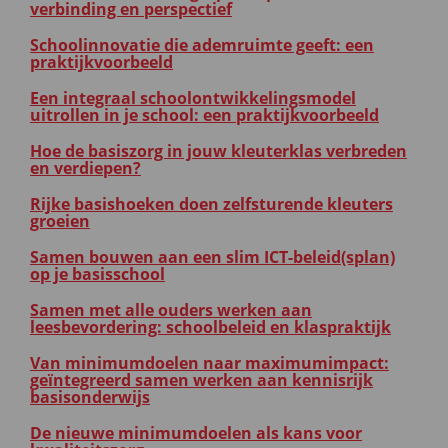
verbinding en perspectief
Schoolinnovatie die ademruimte geeft: een
praktijkvoorbeeld
Een integraal schoolontwikkelingsmodel
uitrollen in je school: een praktijkvoorbeeld
Hoe de basiszorg in jouw kleuterklas verbreden
en verdiepen?
Rijke basishoeken doen zelfsturende kleuters
groeien
Samen bouwen aan een slim ICT-beleid(splan)
op je basisschool
Samen met alle ouders werken aan
leesbevordering: schoolbeleid en klaspraktijk
Van minimumdoelen naar maximumimpact:
geïntegreerd samen werken aan kennisrijk
basisonderwijs
De nieuwe minimumdoelen als kans voor