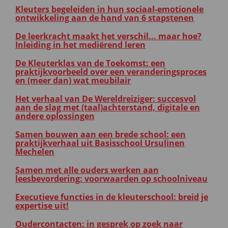
Kleuters begeleiden in hun sociaal-emotionele
ontwikkeling aan de hand van 6 stapstenen
De leerkracht maakt het verschil... maar hoe?
Inleiding in het mediërend leren
De Kleuterklas van de Toekomst: een
praktijkvoorbeeld over een veranderingsproces
en (meer dan) wat meubilair
Het verhaal van De Wereldreiziger: succesvol
aan de slag met (taal)achterstand, digitale en
andere oplossingen
Samen bouwen aan een brede school: een
praktijkverhaal uit Basisschool Ursulinen
Mechelen
Samen met alle ouders werken aan
leesbevordering: voorwaarden op schoolniveau
Executieve functies in de kleuterschool: breid je
expertise uit!
Oudercontacten: in gesprek op zoek naar