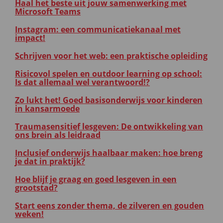
Haal het beste uit jouw samenwerking met
Microsoft Teams
Instagram: een communicatiekanaal met
impact!
Schrijven voor het web: een praktische opleiding
Risicovol spelen en outdoor learning op school:
Is dat allemaal wel verantwoord!?
Zo lukt het! Goed basisonderwijs voor kinderen
in kansarmoede
Traumasensitief lesgeven: De ontwikkeling van
ons brein als leidraad
Inclusief onderwijs haalbaar maken: hoe breng
je dat in praktijk?
Hoe blijf je graag en goed lesgeven in een
grootstad?
Start eens zonder thema, de zilveren en gouden
weken!