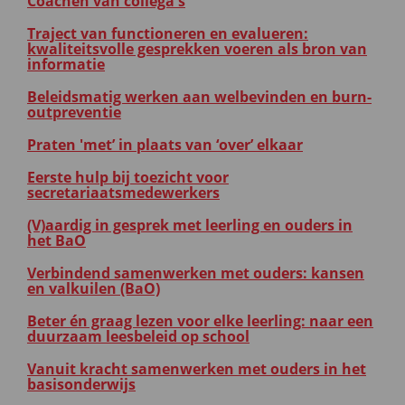
Coachen van collega's
Traject van functioneren en evalueren:
kwaliteitsvolle gesprekken voeren als bron van
informatie
Beleidsmatig werken aan welbevinden en burn-
outpreventie
Praten 'met’ in plaats van ‘over’ elkaar
Eerste hulp bij toezicht voor
secretariaatsmedewerkers
(V)aardig in gesprek met leerling en ouders in
het BaO
Verbindend samenwerken met ouders: kansen
en valkuilen (BaO)
Beter én graag lezen voor elke leerling: naar een
duurzaam leesbeleid op school
Vanuit kracht samenwerken met ouders in het
basisonderwijs