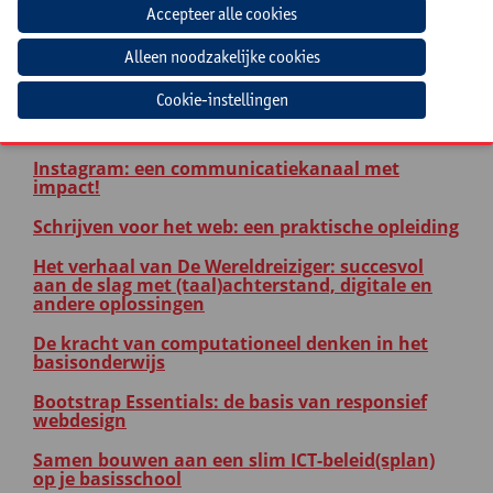
Procesbegeleiding: veranderen met impact!
ICT-COÖRDINATOR
Cookie-instellingen
Kinderen van het eerste en tweede leerjaar leren
programmeren met Scratch Junior
Instagram: een communicatiekanaal met
impact!
Schrijven voor het web: een praktische opleiding
Het verhaal van De Wereldreiziger: succesvol
aan de slag met (taal)achterstand, digitale en
andere oplossingen
De kracht van computationeel denken in het
basisonderwijs
Bootstrap Essentials: de basis van responsief
webdesign
Samen bouwen aan een slim ICT-beleid(splan)
op je basisschool