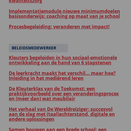
kwaliteitszorg
Implementatiemodule nieuwe minimumdoelen
basisonderwijs: coaching op maat van je school
Procesbegeleiding: veranderen met impact!
BELEIDSMEDEWERKER
Kleuters begeleiden in hun sociaal-emotionele
ontwikkeling aan de hand van 6 stapstenen
De leerkracht maakt het verschil... maar hoe?
Inleiding in het mediërend leren
De Kleuterklas van de Toekomst: een
praktijkvoorbeeld over een veranderingsproces
en (meer dan) wat meubilair
Het verhaal van De Wereldreiziger: succesvol
aan de slag met (taal)achterstand, digitale en
andere oplossingen
Samen bouwen aan een brede school: een