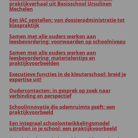
praktijkverhaal uit Basisschool Ursulinen
Mechelen
Een IAC opstellen: van dossieradministratie tot
klaspraktijk
Samen met alle ouders werken aan
leesbevordering: voorwaarden op schoolniveau
Samen met alle ouders werken aan
leesbevordering: materialentips en
praktijkvoorbeelden
Executieve functies in de kleuterschool: breid je
expertise uit!
Oudercontacten: in gesprek op zoek naar
verbinding en perspectief
Schoolinnovatie die ademruimte geeft: een
praktijkvoorbeeld
Een integraal schoolontwikkelingsmodel
uitrollen in je school: een praktijkvoorbeeld