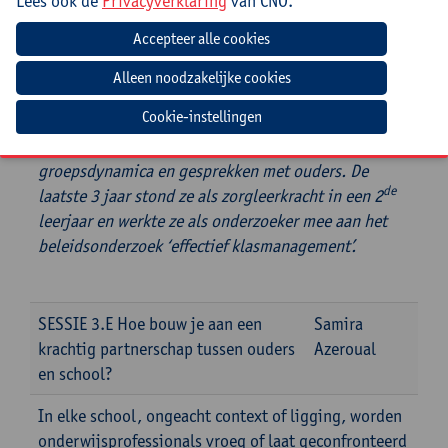
Lees ook de
Privacyverklaring
van CNO.
concrete voorbeelden van hoe de deelnemende
scholen uit het onderzoek, dit aanpakten.
An Leroy
is pedagoog en werkt al meer dan 20 jaar
als lerarenopleider in de opleiding secundair
Cookie-instellingen
onderwijs van Karel de Grote Hogeschool. Ze heeft
expertise in de thema’s klasmanagement, coaching,
groepsdynamica en gesprekken met ouders. De
de
laatste 3 jaar stond ze als zorgleerkracht in een 2
leerjaar en werkte ze als onderzoeker mee aan het
beleidsonderzoek ‘effectief klasmanagement’.
SESSIE 3.E Hoe bouw je aan een
Samira
krachtig partnerschap tussen ouders
Azeroual
en school?
In elke school, ongeacht context of ligging, worden
onderwijsprofessionals vroeg of laat geconfronteerd