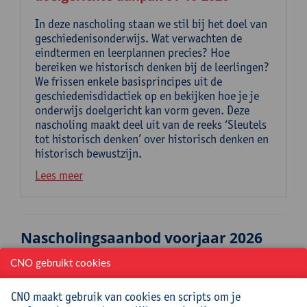
In deze nascholing staan we stil bij het doel van
geschiedenisonderwijs. Wat verwachten de
eindtermen en leerplannen precies? Hoe
bereiken we historisch denken bij de leerlingen?
We frissen enkele basisprincipes uit de
geschiedenisdidactiek op en bekijken hoe je je
onderwijs doelgericht kan vorm geven. Deze
nascholing maakt deel uit van de reeks ‘Sleutels
tot historisch denken’ over historisch denken en
historisch bewustzijn.
Lees meer
Nascholingsaanbod voorjaar 2026
CNO gebruikt cookies
Het voorjaar 2026 brengt opnieuw een ruim aanbod
aan nascholingen voor iedereen in het brede
onderwijsveld, met aandacht voor de meest recente
CNO maakt gebruik van cookies en scripts om je