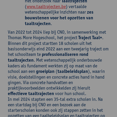
Het onderzoek naar
Taaltrajecten
(
www.taaltrajecten.be
) vertaalde
wetenschappelijke inzichten naar
zes
bouwstenen voor het opzetten van
taaltrajecten
.
Van 2022 tot 2024 liep bij CNO, in samenwerking met
Thomas More Hogeschool, het project
Traject Taal+
.
Binnen dit project startten 18 scholen uit het
basisonderwijs eind 2022 aan een tweejarig traject om
het schoolteam te
professionaliseren rond
taaltrajecten
. Met wetenschappelijk onderbouwde
kaders als fundament werkten zij op maat van de
school aan een
groeiplan
(
taalbeleidsplan
), waarin
visie, doelstellingen en concrete acties hand in hand
gingen. Via concrete handvatten en
praktijkvoorbeelden ontwikkelden zij hieruit
effectieve taaltrajecten
voor hun school.
In mei 2024 stapten een 35-tal extra scholen in. Na
een startdag bij CNO en een bezoek aan de
starterscholen konden ook zij stappen zetten in het
opzetten van een taalbeleidsplan en taaltrajecten op