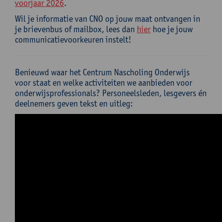
voorjaar 2026
.
Wil je informatie van CNO op jouw maat ontvangen in
je brievenbus of mailbox, lees dan
hier
hoe je jouw
communicatievoorkeuren instelt!
Benieuwd waar het Centrum Nascholing Onderwijs
voor staat en welke activiteiten we aanbieden voor
onderwijsprofessionals? Personeelsleden, lesgevers én
deelnemers geven tekst en uitleg: