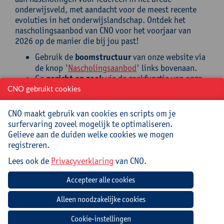
onderwijsveld, met aandacht voor de meest recente
evoluties in het onderwijslandschap. Ontdek het
nascholingsaanbod van CNO voor het voorjaar van
2026 op de manier die bij jou past!
Gebruik de
boomstructuur
van onze website via
de knop '
Nascholingsaanbod
' links bovenaan.
Ga
gericht op zoek
via de zoekfunctie van onze
website rechts bovenaan.
CNO gebruikt cookies
Blader door één of meerdere van onze
themaboekjes
:
CNO maakt gebruik van cookies en scripts om je
surfervaring zoveel mogelijk te optimaliseren.
Gelieve aan de duiden welke cookies we mogen
registreren.
Lees ook de
Privacyverklaring
van CNO.
Cookie-instellingen