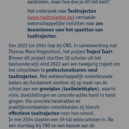
aanbieden, maar hoe doe je dit het best?
Het onderzoek naar
Taaltrajecten
(
www.taaltrajecten.be
) vertaalde
wetenschappelijke inzichten naar
zes
bouwstenen voor het opzetten van
taaltrajecten
.
Van 2022 tot 2024 liep bij CNO, in samenwerking met
Thomas More Hogeschool, het project
Traject Taal+
.
Binnen dit project startten 18 scholen uit het
basisonderwijs eind 2022 aan een tweejarig traject om
het schoolteam te
professionaliseren rond
taaltrajecten
. Met wetenschappelijk onderbouwde
kaders als fundament werkten zij op maat van de
school aan een
groeiplan
(
taalbeleidsplan
), waarin
visie, doelstellingen en concrete acties hand in hand
gingen. Via concrete handvatten en
praktijkvoorbeelden ontwikkelden zij hieruit
effectieve taaltrajecten
voor hun school.
In mei 2024 stapten een 35-tal extra scholen in. Na
een startdag bij CNO en een bezoek aan de