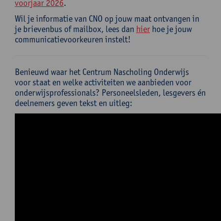
voorjaar 2026
.
Wil je informatie van CNO op jouw maat ontvangen in
je brievenbus of mailbox, lees dan
hier
hoe je jouw
communicatievoorkeuren instelt!
Benieuwd waar het Centrum Nascholing Onderwijs
voor staat en welke activiteiten we aanbieden voor
onderwijsprofessionals? Personeelsleden, lesgevers én
deelnemers geven tekst en uitleg: