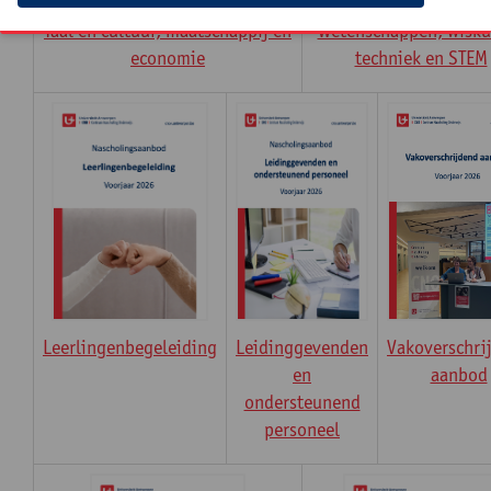
Taal en cultuur, maatschappij en
Wetenschappen, wisku
economie
techniek en STEM
Leerlingenbegeleiding
Leidinggevenden
Vakoverschri
en
aanbod
ondersteunend
personeel