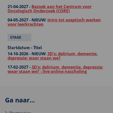
21-04-2027 -
Bezoek aan het Centrum voor
Oncologisch Onderzoek (CORE)
04-05-2027 -
NIEUW:
Intro tot aseptisch werken
voor leerkrachten
STAGE
Startdatum - Titel
14-10-2026 -
NIEUW:
3D's: delirium, dementie,
depressie: waar staan we?
17-02-2027 -
3D's: delirium, dementie, depressie:
waar staan we? - live online nascholing
Ga naar...