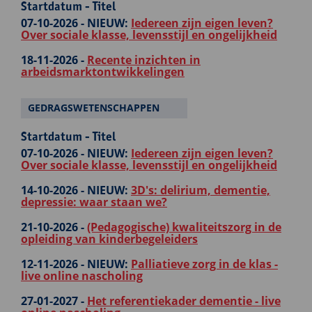
Startdatum - Titel
07-10-2026 -
NIEUW:
Iedereen zijn eigen leven?
Over sociale klasse, levensstijl en ongelijkheid
18-11-2026 -
Recente inzichten in
arbeidsmarktontwikkelingen
GEDRAGSWETENSCHAPPEN
Startdatum - Titel
07-10-2026 -
NIEUW:
Iedereen zijn eigen leven?
Over sociale klasse, levensstijl en ongelijkheid
14-10-2026 -
NIEUW:
3D's: delirium, dementie,
depressie: waar staan we?
21-10-2026 -
(Pedagogische) kwaliteitszorg in de
opleiding van kinderbegeleiders
12-11-2026 -
NIEUW:
Palliatieve zorg in de klas -
live online nascholing
27-01-2027 -
Het referentiekader dementie - live