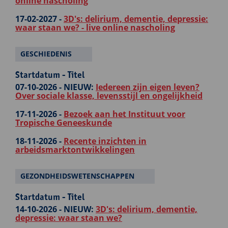
online nascholing
17-02-2027 -
3D's: delirium, dementie, depressie:
waar staan we? - live online nascholing
GESCHIEDENIS
Startdatum - Titel
07-10-2026 -
NIEUW:
Iedereen zijn eigen leven?
Over sociale klasse, levensstijl en ongelijkheid
17-11-2026 -
Bezoek aan het Instituut voor
Tropische Geneeskunde
18-11-2026 -
Recente inzichten in
arbeidsmarktontwikkelingen
GEZONDHEIDSWETENSCHAPPEN
Startdatum - Titel
14-10-2026 -
NIEUW:
3D's: delirium, dementie,
depressie: waar staan we?