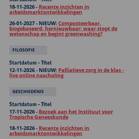
18-11-2026 -
Recente inzichten in
arbeidsmarktontwikkelingen
26-01-2027 -
NIEUW:
Composteerbaar,
biogebaseerd, hernieuwbaar: waar stopt de
wetenschap en begint greenwashing?
FILOSOFIE
Startdatum - Titel
12-11-2026 -
NIEUW:
Palliatieve zorg in de klas -
live online nascholing
GESCHIEDENIS
Startdatum - Titel
17-11-2026 -
Bezoek aan het Instituut voor
Tropische Geneeskunde
18-11-2026 -
Recente inzichten in
arbeidsmarktontwikkelingen