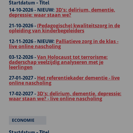
Startdatum - Titel
14-10-2026 -
NIEUW:
3D's: delirium, dementie,
depressie: waar staan we?
21-10-2026 -
(Pedagogische) kwaliteitszorg in de
opleiding van kinderbegeleiders
12-11-2026 -
NIEUW:
Palliatieve zorg in de klas -
live online nascholing
03-12-2026 -
Van Holocaust tot terrorisme:
daderschap veelzijdig analyseren met je
leerlingen
27-01-2027 -
Het referentiekader dementie - live
online nascholing
17-02-2027 -
3D's: delirium, dementie, depressie:
waar staan we? - live online nascholing
ECONOMIE
Startdatum - Titel