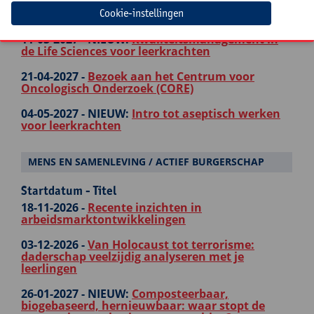
17-02-2027 -
3D's: delirium, dementie, depressie:
Cookie-instellingen
waar staan we? - live online nascholing
11-03-2027 -
NIEUW:
Kwaliteitsmanagement in
de Life Sciences voor leerkrachten
21-04-2027 -
Bezoek aan het Centrum voor
Oncologisch Onderzoek (CORE)
04-05-2027 -
NIEUW:
Intro tot aseptisch werken
voor leerkrachten
MENS EN SAMENLEVING / ACTIEF BURGERSCHAP
Startdatum - Titel
18-11-2026 -
Recente inzichten in
arbeidsmarktontwikkelingen
03-12-2026 -
Van Holocaust tot terrorisme:
daderschap veelzijdig analyseren met je
leerlingen
26-01-2027 -
NIEUW:
Composteerbaar,
biogebaseerd, hernieuwbaar: waar stopt de