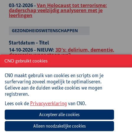
03-12-2026 -
Van Holocaust tot terrorisme:
daderschap veelzijdig analyseren met je
leerlingen
GEZONDHEIDSWETENSCHAPPEN
Startdatum - Titel
14-10-2026 -
NIEUW:
3D's: delirium, dementie,
depressie: waar staan we?
CNO gebruikt cookies
21-10-2026 -
(Pedagogische) kwaliteitszorg in de
opleiding van kinderbegeleiders
CNO maakt gebruik van cookies en scripts om je
12-11-2026 -
NIEUW:
Palliatieve zorg in de klas -
surfervaring zoveel mogelijk te optimaliseren.
live online nascholing
Gelieve aan de duiden welke cookies we mogen
registreren.
26-11-2026 -
Kwaliteitsvolle leermiddelen voor
zorgopleidingen: doordacht gekozen, sterk
Lees ook de
Privacyverklaring
van CNO.
gemaakt
27-01-2027 -
Het referentiekader dementie - live
online nascholing