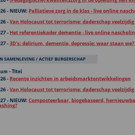
26 -
(Pedagogische) kwaliteitszorg in de opleiding van k
26 -
NIEUW:
Palliatieve zorg in de klas - live online nasch
26 -
Van Holocaust tot terrorisme: daderschap veelzijdig
27 -
Het referentiekader dementie - live online nascholi
27 -
3D's: delirium, dementie, depressie: waar staan we? 
N SAMENLEVING / ACTIEF BURGERSCHAP
um - Titel
26 -
Recente inzichten in arbeidsmarktontwikkelingen
26 -
Van Holocaust tot terrorisme: daderschap veelzijdig
27 -
NIEUW:
Composteerbaar, biogebaseerd, hernieuwbaa
ashing?