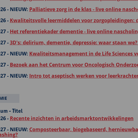
26 -
NIEUW:
Palliatieve zorg in de klas - live online nasch
26 -
Kwaliteitsvolle leermiddelen voor zorgopleidingen:
27 -
Het referentiekader dementie - live online nascholi
27 -
3D's: delirium, dementie, depressie: waar staan we? 
27 -
NIEUW:
Kwaliteitsmanagement in de Life Sciences v
27 -
Bezoek aan het Centrum voor Oncologisch Onderzo
27 -
NIEUW:
Intro tot aseptisch werken voor leerkrachte
MIE
um - Titel
26 -
Recente inzichten in arbeidsmarktontwikkelingen
27 -
NIEUW:
Composteerbaar, biogebaseerd, hernieuwbaa
ashing?