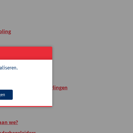
oling
de
aliseren.
 analyseren met je leerlingen
gen
taan we?