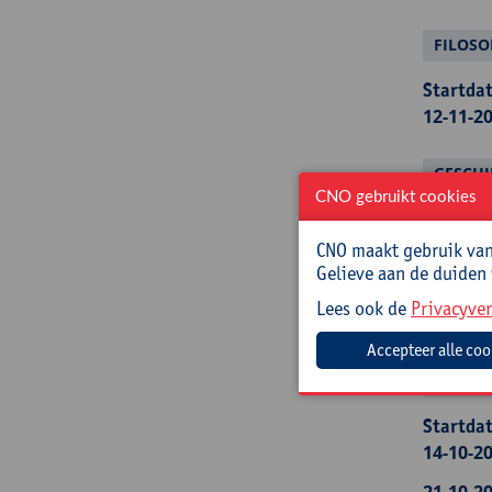
FILOSO
Startdat
12-11-20
GESCHI
CNO gebruikt cookies
Startdat
17-11-20
CNO maakt gebruik van 
Gelieve aan de duiden
18-11-20
Lees ook de
Privacyver
03-12-20
GEDRA
Startdat
14-10-20