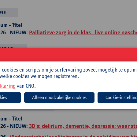
FIE
um - Titel
26 -
NIEUW:
Palliatieve zorg in de klas - live online nasch
EDENIS
um - Titel
26 -
Bezoek aan het Instituut voor Tropische Geneeskun
cookies en scripts om je surfervaring zoveel mogelijk te optim
 welke cookies we mogen registreren.
26 -
Recente inzichten in arbeidsmarktontwikkelingen
klaring
van CNO.
26 -
Van Holocaust tot terrorisme: daderschap veelzijdig
Cookie-instellin
GSWETENSCHAPPEN
um - Titel
26 -
NIEUW:
3D's: delirium, dementie, depressie: waar s