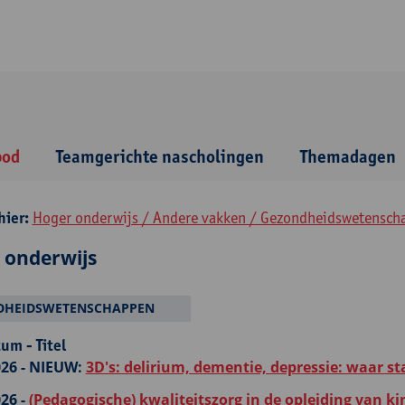
bod
Teamgerichte nascholingen
Themadagen
hier:
Hoger onderwijs / Andere vakken / Gezondheidswetensch
 onderwijs
DHEIDSWETENSCHAPPEN
um - Titel
26 -
NIEUW:
3D's: delirium, dementie, depressie: waar s
26 -
(Pedagogische) kwaliteitszorg in de opleiding van k