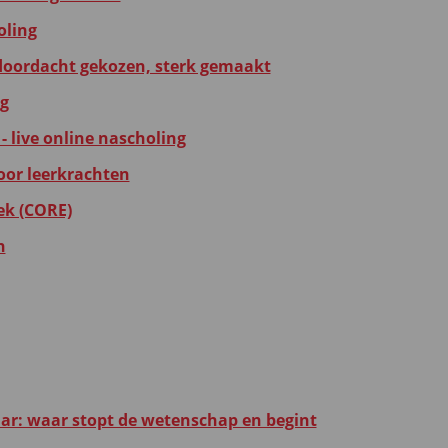
oling
 doordacht gekozen, sterk gemaakt
ng
- live online nascholing
oor leerkrachten
ek (CORE)
n
r: waar stopt de wetenschap en begint