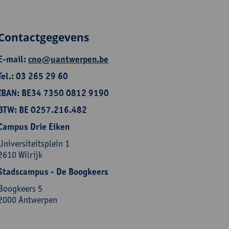
Contactgegevens
E-mail:
cno@uantwerpen.be
Tel.: 03 265 29 60
IBAN: BE34 7350 0812 9190
BTW: BE 0257.216.482
Campus Drie Eiken
Universiteitsplein 1
2610 Wilrijk
Stadscampus - De Boogkeers
Boogkeers 5
2000 Antwerpen