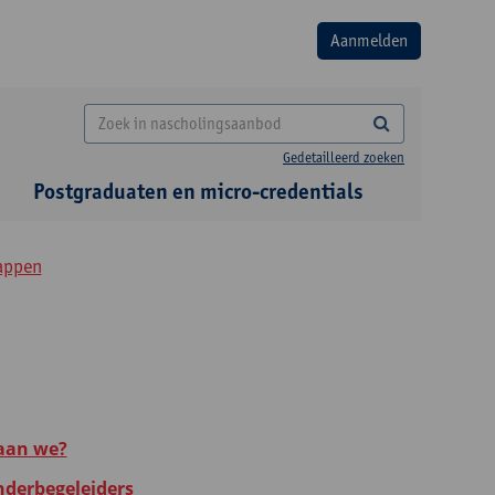
Gedetailleerd zoeken
Postgraduaten en micro-credentials
appen
taan we?
inderbegeleiders