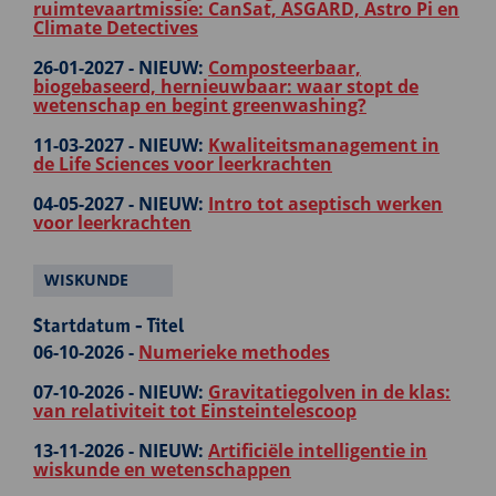
ruimtevaartmissie: CanSat, ASGARD, Astro Pi en
Climate Detectives
26-01-2027 -
NIEUW:
Composteerbaar,
biogebaseerd, hernieuwbaar: waar stopt de
wetenschap en begint greenwashing?
11-03-2027 -
NIEUW:
Kwaliteitsmanagement in
de Life Sciences voor leerkrachten
04-05-2027 -
NIEUW:
Intro tot aseptisch werken
voor leerkrachten
WISKUNDE
Startdatum - Titel
06-10-2026 -
Numerieke methodes
07-10-2026 -
NIEUW:
Gravitatiegolven in de klas:
van relativiteit tot Einsteintelescoop
13-11-2026 -
NIEUW:
Artificiële intelligentie in
wiskunde en wetenschappen