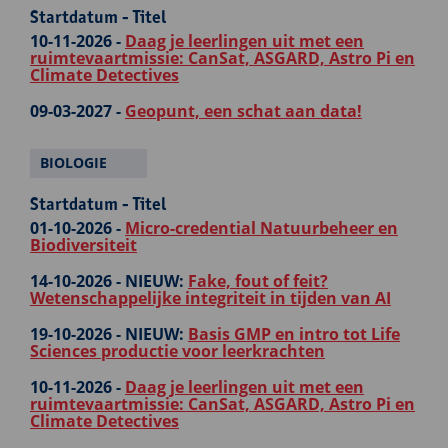
Startdatum - Titel
10-11-2026 -
Daag je leerlingen uit met een
ruimtevaartmissie: CanSat, ASGARD, Astro Pi en
Climate Detectives
09-03-2027 -
Geopunt, een schat aan data!
BIOLOGIE
Startdatum - Titel
01-10-2026 -
Micro-credential Natuurbeheer en
Biodiversiteit
14-10-2026 -
NIEUW:
Fake, fout of feit?
Wetenschappelijke integriteit in tijden van AI
19-10-2026 -
NIEUW:
Basis GMP en intro tot Life
Sciences productie voor leerkrachten
10-11-2026 -
Daag je leerlingen uit met een
ruimtevaartmissie: CanSat, ASGARD, Astro Pi en
Climate Detectives