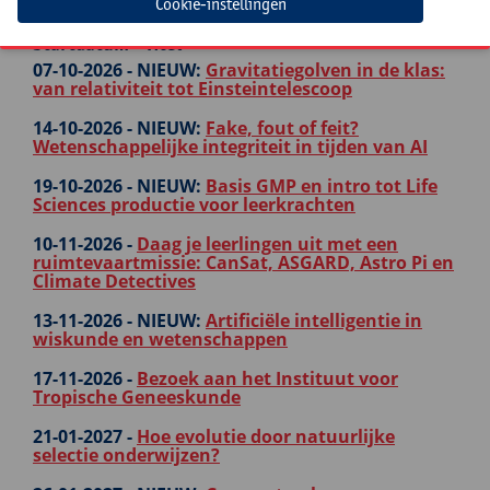
Cookie-instellingen
Startdatum - Titel
07-10-2026 -
NIEUW:
Gravitatiegolven in de klas:
van relativiteit tot Einsteintelescoop
14-10-2026 -
NIEUW:
Fake, fout of feit?
Wetenschappelijke integriteit in tijden van AI
19-10-2026 -
NIEUW:
Basis GMP en intro tot Life
Sciences productie voor leerkrachten
10-11-2026 -
Daag je leerlingen uit met een
ruimtevaartmissie: CanSat, ASGARD, Astro Pi en
Climate Detectives
13-11-2026 -
NIEUW:
Artificiële intelligentie in
wiskunde en wetenschappen
17-11-2026 -
Bezoek aan het Instituut voor
Tropische Geneeskunde
21-01-2027 -
Hoe evolutie door natuurlijke
selectie onderwijzen?