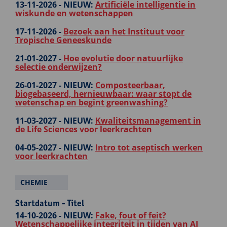
13-11-2026 -
NIEUW:
Artificiële intelligentie in
wiskunde en wetenschappen
17-11-2026 -
Bezoek aan het Instituut voor
Tropische Geneeskunde
21-01-2027 -
Hoe evolutie door natuurlijke
selectie onderwijzen?
26-01-2027 -
NIEUW:
Composteerbaar,
biogebaseerd, hernieuwbaar: waar stopt de
wetenschap en begint greenwashing?
11-03-2027 -
NIEUW:
Kwaliteitsmanagement in
de Life Sciences voor leerkrachten
04-05-2027 -
NIEUW:
Intro tot aseptisch werken
voor leerkrachten
CHEMIE
Startdatum - Titel
14-10-2026 -
NIEUW:
Fake, fout of feit?
Wetenschappelijke integriteit in tijden van AI