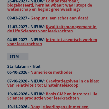
26-01-2027 -
NIEUW:
Composteerbaar,
biogebaseerd, hernieuwbaar: waar stopt de
wetenschap en begint greenwashing?
09-03-2027 -
Geopunt, een schat aan data!
11-03-2027 -
NIEUW:
Kwaliteitsmanagement in
de Life Sciences voor leerkrachten
04-05-2027 -
NIEUW:
Intro tot aseptisch werken
voor leerkrachten
STEM
Startdatum - Titel
06-10-2026 -
Numerieke methodes
07-10-2026 -
NIEUW:
Gravitatiegolven in de klas:
van relativiteit tot Einsteintelescoop
19-10-2026 -
NIEUW:
Basis GMP en intro tot Life
Sciences productie voor leerkrachten
10-11-2026 -
Daag je leerlingen uit met een