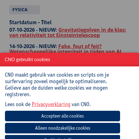
FYSICA
Startdatum - Titel
07-10-2026 -
NIEUW:
Gravitatiegolven in de klas:
van relativiteit tot Einsteintelescoop
14-10-2026 -
NIEUW:
Fake, fout of feit?
Wetenschappelijke integriteit in tijden van AI
CNO gebruikt cookies
10-11-2026 -
Daag je leerlingen uit met een
ruimtevaartmissie: CanSat, ASGARD, Astro Pi en
Climate Detectives
CNO maakt gebruik van cookies en scripts om je
surfervaring zoveel mogelijk te optimaliseren.
13-11-2026 -
NIEUW:
Artificiële intelligentie in
Gelieve aan de duiden welke cookies we mogen
wiskunde en wetenschappen
registreren.
24-02-2027 -
Moderne fysica: de kernconcepten
Lees ook de
Privacyverklaring
van CNO.
van relativiteitstheorie
03-03-2027 -
Moderne fysica: kernconcepten van
kwantummechanica
NATUURWETENSCHAPPEN