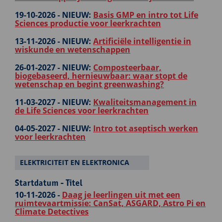
19-10-2026 -
NIEUW:
Basis GMP en intro tot Life
Sciences productie voor leerkrachten
13-11-2026 -
NIEUW:
Artificiële intelligentie in
wiskunde en wetenschappen
26-01-2027 -
NIEUW:
Composteerbaar,
biogebaseerd, hernieuwbaar: waar stopt de
wetenschap en begint greenwashing?
11-03-2027 -
NIEUW:
Kwaliteitsmanagement in
de Life Sciences voor leerkrachten
04-05-2027 -
NIEUW:
Intro tot aseptisch werken
voor leerkrachten
ELEKTRICITEIT EN ELEKTRONICA
Startdatum - Titel
10-11-2026 -
Daag je leerlingen uit met een
ruimtevaartmissie: CanSat, ASGARD, Astro Pi en
Climate Detectives