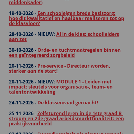
middenkader)
19-10-2026 -
Een schooleigen brede basiszorg:
hoe dit kwalitatief en haalbaar realiseren tot op
de klasvloer?
28-10-2026 -
NIEUW:
AI in de klas: schoolleiders
aan zet
30-10-2026 -
Orde- en tuchtmaatregelen binnen
een geïntegreerd zorgbeleid
20-11-2026 -
Pre-service - Directeur worden,
sterker aan de start!
20-11-2026 -
NIEUW:
MODULE 1 - Leiden met
impact: sleutels voor organisatie-, team- en
talentontwikkeling
24-11-2026 -
De klassenraad gecoacht!
25-11-2026 -
Zelfsturend leren in de 1ste graad B-
stroom en 2de graad arbeidsmarktfinaliteit: een
praktijkvoorbeeld