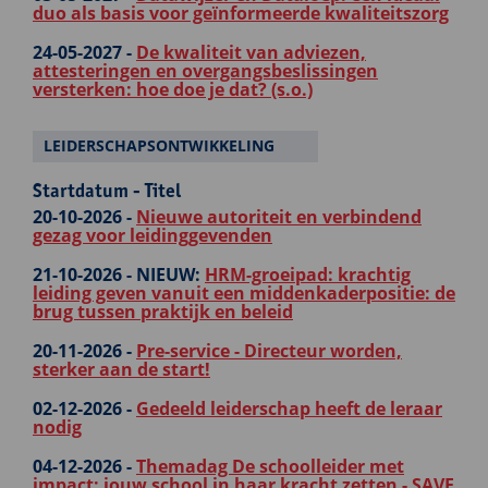
duo als basis voor geïnformeerde kwaliteitszorg
24-05-2027 -
De kwaliteit van adviezen,
attesteringen en overgangsbeslissingen
versterken: hoe doe je dat? (s.o.)
LEIDERSCHAPSONTWIKKELING
Startdatum - Titel
20-10-2026 -
Nieuwe autoriteit en verbindend
gezag voor leidinggevenden
21-10-2026 -
NIEUW:
HRM-groeipad: krachtig
leiding geven vanuit een middenkaderpositie: de
brug tussen praktijk en beleid
20-11-2026 -
Pre-service - Directeur worden,
sterker aan de start!
02-12-2026 -
Gedeeld leiderschap heeft de leraar
nodig
04-12-2026 -
Themadag De schoolleider met
impact: jouw school in haar kracht zetten - SAVE