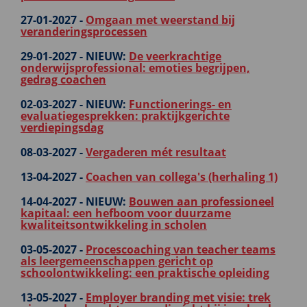
27-01-2027 -
Omgaan met weerstand bij
veranderingsprocessen
29-01-2027 -
NIEUW:
De veerkrachtige
onderwijsprofessional: emoties begrijpen,
gedrag coachen
02-03-2027 -
NIEUW:
Functionerings- en
evaluatiegesprekken: praktijkgerichte
verdiepingsdag
08-03-2027 -
Vergaderen mét resultaat
13-04-2027 -
Coachen van collega's (herhaling 1)
14-04-2027 -
NIEUW:
Bouwen aan professioneel
kapitaal: een hefboom voor duurzame
kwaliteitsontwikkeling in scholen
03-05-2027 -
Procescoaching van teacher teams
als leergemeenschappen gericht op
schoolontwikkeling: een praktische opleiding
13-05-2027 -
Employer branding met visie: trek