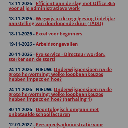
13-11-2026 -
Efficiënt aan de slag met Office 365
voor al je administratieve werk
18-11-2026 -
Wegwijs in de regelgeving tijdelijke
aanstelling van doorlopende duur (TADD)
18-11-2026 -
Excel voor beginners
19-11-2026 -
Arbeidsongevallen
20-11-2026 -
Pre-service - Directeur worden,
sterker aan de start!
24-11-2026 -
NIEUW:
Onderwijspensioen na de
grote hervorming: welke loopbaankeuzes
hebben impact en hoe?
24-11-2026 -
NIEUW:
Onderwijspensioen na de
grote hervorming: welke loopbaankeuzes
hebben impact en hoe? (herhaling 1)
30-11-2026 -
Deontologisch omgaan met
onbetaalde schoolfacturen
12-01-2027 -
Personeelsadministratie voor