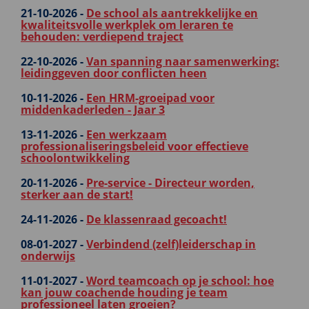
21-10-2026 -
De school als aantrekkelijke en
kwaliteitsvolle werkplek om leraren te
behouden: verdiepend traject
22-10-2026 -
Van spanning naar samenwerking:
leidinggeven door conflicten heen
10-11-2026 -
Een HRM-groeipad voor
middenkaderleden - Jaar 3
13-11-2026 -
Een werkzaam
professionaliseringsbeleid voor effectieve
schoolontwikkeling
20-11-2026 -
Pre-service - Directeur worden,
sterker aan de start!
24-11-2026 -
De klassenraad gecoacht!
08-01-2027 -
Verbindend (zelf)leiderschap in
onderwijs
11-01-2027 -
Word teamcoach op je school: hoe
kan jouw coachende houding je team
professioneel laten groeien?