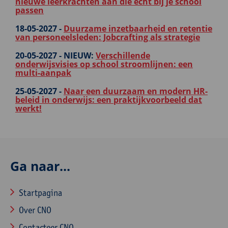
nieuwe leerkrachten aan die écht bij je school
passen
18-05-2027 -
Duurzame inzetbaarheid en retentie
van personeelsleden: Jobcrafting als strategie
20-05-2027 -
NIEUW:
Verschillende
onderwijsvisies op school stroomlijnen: een
multi-aanpak
25-05-2027 -
Naar een duurzaam en modern HR-
beleid in onderwijs: een praktijkvoorbeeld dat
werkt!
Ga naar...
Startpagina
Over CNO
Contacteer CNO