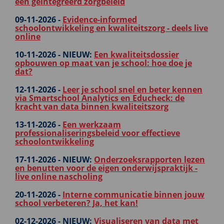
een geïntegreerd zorgbeleid
09-11-2026 -
Evidence-informed
schoolontwikkeling en kwaliteitszorg - deels live
online
10-11-2026 -
NIEUW:
Een kwaliteitsdossier
opbouwen op maat van je school: hoe doe je
dat?
12-11-2026 -
Leer je school snel en beter kennen
via Smartschool Analytics en Educheck: de
kracht van data binnen kwaliteitszorg
13-11-2026 -
Een werkzaam
professionaliseringsbeleid voor effectieve
schoolontwikkeling
17-11-2026 -
NIEUW:
Onderzoeksrapporten lezen
en benutten voor de eigen onderwijspraktijk -
live online nascholing
20-11-2026 -
Interne communicatie binnen jouw
school verbeteren? Ja, het kan!
02-12-2026 -
NIEUW:
Visualiseren van data met