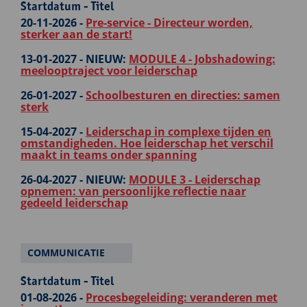
Startdatum - Titel
20-11-2026 -
Pre-service - Directeur worden,
sterker aan de start!
13-01-2027 -
NIEUW:
MODULE 4 - Jobshadowing:
meelooptraject voor leiderschap
26-01-2027 -
Schoolbesturen en directies: samen
sterk
15-04-2027 -
Leiderschap in complexe tijden en
omstandigheden. Hoe leiderschap het verschil
maakt in teams onder spanning
26-04-2027 -
NIEUW:
MODULE 3 - Leiderschap
opnemen: van persoonlijke reflectie naar
gedeeld leiderschap
COMMUNICATIE
Startdatum - Titel
01-08-2026 -
Procesbegeleiding: veranderen met