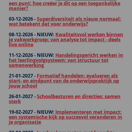
een punt: hoe creëer je dit op een toegankelijke
manier?
03-12-2026 -
Superdiversiteit als nieuw normaal:
wat betekent dat voor onderwijs?
08-12-2026 -
NIEUW:
Kwaliteitsvol werken binnen
je vakwerkgroep: van analyse tot impact - deels
live online
11-12-2026 -
NIEUW:
Handelingsgericht werken in
het leerlingvolgsysteem: van structuur tot
samenwerking
21-01-2027 -
Formatief handelen: evalueren als
start- en eindpunt van de onderwijspraktijk op
jouw school
26-01-2027 -
Schoolbesturen en directies: samen
sterk
19-02-2027 -
NIEUW:
Implementeren met impact:
een systemische kijk op succesvol veranderen in
je organisatie