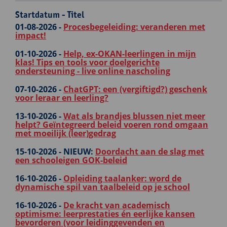
Startdatum - Titel
01-08-2026 -
Procesbegeleiding: veranderen met
impact!
01-10-2026 -
Help, ex-OKAN-leerlingen in mijn
klas! Tips en tools voor doelgerichte
ondersteuning - live online nascholing
07-10-2026 -
ChatGPT: een (vergiftigd?) geschenk
voor leraar en leerling?
13-10-2026 -
Wat als brandjes blussen niet meer
helpt? Geïntegreerd beleid voeren rond omgaan
met moeilijk (leer)gedrag
15-10-2026 -
NIEUW:
Doordacht aan de slag met
een schooleigen GOK-beleid
16-10-2026 -
Opleiding taalanker: word de
dynamische spil van taalbeleid op je school
16-10-2026 -
De kracht van academisch
optimisme: leerprestaties én eerlijke kansen
bevorderen (voor leidinggevenden en