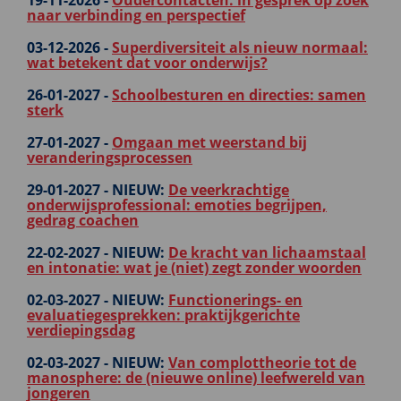
19-11-2026 -
Oudercontacten: in gesprek op zoek
naar verbinding en perspectief
03-12-2026 -
Superdiversiteit als nieuw normaal:
wat betekent dat voor onderwijs?
26-01-2027 -
Schoolbesturen en directies: samen
sterk
27-01-2027 -
Omgaan met weerstand bij
veranderingsprocessen
29-01-2027 -
NIEUW:
De veerkrachtige
onderwijsprofessional: emoties begrijpen,
gedrag coachen
22-02-2027 -
NIEUW:
De kracht van lichaamstaal
en intonatie: wat je (niet) zegt zonder woorden
02-03-2027 -
NIEUW:
Functionerings- en
evaluatiegesprekken: praktijkgerichte
verdiepingsdag
02-03-2027 -
NIEUW:
Van complottheorie tot de
manosphere: de (nieuwe online) leefwereld van
jongeren