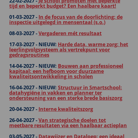
22-02-2027 -
Je school promoten met beperkte
tijd en beperkt budget? Een haalbare kaart!
01-03-2027 -
In de focus van de doorlichting: de
inspectie uitgelegd in mensentaal (s.o.)
08-03-2027 -
Vergaderen mét resultaat
17-03-2027 -
NIEUW:
Harde data, warme zorg: het
leerlingvolgsysteem als vertrekpunt voor
gedragsroutines
14-04-2027 -
NIEUW:
Bouwen aan professioneel
kapitaal: een hefboom voor duurzame
kwaliteitsontwikkeling in scholen
16-04-2027 -
NIEUW:
Structuur in Smartschool:
datahygiëne in vakken en planner ter
ondersteuning van een sterke brede basiszorg
20-04-2027 -
Interne kwaliteitszorg
26-04-2027 -
Van strategische doelen tot
meetbare resultaten via een haalbaar actieplan
03-05-2027 -
Datawijzer en Dataloep: een ideaal