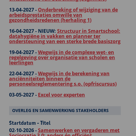
13-04-2027 -
Onderbreking of wijziging van de
arbeidsprestaties omwille van
gezondheidsredenen (herhaling 1)
16-04-2027 -
NIEUW:
Structuur in Smartschool:
datahygiëne in vakken en planner ter
ondersteuning van een sterke brede basiszorg
19-04-2027 -
Wegwijs in de complexe wet- en
regelgeving over organisatie van scholen en
leerlingen
22-04-2027 -
Wegwijs in de berekening van
anciënniteiten binnen de
personeelsreglementering s.o. (opfriscursus)
03-05-2027 -
Excel voor experten
OVERLEG EN SAMENWERKING STAKEHOLDERS
Startdatum - Titel
02-10-2026 -
Samenwerken en vergaderen met
Sociocratie 3.0: anders én efficiënt