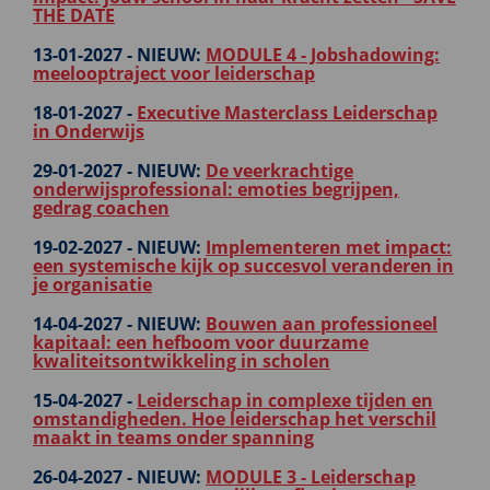
THE DATE
13-01-2027 -
NIEUW:
MODULE 4 - Jobshadowing:
meelooptraject voor leiderschap
18-01-2027 -
Executive Masterclass Leiderschap
in Onderwijs
29-01-2027 -
NIEUW:
De veerkrachtige
onderwijsprofessional: emoties begrijpen,
gedrag coachen
19-02-2027 -
NIEUW:
Implementeren met impact:
een systemische kijk op succesvol veranderen in
je organisatie
14-04-2027 -
NIEUW:
Bouwen aan professioneel
kapitaal: een hefboom voor duurzame
kwaliteitsontwikkeling in scholen
15-04-2027 -
Leiderschap in complexe tijden en
omstandigheden. Hoe leiderschap het verschil
maakt in teams onder spanning
26-04-2027 -
NIEUW:
MODULE 3 - Leiderschap