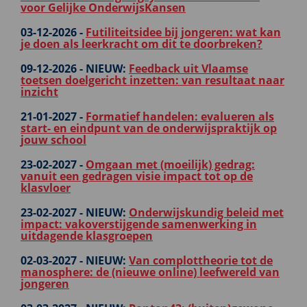
voor Gelijke OnderwijsKansen
03-12-2026 -
Futiliteitsidee bij jongeren: wat kan
je doen als leerkracht om dit te doorbreken?
09-12-2026 -
NIEUW:
Feedback uit Vlaamse
toetsen doelgericht inzetten: van resultaat naar
inzicht
21-01-2027 -
Formatief handelen: evalueren als
start- en eindpunt van de onderwijspraktijk op
jouw school
23-02-2027 -
Omgaan met (moeilijk) gedrag:
vanuit een gedragen visie impact tot op de
klasvloer
23-02-2027 -
NIEUW:
Onderwijskundig beleid met
impact: vakoverstijgende samenwerking in
uitdagende klasgroepen
02-03-2027 -
NIEUW:
Van complottheorie tot de
manosphere: de (nieuwe online) leefwereld van
jongeren