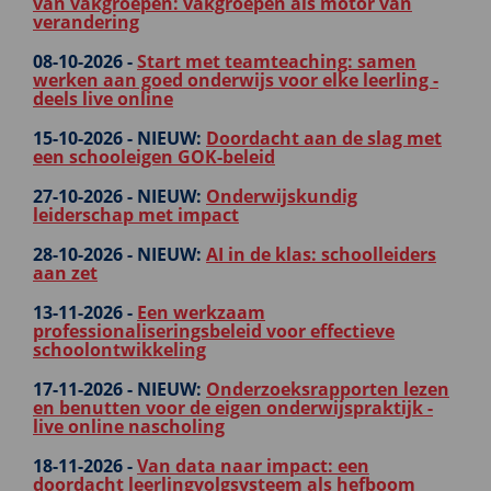
van vakgroepen: vakgroepen als motor van
verandering
08-10-2026 -
Start met teamteaching: samen
werken aan goed onderwijs voor elke leerling -
deels live online
15-10-2026 -
NIEUW:
Doordacht aan de slag met
een schooleigen GOK-beleid
27-10-2026 -
NIEUW:
Onderwijskundig
leiderschap met impact
28-10-2026 -
NIEUW:
AI in de klas: schoolleiders
aan zet
13-11-2026 -
Een werkzaam
professionaliseringsbeleid voor effectieve
schoolontwikkeling
17-11-2026 -
NIEUW:
Onderzoeksrapporten lezen
en benutten voor de eigen onderwijspraktijk -
live online nascholing
18-11-2026 -
Van data naar impact: een
doordacht leerlingvolgsysteem als hefboom