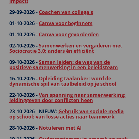
impact!
29-09-2026 -
Coachen van collega's
01-10-2026 -
Canva voor beginners
01-10-2026 -
Canva voor gevorderden
02-10-2026 -
Samenwerken en vergaderen met
Sociocratie 3.0: anders én efficiënt
09-10-2026 -
Samen leiden: de weg van de
positieve samenwerking in een beleidsteam
16-10-2026 -
Opleiding taalanker: word de
dynamische spil van taalbeleid op je school
22-10-2026 -
Van spanning naar samenwerking:
leidinggeven door conflicten heen
23-10-2026 -
NIEUW:
Gebruik van sociale media
op school: van losse acties naar teamwork
28-10-2026 -
Notuleren met AI