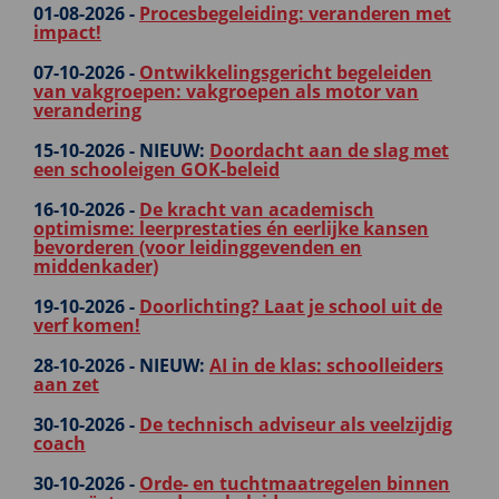
01-08-2026 -
Procesbegeleiding: veranderen met
impact!
07-10-2026 -
Ontwikkelingsgericht begeleiden
van vakgroepen: vakgroepen als motor van
verandering
15-10-2026 -
NIEUW:
Doordacht aan de slag met
een schooleigen GOK-beleid
16-10-2026 -
De kracht van academisch
optimisme: leerprestaties én eerlijke kansen
bevorderen (voor leidinggevenden en
middenkader)
19-10-2026 -
Doorlichting? Laat je school uit de
verf komen!
28-10-2026 -
NIEUW:
AI in de klas: schoolleiders
aan zet
30-10-2026 -
De technisch adviseur als veelzijdig
coach
30-10-2026 -
Orde- en tuchtmaatregelen binnen