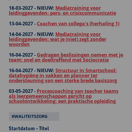
18-03-2027 -
NIEUW:
Mediatraining voor
leidinggevenden: pers- en crisiscommunicatie
13-04-2027 -
Coachen van collega's (herhaling 1)
14-04-2027 -
NIEUW:
Mediatraining voor
leidinggevenden: wat je (niet) zegt zonder
woorden
16-04-2027 -
Gedragen beslissingen nemen met je
team: snel en doeltreffend met Sociocratie
16-04-2027 -
NIEUW:
Structuur in Smartschool:
datahygiëne in vakken en planner ter
ondersteuning van een sterke brede basiszorg
03-05-2027 -
Procescoaching van teacher teams
als leergemeenschappen gericht op
schoolontwikkeling: een praktische opleiding
KWALITEITSZORG
Startdatum - Titel