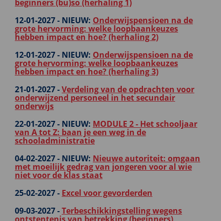
beginners (bu)so (herhaling 1)
12-01-2027 -
NIEUW:
Onderwijspensioen na de
grote hervorming: welke loopbaankeuzes
hebben impact en hoe? (herhaling 2)
12-01-2027 -
NIEUW:
Onderwijspensioen na de
grote hervorming: welke loopbaankeuzes
hebben impact en hoe? (herhaling 3)
21-01-2027 -
Verdeling van de opdrachten voor
onderwijzend personeel in het secundair
onderwijs
22-01-2027 -
NIEUW:
MODULE 2 - Het schooljaar
van A tot Z: baan je een weg in de
schooladministratie
04-02-2027 -
NIEUW:
Nieuwe autoriteit: omgaan
met moeilijk gedrag van jongeren voor al wie
niet voor de klas staat
25-02-2027 -
Excel voor gevorderden
09-03-2027 -
Terbeschikkingstelling wegens
ontstentenis van betrekking (beginners)