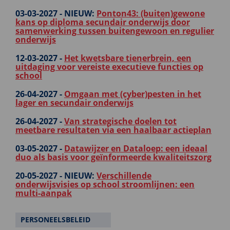
03-03-2027 -
NIEUW:
Ponton43: (buiten)gewone
kans op diploma secundair onderwijs door
samenwerking tussen buitengewoon en regulier
onderwijs
12-03-2027 -
Het kwetsbare tienerbrein, een
uitdaging voor vereiste executieve functies op
school
26-04-2027 -
Omgaan met (cyber)pesten in het
lager en secundair onderwijs
26-04-2027 -
Van strategische doelen tot
meetbare resultaten via een haalbaar actieplan
03-05-2027 -
Datawijzer en Dataloep: een ideaal
duo als basis voor geïnformeerde kwaliteitszorg
20-05-2027 -
NIEUW:
Verschillende
onderwijsvisies op school stroomlijnen: een
multi-aanpak
PERSONEELSBELEID