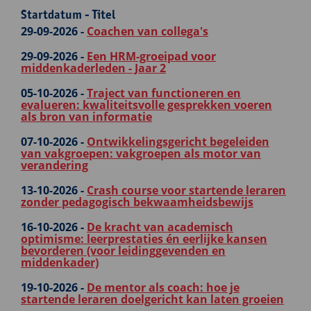
Startdatum - Titel
29-09-2026 -
Coachen van collega's
29-09-2026 -
Een HRM-groeipad voor
middenkaderleden - Jaar 2
05-10-2026 -
Traject van functioneren en
evalueren: kwaliteitsvolle gesprekken voeren
als bron van informatie
07-10-2026 -
Ontwikkelingsgericht begeleiden
van vakgroepen: vakgroepen als motor van
verandering
13-10-2026 -
Crash course voor startende leraren
zonder pedagogisch bekwaamheidsbewijs
16-10-2026 -
De kracht van academisch
optimisme: leerprestaties én eerlijke kansen
bevorderen (voor leidinggevenden en
middenkader)
19-10-2026 -
De mentor als coach: hoe je
startende leraren doelgericht kan laten groeien