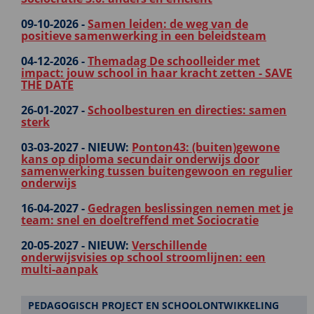
09-10-2026 -
Samen leiden: de weg van de
positieve samenwerking in een beleidsteam
04-12-2026 -
Themadag De schoolleider met
impact: jouw school in haar kracht zetten - SAVE
THE DATE
26-01-2027 -
Schoolbesturen en directies: samen
sterk
03-03-2027 -
NIEUW:
Ponton43: (buiten)gewone
kans op diploma secundair onderwijs door
samenwerking tussen buitengewoon en regulier
onderwijs
16-04-2027 -
Gedragen beslissingen nemen met je
team: snel en doeltreffend met Sociocratie
20-05-2027 -
NIEUW:
Verschillende
onderwijsvisies op school stroomlijnen: een
multi-aanpak
PEDAGOGISCH PROJECT EN SCHOOLONTWIKKELING