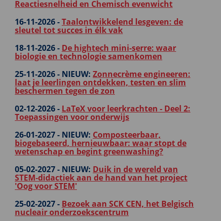
Reactiesnelheid en Chemisch evenwicht
16-11-2026 -
Taalontwikkelend lesgeven: de
sleutel tot succes in élk vak
18-11-2026 -
De hightech mini-serre: waar
biologie en technologie samenkomen
25-11-2026 -
NIEUW:
Zonnecrème engineeren:
laat je leerlingen ontdekken, testen en slim
beschermen tegen de zon
02-12-2026 -
LaTeX voor leerkrachten - Deel 2:
Toepassingen voor onderwijs
26-01-2027 -
NIEUW:
Composteerbaar,
biogebaseerd, hernieuwbaar: waar stopt de
wetenschap en begint greenwashing?
05-02-2027 -
NIEUW:
Duik in de wereld van
STEM‑didactiek aan de hand van het project
'Oog voor STEM'
25-02-2027 -
Bezoek aan SCK CEN, het Belgisch
nucleair onderzoekscentrum