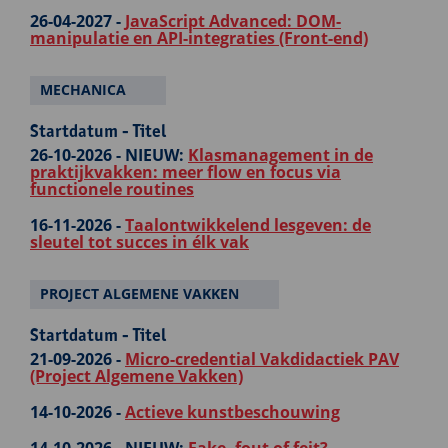
26-04-2027 -
JavaScript Advanced: DOM-
manipulatie en API-integraties (Front-end)
MECHANICA
Startdatum - Titel
26-10-2026 -
NIEUW:
Klasmanagement in de
praktijkvakken: meer flow en focus via
functionele routines
16-11-2026 -
Taalontwikkelend lesgeven: de
sleutel tot succes in élk vak
PROJECT ALGEMENE VAKKEN
Startdatum - Titel
21-09-2026 -
Micro-credential Vakdidactiek PAV
(Project Algemene Vakken)
14-10-2026 -
Actieve kunstbeschouwing