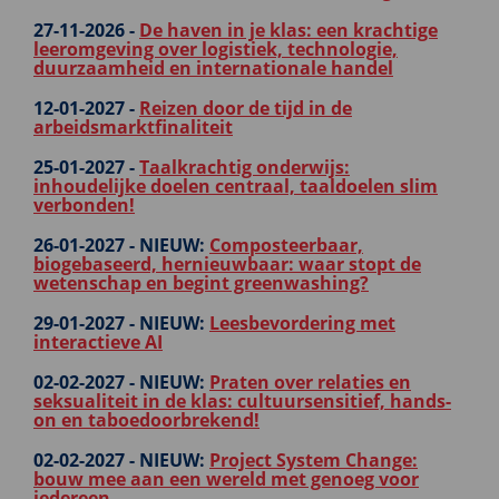
27-11-2026 -
De haven in je klas: een krachtige
leeromgeving over logistiek, technologie,
duurzaamheid en internationale handel
12-01-2027 -
Reizen door de tijd in de
arbeidsmarktfinaliteit
25-01-2027 -
Taalkrachtig onderwijs:
inhoudelijke doelen centraal, taaldoelen slim
verbonden!
26-01-2027 -
NIEUW:
Composteerbaar,
biogebaseerd, hernieuwbaar: waar stopt de
wetenschap en begint greenwashing?
29-01-2027 -
NIEUW:
Leesbevordering met
interactieve AI
02-02-2027 -
NIEUW:
Praten over relaties en
seksualiteit in de klas: cultuursensitief, hands-
on en taboedoorbrekend!
02-02-2027 -
NIEUW:
Project System Change:
bouw mee aan een wereld met genoeg voor
iedereen