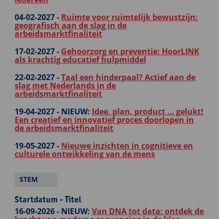
04-02-2027 -
Ruimte voor ruimtelijk bewustzijn:
geografisch aan de slag in de
arbeidsmarktfinaliteit
17-02-2027 -
Gehoorzorg en preventie: HoorLINK
als krachtig educatief hulpmiddel
22-02-2027 -
Taal een hinderpaal? Actief aan de
slag met Nederlands in de
arbeidsmarktfinaliteit
19-04-2027 -
NIEUW:
Idee, plan, product … gelukt!
Een creatief en innovatief proces doorlopen in
de arbeidsmarktfinaliteit
19-05-2027 -
Nieuwe inzichten in cognitieve en
culturele ontwikkeling van de mens
STEM
Startdatum - Titel
16-09-2026 -
NIEUW:
Van DNA tot data: ontdek de