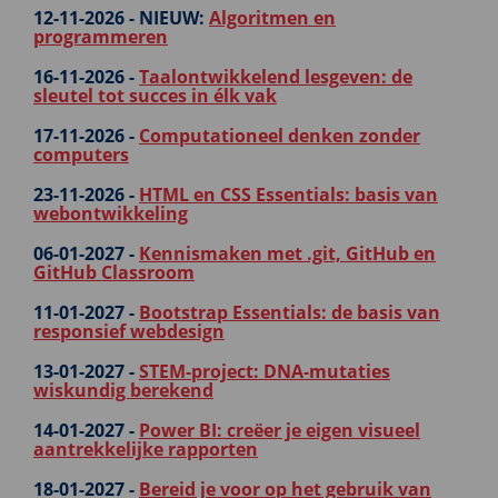
12-11-2026 -
NIEUW:
Algoritmen en
programmeren
16-11-2026 -
Taalontwikkelend lesgeven: de
sleutel tot succes in élk vak
17-11-2026 -
Computationeel denken zonder
computers
23-11-2026 -
HTML en CSS Essentials: basis van
webontwikkeling
06-01-2027 -
Kennismaken met .git, GitHub en
GitHub Classroom
11-01-2027 -
Bootstrap Essentials: de basis van
responsief webdesign
13-01-2027 -
STEM-project: DNA-mutaties
wiskundig berekend
14-01-2027 -
Power BI: creëer je eigen visueel
aantrekkelijke rapporten
18-01-2027 -
Bereid je voor op het gebruik van