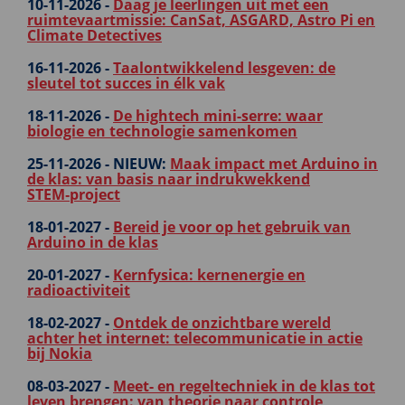
10-11-2026 -
Daag je leerlingen uit met een
ruimtevaartmissie: CanSat, ASGARD, Astro Pi en
Climate Detectives
16-11-2026 -
Taalontwikkelend lesgeven: de
sleutel tot succes in élk vak
18-11-2026 -
De hightech mini-serre: waar
biologie en technologie samenkomen
25-11-2026 -
NIEUW:
Maak impact met Arduino in
de klas: van basis naar indrukwekkend
STEM‑project
18-01-2027 -
Bereid je voor op het gebruik van
Arduino in de klas
20-01-2027 -
Kernfysica: kernenergie en
radioactiviteit
18-02-2027 -
Ontdek de onzichtbare wereld
achter het internet: telecommunicatie in actie
bij Nokia
08-03-2027 -
Meet- en regeltechniek in de klas tot
leven brengen: van theorie naar controle