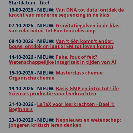
Startdatum - Titel
16-09-2026 -
NIEUW:
Van DNA tot data: ontdek de
kracht van moderne sequencing in de klas
07-10-2026 -
NIEUW:
Gravitatiegolven in de klas:
van relativiteit tot Einsteintelescoop
08-10-2026 -
NIEUW:
Van ’t één komt ’t ander:
bouw, ontdek en laat STEM tot leven komen
14-10-2026 -
NIEUW:
Fake, fout of feit?
Wetenschappelijke integriteit in tijden van AI
15-10-2026 -
NIEUW:
Masterclass chemie:
Organische chemie
19-10-2026 -
NIEUW:
Basis GMP en intro tot Life
Sciences productie voor leerkrachten
21-10-2026 -
LaTeX voor leerkrachten - Deel 1:
Beginners
23-10-2026 -
NIEUW:
Nepnieuws en wetenschap:
jongeren kritisch leren denken