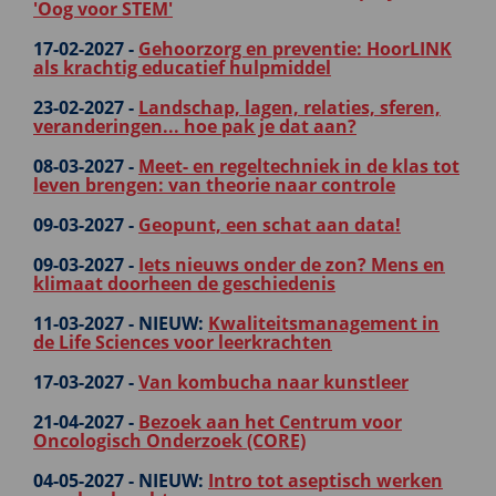
'Oog voor STEM'
17-02-2027 -
Gehoorzorg en preventie: HoorLINK
als krachtig educatief hulpmiddel
23-02-2027 -
Landschap, lagen, relaties, sferen,
veranderingen... hoe pak je dat aan?
08-03-2027 -
Meet- en regeltechniek in de klas tot
leven brengen: van theorie naar controle
09-03-2027 -
Geopunt, een schat aan data!
09-03-2027 -
Iets nieuws onder de zon? Mens en
klimaat doorheen de geschiedenis
11-03-2027 -
NIEUW:
Kwaliteitsmanagement in
de Life Sciences voor leerkrachten
17-03-2027 -
Van kombucha naar kunstleer
21-04-2027 -
Bezoek aan het Centrum voor
Oncologisch Onderzoek (CORE)
04-05-2027 -
NIEUW:
Intro tot aseptisch werken