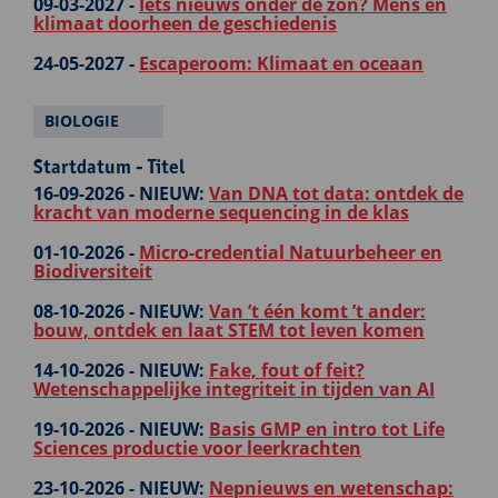
09-03-2027 -
Iets nieuws onder de zon? Mens en
klimaat doorheen de geschiedenis
24-05-2027 -
Escaperoom: Klimaat en oceaan
BIOLOGIE
Startdatum - Titel
16-09-2026 -
NIEUW:
Van DNA tot data: ontdek de
kracht van moderne sequencing in de klas
01-10-2026 -
Micro-credential Natuurbeheer en
Biodiversiteit
08-10-2026 -
NIEUW:
Van ’t één komt ’t ander:
bouw, ontdek en laat STEM tot leven komen
14-10-2026 -
NIEUW:
Fake, fout of feit?
Wetenschappelijke integriteit in tijden van AI
19-10-2026 -
NIEUW:
Basis GMP en intro tot Life
Sciences productie voor leerkrachten
23-10-2026 -
NIEUW:
Nepnieuws en wetenschap: