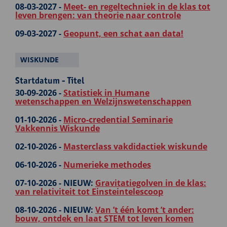
08-03-2027 -
Meet- en regeltechniek in de klas tot
leven brengen: van theorie naar controle
09-03-2027 -
Geopunt, een schat aan data!
WISKUNDE
Startdatum - Titel
30-09-2026 -
Statistiek in Humane
wetenschappen en Welzijnswetenschappen
01-10-2026 -
Micro-credential Seminarie
Vakkennis Wiskunde
02-10-2026 -
Masterclass vakdidactiek wiskunde
06-10-2026 -
Numerieke methodes
07-10-2026 -
NIEUW:
Gravitatiegolven in de klas:
van relativiteit tot Einsteintelescoop
08-10-2026 -
NIEUW:
Van ’t één komt ’t ander:
bouw, ontdek en laat STEM tot leven komen