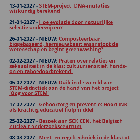
13-01-2027 -
STEM-project: DNA-mutaties
wiskundig berekend
21-01-2027 -
Hoe evolutie door natuurlijke
selectie onderwijzen?
26-01-2027 -
NIEUW:
Composteerbaar,
biogebaseerd, hernieuwbaar: waar stopt de
wetenschap en begint greenwashing?
02-02-2027 -
NIEUW:
Praten over relaties en
seksualiteit in de klas: cultuursensitief, hands-
on en taboedoorbrekend!
05-02-2027 -
NIEUW:
Duik in de wereld van
STEM‑didactiek aan de hand van het project
'Oog voor STEM'
17-02-2027 -
Gehoorzorg en preventie: HoorLINK
als krachtig educatief hulpmiddel
25-02-2027 -
Bezoek aan SCK CEN, het Belgisch
nucleair onderzoekscentrum
08-03-2027 -
Meet- en regeltechniek in de klas tot