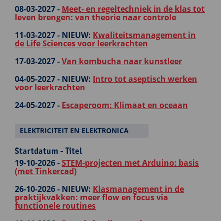
08-03-2027 -
Meet- en regeltechniek in de klas tot
leven brengen: van theorie naar controle
11-03-2027 -
NIEUW:
Kwaliteitsmanagement in
de Life Sciences voor leerkrachten
17-03-2027 -
Van kombucha naar kunstleer
04-05-2027 -
NIEUW:
Intro tot aseptisch werken
voor leerkrachten
24-05-2027 -
Escaperoom: Klimaat en oceaan
ELEKTRICITEIT EN ELEKTRONICA
Startdatum - Titel
19-10-2026 -
STEM-projecten met Arduino: basis
(met Tinkercad)
26-10-2026 -
NIEUW:
Klasmanagement in de
praktijkvakken: meer flow en focus via
functionele routines