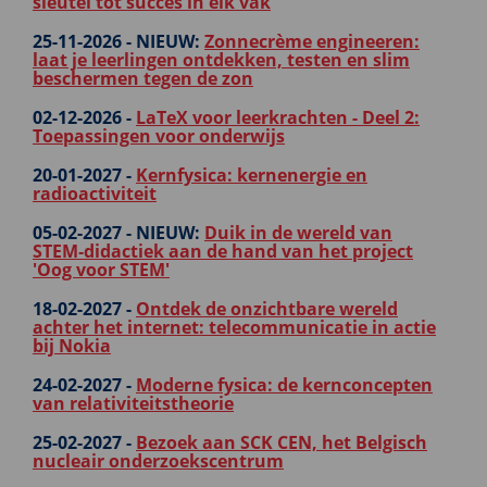
sleutel tot succes in élk vak
25-11-2026 -
NIEUW:
Zonnecrème engineeren:
laat je leerlingen ontdekken, testen en slim
beschermen tegen de zon
02-12-2026 -
LaTeX voor leerkrachten - Deel 2:
Toepassingen voor onderwijs
20-01-2027 -
Kernfysica: kernenergie en
radioactiviteit
05-02-2027 -
NIEUW:
Duik in de wereld van
STEM‑didactiek aan de hand van het project
'Oog voor STEM'
18-02-2027 -
Ontdek de onzichtbare wereld
achter het internet: telecommunicatie in actie
bij Nokia
24-02-2027 -
Moderne fysica: de kernconcepten
van relativiteitstheorie
25-02-2027 -
Bezoek aan SCK CEN, het Belgisch
nucleair onderzoekscentrum