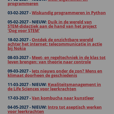
programmeren
03-02-2027 -
Wiskundig programmeren in Python
05-02-2027 -
NIEUW:
Duik in de wereld van
STEM‑didactiek aan de hand van het project
'Oog voor STEM'
18-02-2027 -
Ontdek de onzichtbare wereld
achter het internet: telecommunicatie in actie
bij Nokia
08-03-2027 -
Meet- en regeltechniek in de klas tot
leven brengen: van theorie naar controle
09-03-2027 -
Iets nieuws onder de zon? Mens en
klimaat doorheen de geschiedenis
11-03-2027 -
NIEUW:
Kwaliteitsmanagement in
de Life Sciences voor leerkrachten
17-03-2027 -
Van kombucha naar kunstleer
04-05-2027 -
NIEUW:
Intro tot aseptisch werken
voor leerkrachten