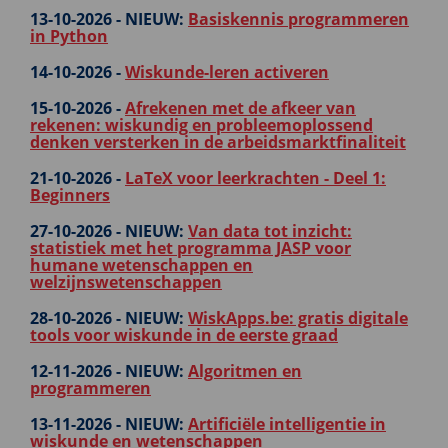
13-10-2026 -
NIEUW:
Basiskennis programmeren
in Python
14-10-2026 -
Wiskunde-leren activeren
15-10-2026 -
Afrekenen met de afkeer van
rekenen: wiskundig en probleemoplossend
denken versterken in de arbeidsmarktfinaliteit
21-10-2026 -
LaTeX voor leerkrachten - Deel 1:
Beginners
27-10-2026 -
NIEUW:
Van data tot inzicht:
statistiek met het programma JASP voor
humane wetenschappen en
welzijnswetenschappen
28-10-2026 -
NIEUW:
WiskApps.be: gratis digitale
tools voor wiskunde in de eerste graad
12-11-2026 -
NIEUW:
Algoritmen en
programmeren
13-11-2026 -
NIEUW:
Artificiële intelligentie in
wiskunde en wetenschappen