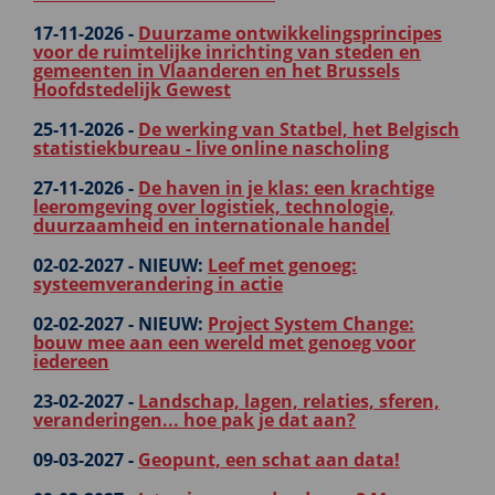
17-11-2026 -
Duurzame ontwikkelingsprincipes
voor de ruimtelijke inrichting van steden en
gemeenten in Vlaanderen en het Brussels
Hoofdstedelijk Gewest
25-11-2026 -
De werking van Statbel, het Belgisch
statistiekbureau - live online nascholing
27-11-2026 -
De haven in je klas: een krachtige
leeromgeving over logistiek, technologie,
duurzaamheid en internationale handel
02-02-2027 -
NIEUW:
Leef met genoeg:
systeemverandering in actie
02-02-2027 -
NIEUW:
Project System Change:
bouw mee aan een wereld met genoeg voor
iedereen
23-02-2027 -
Landschap, lagen, relaties, sferen,
veranderingen... hoe pak je dat aan?
09-03-2027 -
Geopunt, een schat aan data!