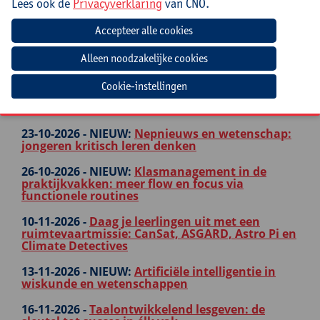
Lees ook de
Privacyverklaring
van CNO.
14-10-2026 -
NIEUW:
Fake, fout of feit?
Wetenschappelijke integriteit in tijden van AI
19-10-2026 -
STEM-projecten met Arduino: basis
(met Tinkercad)
Cookie-instellingen
21-10-2026 -
LaTeX voor leerkrachten - Deel 1:
Beginners
23-10-2026 -
NIEUW:
Nepnieuws en wetenschap:
jongeren kritisch leren denken
26-10-2026 -
NIEUW:
Klasmanagement in de
praktijkvakken: meer flow en focus via
functionele routines
10-11-2026 -
Daag je leerlingen uit met een
ruimtevaartmissie: CanSat, ASGARD, Astro Pi en
Climate Detectives
13-11-2026 -
NIEUW:
Artificiële intelligentie in
wiskunde en wetenschappen
16-11-2026 -
Taalontwikkelend lesgeven: de