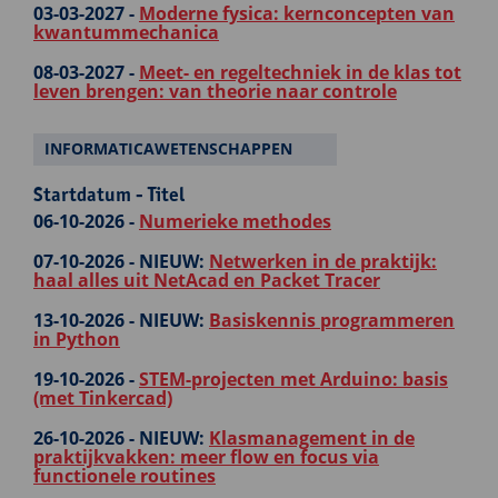
03-03-2027 -
Moderne fysica: kernconcepten van
kwantummechanica
08-03-2027 -
Meet- en regeltechniek in de klas tot
leven brengen: van theorie naar controle
INFORMATICAWETENSCHAPPEN
Startdatum - Titel
06-10-2026 -
Numerieke methodes
07-10-2026 -
NIEUW:
Netwerken in de praktijk:
haal alles uit NetAcad en Packet Tracer
13-10-2026 -
NIEUW:
Basiskennis programmeren
in Python
19-10-2026 -
STEM-projecten met Arduino: basis
(met Tinkercad)
26-10-2026 -
NIEUW:
Klasmanagement in de
praktijkvakken: meer flow en focus via
functionele routines