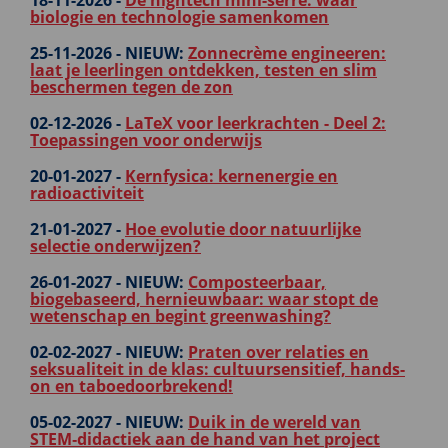
18-11-2026 -
De hightech mini-serre: waar
biologie en technologie samenkomen
25-11-2026 -
NIEUW:
Zonnecrème engineeren:
laat je leerlingen ontdekken, testen en slim
beschermen tegen de zon
02-12-2026 -
LaTeX voor leerkrachten - Deel 2:
Toepassingen voor onderwijs
20-01-2027 -
Kernfysica: kernenergie en
radioactiviteit
21-01-2027 -
Hoe evolutie door natuurlijke
selectie onderwijzen?
26-01-2027 -
NIEUW:
Composteerbaar,
biogebaseerd, hernieuwbaar: waar stopt de
wetenschap en begint greenwashing?
02-02-2027 -
NIEUW:
Praten over relaties en
seksualiteit in de klas: cultuursensitief, hands-
on en taboedoorbrekend!
05-02-2027 -
NIEUW:
Duik in de wereld van
STEM‑didactiek aan de hand van het project