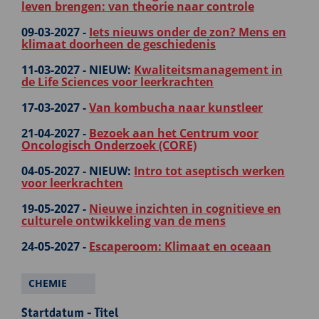
leven brengen: van theorie naar controle
09-03-2027 -
Iets nieuws onder de zon? Mens en
klimaat doorheen de geschiedenis
11-03-2027 -
NIEUW:
Kwaliteitsmanagement in
de Life Sciences voor leerkrachten
17-03-2027 -
Van kombucha naar kunstleer
21-04-2027 -
Bezoek aan het Centrum voor
Oncologisch Onderzoek (CORE)
04-05-2027 -
NIEUW:
Intro tot aseptisch werken
voor leerkrachten
19-05-2027 -
Nieuwe inzichten in cognitieve en
culturele ontwikkeling van de mens
24-05-2027 -
Escaperoom: Klimaat en oceaan
CHEMIE
Startdatum - Titel