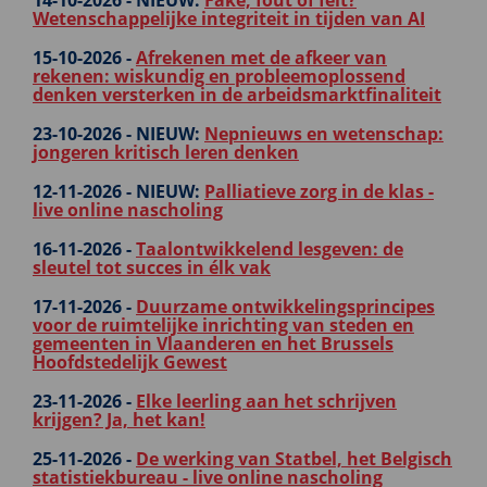
14-10-2026 -
NIEUW:
Fake, fout of feit?
Wetenschappelijke integriteit in tijden van AI
15-10-2026 -
Afrekenen met de afkeer van
rekenen: wiskundig en probleemoplossend
denken versterken in de arbeidsmarktfinaliteit
23-10-2026 -
NIEUW:
Nepnieuws en wetenschap:
jongeren kritisch leren denken
12-11-2026 -
NIEUW:
Palliatieve zorg in de klas -
live online nascholing
16-11-2026 -
Taalontwikkelend lesgeven: de
sleutel tot succes in élk vak
17-11-2026 -
Duurzame ontwikkelingsprincipes
voor de ruimtelijke inrichting van steden en
gemeenten in Vlaanderen en het Brussels
Hoofdstedelijk Gewest
23-11-2026 -
Elke leerling aan het schrijven
krijgen? Ja, het kan!
25-11-2026 -
De werking van Statbel, het Belgisch
statistiekbureau - live online nascholing