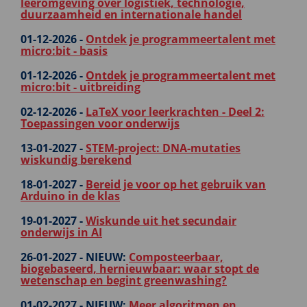
leeromgeving over logistiek, technologie,
duurzaamheid en internationale handel
01-12-2026 -
Ontdek je programmeertalent met
micro:bit - basis
01-12-2026 -
Ontdek je programmeertalent met
micro:bit - uitbreiding
02-12-2026 -
LaTeX voor leerkrachten - Deel 2:
Toepassingen voor onderwijs
13-01-2027 -
STEM-project: DNA-mutaties
wiskundig berekend
18-01-2027 -
Bereid je voor op het gebruik van
Arduino in de klas
19-01-2027 -
Wiskunde uit het secundair
onderwijs in AI
26-01-2027 -
NIEUW:
Composteerbaar,
biogebaseerd, hernieuwbaar: waar stopt de
wetenschap en begint greenwashing?
01-02-2027 -
NIEUW:
Meer algoritmen en