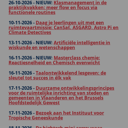
26-10-2026 -
NIEUW:
Klasmanagement in de
praktijkvakken: meer flow en focus via
functionele routines
10-11-2026 -
Daag je leerlingen uit met een
ruimtevaartmissie: CanSat, ASGARD, Astro Pi en
Climate Detectives
13-11-2026 -
NIEUW:
Artificiële intelligentie in
wiskunde en wetenschappen
16-11-2026 -
NIEUW:
Masterclass chemie:
Reactiesnelheid en Chemisch evenwicht
16-11-2026 -
Taalontwikkelend lesgeven: de
sleutel tot succes in élk vak
17-11-2026 -
Duurzame ontwikkelingsprincipes
voor de ruimtelijke inrichting van steden en
gemeenten in Vlaanderen en het Brussels
Hoofdstedelijk Gewest
17-11-2026 -
Bezoek aan het Instituut voor
Tropische Geneeskunde