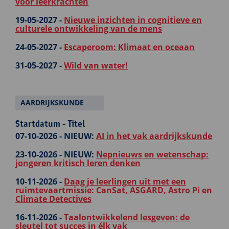
voor leerkrachten
19-05-2027 -
Nieuwe inzichten in cognitieve en
culturele ontwikkeling van de mens
24-05-2027 -
Escaperoom: Klimaat en oceaan
31-05-2027 -
Wild van water!
AARDRIJKSKUNDE
Startdatum - Titel
07-10-2026 -
NIEUW:
AI in het vak aardrijkskunde
23-10-2026 -
NIEUW:
Nepnieuws en wetenschap:
jongeren kritisch leren denken
10-11-2026 -
Daag je leerlingen uit met een
ruimtevaartmissie: CanSat, ASGARD, Astro Pi en
Climate Detectives
16-11-2026 -
Taalontwikkelend lesgeven: de
sleutel tot succes in élk vak