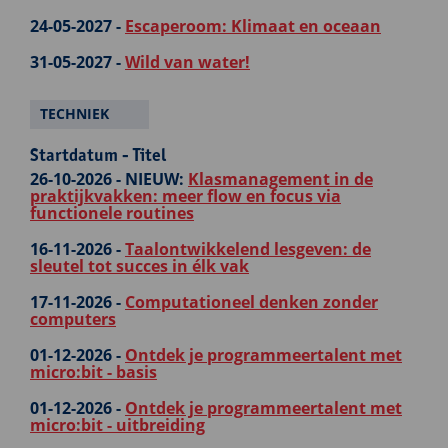
24-05-2027 -
Escaperoom: Klimaat en oceaan
31-05-2027 -
Wild van water!
TECHNIEK
Startdatum - Titel
26-10-2026 -
NIEUW:
Klasmanagement in de
praktijkvakken: meer flow en focus via
functionele routines
16-11-2026 -
Taalontwikkelend lesgeven: de
sleutel tot succes in élk vak
17-11-2026 -
Computationeel denken zonder
computers
01-12-2026 -
Ontdek je programmeertalent met
micro:bit - basis
01-12-2026 -
Ontdek je programmeertalent met
micro:bit - uitbreiding