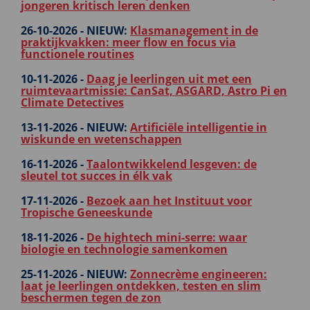
jongeren kritisch leren denken
26-10-2026 -
NIEUW:
Klasmanagement in de
praktijkvakken: meer flow en focus via
functionele routines
10-11-2026 -
Daag je leerlingen uit met een
ruimtevaartmissie: CanSat, ASGARD, Astro Pi en
Climate Detectives
13-11-2026 -
NIEUW:
Artificiële intelligentie in
wiskunde en wetenschappen
16-11-2026 -
Taalontwikkelend lesgeven: de
sleutel tot succes in élk vak
17-11-2026 -
Bezoek aan het Instituut voor
Tropische Geneeskunde
18-11-2026 -
De hightech mini-serre: waar
biologie en technologie samenkomen
25-11-2026 -
NIEUW:
Zonnecrème engineeren:
laat je leerlingen ontdekken, testen en slim
beschermen tegen de zon