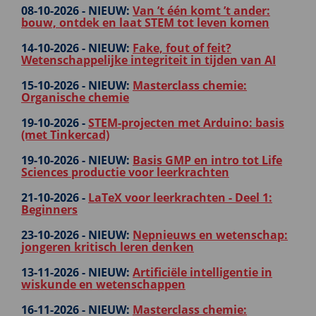
08-10-2026 -
NIEUW:
Van ’t één komt ’t ander:
bouw, ontdek en laat STEM tot leven komen
14-10-2026 -
NIEUW:
Fake, fout of feit?
Wetenschappelijke integriteit in tijden van AI
15-10-2026 -
NIEUW:
Masterclass chemie:
Organische chemie
19-10-2026 -
STEM-projecten met Arduino: basis
(met Tinkercad)
19-10-2026 -
NIEUW:
Basis GMP en intro tot Life
Sciences productie voor leerkrachten
21-10-2026 -
LaTeX voor leerkrachten - Deel 1:
Beginners
23-10-2026 -
NIEUW:
Nepnieuws en wetenschap:
jongeren kritisch leren denken
13-11-2026 -
NIEUW:
Artificiële intelligentie in
wiskunde en wetenschappen
16-11-2026 -
NIEUW:
Masterclass chemie: