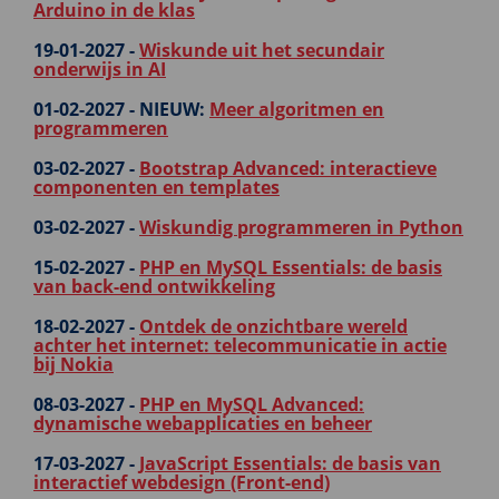
Arduino in de klas
19-01-2027 -
Wiskunde uit het secundair
onderwijs in AI
01-02-2027 -
NIEUW:
Meer algoritmen en
programmeren
03-02-2027 -
Bootstrap Advanced: interactieve
componenten en templates
03-02-2027 -
Wiskundig programmeren in Python
15-02-2027 -
PHP en MySQL Essentials: de basis
van back-end ontwikkeling
18-02-2027 -
Ontdek de onzichtbare wereld
achter het internet: telecommunicatie in actie
bij Nokia
08-03-2027 -
PHP en MySQL Advanced:
dynamische webapplicaties en beheer
17-03-2027 -
JavaScript Essentials: de basis van
interactief webdesign (Front-end)