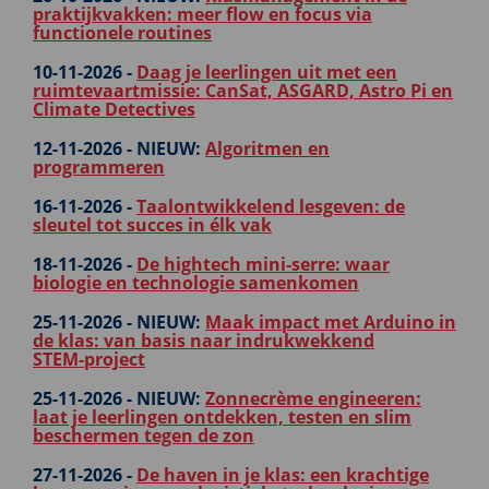
praktijkvakken: meer flow en focus via
functionele routines
10-11-2026 -
Daag je leerlingen uit met een
ruimtevaartmissie: CanSat, ASGARD, Astro Pi en
Climate Detectives
12-11-2026 -
NIEUW:
Algoritmen en
programmeren
16-11-2026 -
Taalontwikkelend lesgeven: de
sleutel tot succes in élk vak
18-11-2026 -
De hightech mini-serre: waar
biologie en technologie samenkomen
25-11-2026 -
NIEUW:
Maak impact met Arduino in
de klas: van basis naar indrukwekkend
STEM‑project
25-11-2026 -
NIEUW:
Zonnecrème engineeren:
laat je leerlingen ontdekken, testen en slim
beschermen tegen de zon
27-11-2026 -
De haven in je klas: een krachtige