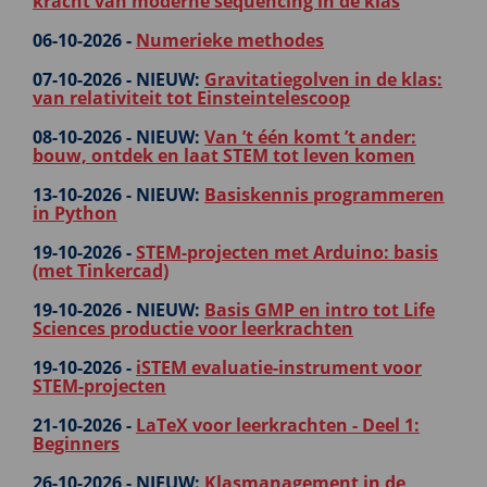
kracht van moderne sequencing in de klas
06-10-2026 -
Numerieke methodes
07-10-2026 -
NIEUW:
Gravitatiegolven in de klas:
van relativiteit tot Einsteintelescoop
08-10-2026 -
NIEUW:
Van ’t één komt ’t ander:
bouw, ontdek en laat STEM tot leven komen
13-10-2026 -
NIEUW:
Basiskennis programmeren
in Python
19-10-2026 -
STEM-projecten met Arduino: basis
(met Tinkercad)
19-10-2026 -
NIEUW:
Basis GMP en intro tot Life
Sciences productie voor leerkrachten
19-10-2026 -
iSTEM evaluatie-instrument voor
STEM-projecten
21-10-2026 -
LaTeX voor leerkrachten - Deel 1:
Beginners
26-10-2026 -
NIEUW:
Klasmanagement in de