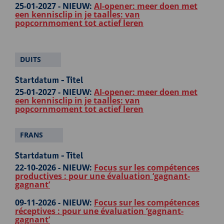
25-01-2027 -
NIEUW:
AI-opener: meer doen met
een kennisclip in je taalles: van
popcornmoment tot actief leren
DUITS
Startdatum - Titel
25-01-2027 -
NIEUW:
AI-opener: meer doen met
een kennisclip in je taalles: van
popcornmoment tot actief leren
FRANS
Startdatum - Titel
22-10-2026 -
NIEUW:
Focus sur les compétences
productives : pour une évaluation ‘gagnant-
gagnant’
09-11-2026 -
NIEUW:
Focus sur les compétences
réceptives : pour une évaluation ‘gagnant-
gagnant’