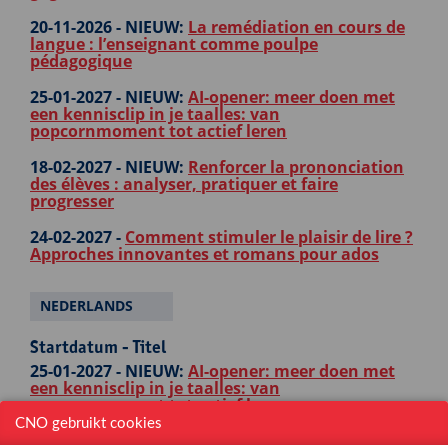
20-11-2026 -
NIEUW:
La remédiation en cours de
langue : l’enseignant comme poulpe
pédagogique
25-01-2027 -
NIEUW:
AI-opener: meer doen met
een kennisclip in je taalles: van
popcornmoment tot actief leren
18-02-2027 -
NIEUW:
Renforcer la prononciation
des élèves : analyser, pratiquer et faire
progresser
24-02-2027 -
Comment stimuler le plaisir de lire ?
Approches innovantes et romans pour ados
NEDERLANDS
Startdatum - Titel
25-01-2027 -
NIEUW:
AI-opener: meer doen met
een kennisclip in je taalles: van
popcornmoment tot actief leren
CNO gebruikt cookies
17-02-2027 -
Nederlands in België en Nederland: