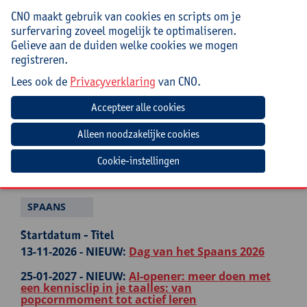
taal, cultuur, registers
CNO maakt gebruik van cookies en scripts om je
surfervaring zoveel mogelijk te optimaliseren.
01-03-2027 -
Taalzwakke leerlingen in je klas?
Werk met klare taal en digitale tools!
Gelieve aan de duiden welke cookies we mogen
registreren.
NEDERLANDS VOOR NIEUWKOMERS
Lees ook de
Privacyverklaring
van CNO.
Startdatum - Titel
07-01-2027 -
Dramatische expressie in de lessen
NT2
01-03-2027 -
Taalzwakke leerlingen in je klas?
Cookie-instellingen
Werk met klare taal en digitale tools!
SPAANS
Startdatum - Titel
13-11-2026 -
NIEUW:
Dag van het Spaans 2026
25-01-2027 -
NIEUW:
AI-opener: meer doen met
een kennisclip in je taalles: van
popcornmoment tot actief leren