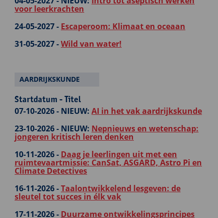
04-05-2027 -
NIEUW:
Intro tot aseptisch werken
voor leerkrachten
24-05-2027 -
Escaperoom: Klimaat en oceaan
31-05-2027 -
Wild van water!
AARDRIJKSKUNDE
Startdatum - Titel
07-10-2026 -
NIEUW:
AI in het vak aardrijkskunde
23-10-2026 -
NIEUW:
Nepnieuws en wetenschap:
jongeren kritisch leren denken
10-11-2026 -
Daag je leerlingen uit met een
ruimtevaartmissie: CanSat, ASGARD, Astro Pi en
Climate Detectives
16-11-2026 -
Taalontwikkelend lesgeven: de
sleutel tot succes in élk vak
17-11-2026 -
Duurzame ontwikkelingsprincipes