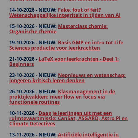
14-10-2026 -
NIEUW:
Fake, fout of feit?
Wetenschappelijke integriteit in tijden van AI
15-10-2026 -
NIEUW:
Masterclass chemie:
Organische chemie
19-10-2026 -
NIEUW:
Basis GMP en intro tot Life
Sciences productie voor leerkrachten
21-10-2026 -
LaTeX voor leerkrachten - Deel 1:
Beginners
23-10-2026 -
NIEUW:
Nepnieuws en wetenschap:
jongeren kritisch leren denken
26-10-2026 -
NIEUW:
Klasmanagement in de
praktijkvakken: meer flow en focus via
functionele routines
10-11-2026 -
Daag je leerlingen uit met een
ruimtevaartmissie: CanSat, ASGARD, Astro Pi en
Climate Detectives
13-11-2026 -
NIEUW:
Artificiële intelligentie in