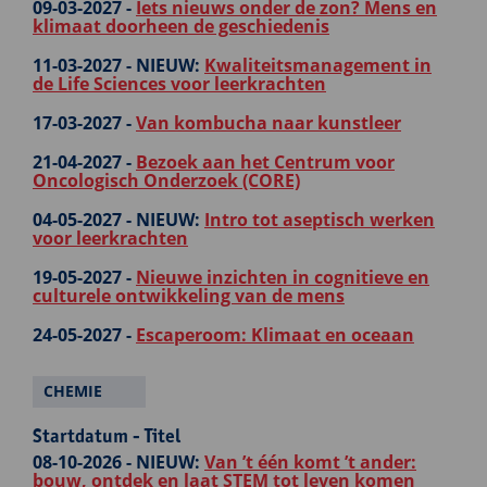
09-03-2027 -
Iets nieuws onder de zon? Mens en
klimaat doorheen de geschiedenis
11-03-2027 -
NIEUW:
Kwaliteitsmanagement in
de Life Sciences voor leerkrachten
17-03-2027 -
Van kombucha naar kunstleer
21-04-2027 -
Bezoek aan het Centrum voor
Oncologisch Onderzoek (CORE)
04-05-2027 -
NIEUW:
Intro tot aseptisch werken
voor leerkrachten
19-05-2027 -
Nieuwe inzichten in cognitieve en
culturele ontwikkeling van de mens
24-05-2027 -
Escaperoom: Klimaat en oceaan
CHEMIE
Startdatum - Titel
08-10-2026 -
NIEUW:
Van ’t één komt ’t ander:
bouw, ontdek en laat STEM tot leven komen