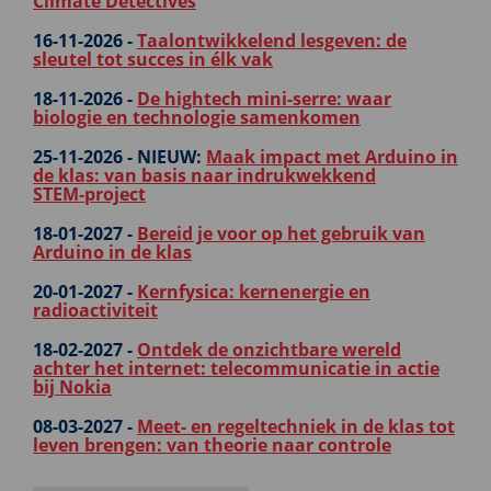
Climate Detectives
16-11-2026 -
Taalontwikkelend lesgeven: de
sleutel tot succes in élk vak
18-11-2026 -
De hightech mini-serre: waar
biologie en technologie samenkomen
25-11-2026 -
NIEUW:
Maak impact met Arduino in
de klas: van basis naar indrukwekkend
STEM‑project
18-01-2027 -
Bereid je voor op het gebruik van
Arduino in de klas
20-01-2027 -
Kernfysica: kernenergie en
radioactiviteit
18-02-2027 -
Ontdek de onzichtbare wereld
achter het internet: telecommunicatie in actie
bij Nokia
08-03-2027 -
Meet- en regeltechniek in de klas tot
leven brengen: van theorie naar controle