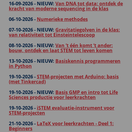
16-09-2026 -
NIEUW:
Van DNA tot data: ontdek de
kracht van moderne sequencing in de klas
06-10-2026 -
Numerieke methodes
07-10-2026 -
NIEUW:
Gravitatiegolven in de klas:
van relativiteit tot Einsteintelescoop
08-10-2026 -
NIEUW:
Van ’t één komt ’t ander:
bouw, ontdek en laat STEM tot leven komen
13-10-2026 -
NIEUW:
Basiskennis programmeren
in Python
19-10-2026 -
STEM-projecten met Arduino: basis
(met Tinkercad)
19-10-2026 -
NIEUW:
Basis GMP en intro tot Life
Sciences productie voor leerkrachten
19-10-2026 -
iSTEM evaluatie-instrument voor
STEM-projecten
21-10-2026 -
LaTeX voor leerkrachten - Deel 1:
Beginners