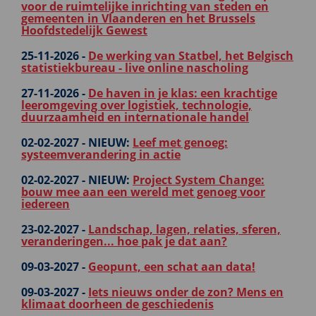
voor de ruimtelijke inrichting van steden en
gemeenten in Vlaanderen en het Brussels
Hoofdstedelijk Gewest
25-11-2026 -
De werking van Statbel, het Belgisch
statistiekbureau - live online nascholing
27-11-2026 -
De haven in je klas: een krachtige
leeromgeving over logistiek, technologie,
duurzaamheid en internationale handel
02-02-2027 -
NIEUW:
Leef met genoeg:
systeemverandering in actie
02-02-2027 -
NIEUW:
Project System Change:
bouw mee aan een wereld met genoeg voor
iedereen
23-02-2027 -
Landschap, lagen, relaties, sferen,
veranderingen... hoe pak je dat aan?
09-03-2027 -
Geopunt, een schat aan data!
09-03-2027 -
Iets nieuws onder de zon? Mens en
klimaat doorheen de geschiedenis