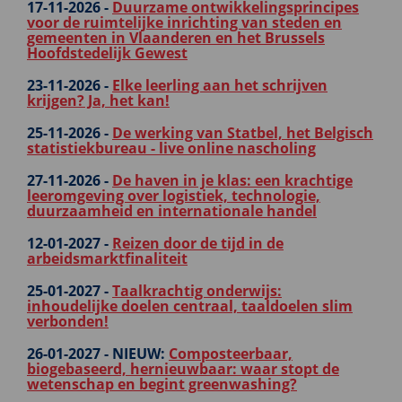
17-11-2026 -
Duurzame ontwikkelingsprincipes
voor de ruimtelijke inrichting van steden en
gemeenten in Vlaanderen en het Brussels
Hoofdstedelijk Gewest
23-11-2026 -
Elke leerling aan het schrijven
krijgen? Ja, het kan!
25-11-2026 -
De werking van Statbel, het Belgisch
statistiekbureau - live online nascholing
27-11-2026 -
De haven in je klas: een krachtige
leeromgeving over logistiek, technologie,
duurzaamheid en internationale handel
12-01-2027 -
Reizen door de tijd in de
arbeidsmarktfinaliteit
25-01-2027 -
Taalkrachtig onderwijs:
inhoudelijke doelen centraal, taaldoelen slim
verbonden!
26-01-2027 -
NIEUW:
Composteerbaar,
biogebaseerd, hernieuwbaar: waar stopt de
wetenschap en begint greenwashing?