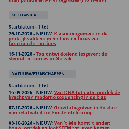
manipulatie en API-integraties (Front-end)
MECHANICA
Startdatum - Titel
26-10-2026 -
NIEUW:
Klasmanagement in de
praktijkvakken: meer flow en focus via
functionele routines
16-11-2026 -
Taalontwikkelend lesgeven: de
sleutel tot succes in élk vak
NATUURWETENSCHAPPEN
Startdatum - Titel
16-09-2026 -
NIEUW:
Van DNA tot data: ontdek de
kracht van moderne sequencing in de klas
07-10-2026 -
NIEUW:
Gravitatiegolven in de klas:
van relativiteit tot Einsteintelescoop
08-10-2026 -
NIEUW:
Van ’t één komt ’t ander:
bouw, ontdek en laat STEM tot leven komen