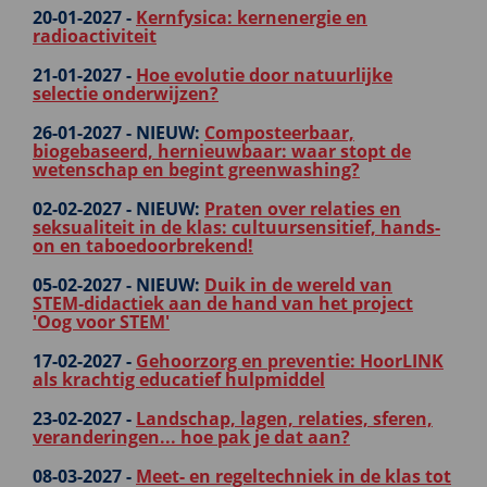
20-01-2027 -
Kernfysica: kernenergie en
radioactiviteit
21-01-2027 -
Hoe evolutie door natuurlijke
selectie onderwijzen?
26-01-2027 -
NIEUW:
Composteerbaar,
biogebaseerd, hernieuwbaar: waar stopt de
wetenschap en begint greenwashing?
02-02-2027 -
NIEUW:
Praten over relaties en
seksualiteit in de klas: cultuursensitief, hands-
on en taboedoorbrekend!
05-02-2027 -
NIEUW:
Duik in de wereld van
STEM‑didactiek aan de hand van het project
'Oog voor STEM'
17-02-2027 -
Gehoorzorg en preventie: HoorLINK
als krachtig educatief hulpmiddel
23-02-2027 -
Landschap, lagen, relaties, sferen,
veranderingen... hoe pak je dat aan?
08-03-2027 -
Meet- en regeltechniek in de klas tot