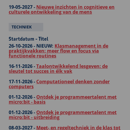
19-05-2027 -
Nieuwe inzichten in cognitieve en
culturele ontwikkeling van de mens
TECHNIEK
Startdatum - Titel
26-10-2026 -
NIEUW:
Klasmanagement in de
praktijkvakken: meer flow en focus via
functionele routines
16-11-2026 -
Taalontwikkelend lesgeven: de
sleutel tot succes in élk vak
17-11-2026 -
Computationeel denken zonder
computers
01-12-2026 -
Ontdek je programmeertalent met
micro:bit - basis
01-12-2026 -
Ontdek je programmeertalent met
micro:bit - uitbreiding
08-03-2027 -
Meet- en regeltechniek in de klas tot