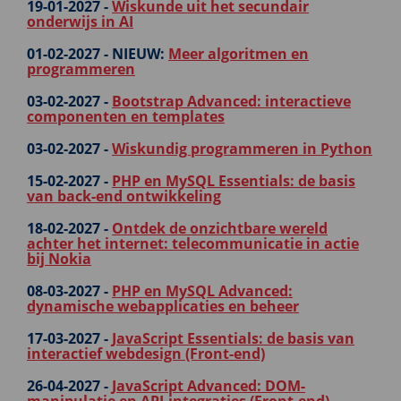
19-01-2027 -
Wiskunde uit het secundair
onderwijs in AI
01-02-2027 -
NIEUW:
Meer algoritmen en
programmeren
03-02-2027 -
Bootstrap Advanced: interactieve
componenten en templates
03-02-2027 -
Wiskundig programmeren in Python
15-02-2027 -
PHP en MySQL Essentials: de basis
van back-end ontwikkeling
18-02-2027 -
Ontdek de onzichtbare wereld
achter het internet: telecommunicatie in actie
bij Nokia
08-03-2027 -
PHP en MySQL Advanced:
dynamische webapplicaties en beheer
17-03-2027 -
JavaScript Essentials: de basis van
interactief webdesign (Front-end)
26-04-2027 -
JavaScript Advanced: DOM-