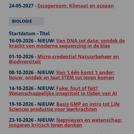
24-05-2027 -
Escaperoom: Klimaat en oceaan
BIOLOGIE
Startdatum - Titel
16-09-2026 -
NIEUW:
Van DNA tot data: ontdek de
kracht van moderne sequencing in de klas
01-10-2026 -
Micro-credential Natuurbeheer en
Biodiversiteit
08-10-2026 -
NIEUW:
Van ’t één komt ’t ander:
bouw, ontdek en laat STEM tot leven komen
14-10-2026 -
NIEUW:
Fake, fout of feit?
Wetenschappelijke integriteit in tijden van AI
19-10-2026 -
NIEUW:
Basis GMP en intro tot Life
Sciences productie voor leerkrachten
23-10-2026 -
NIEUW:
Nepnieuws en wetenschap:
jongeren kritisch leren denken