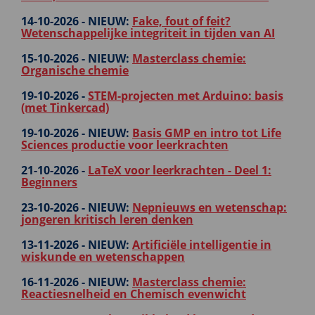
14-10-2026 -
NIEUW:
Fake, fout of feit?
Wetenschappelijke integriteit in tijden van AI
15-10-2026 -
NIEUW:
Masterclass chemie:
Organische chemie
19-10-2026 -
STEM-projecten met Arduino: basis
(met Tinkercad)
19-10-2026 -
NIEUW:
Basis GMP en intro tot Life
Sciences productie voor leerkrachten
21-10-2026 -
LaTeX voor leerkrachten - Deel 1:
Beginners
23-10-2026 -
NIEUW:
Nepnieuws en wetenschap:
jongeren kritisch leren denken
13-11-2026 -
NIEUW:
Artificiële intelligentie in
wiskunde en wetenschappen
16-11-2026 -
NIEUW:
Masterclass chemie:
Reactiesnelheid en Chemisch evenwicht