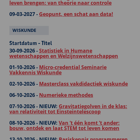
leven brengen: van theorie naar controle
09-03-2027 -
Geopunt, een schat aan data!
WISKUNDE
Startdatum - Titel
30-09-2026 -
Statistiek in Humane
wetenschappen en Welzijnswetenschappen
01-10-2026 -
Micro-credential Seminarie
Vakkennis Wiskunde
02-10-2026 -
Masterclass vakdidactiek wiskunde
06-10-2026 -
Numerieke methodes
07-10-2026 -
NIEUW:
Gravitatiegolven in de klas:
van relativiteit tot Einsteintelescoop
08-10-2026 -
NIEUW:
Van ’t één komt ’t ander:
bouw, ontdek en laat STEM tot leven komen
13-10-2026 -
NIEUW:
Basiskennis programmeren