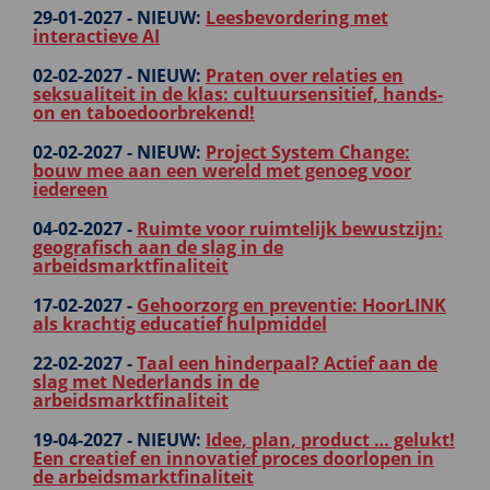
29-01-2027 -
NIEUW:
Leesbevordering met
interactieve AI
02-02-2027 -
NIEUW:
Praten over relaties en
seksualiteit in de klas: cultuursensitief, hands-
on en taboedoorbrekend!
02-02-2027 -
NIEUW:
Project System Change:
bouw mee aan een wereld met genoeg voor
iedereen
04-02-2027 -
Ruimte voor ruimtelijk bewustzijn:
geografisch aan de slag in de
arbeidsmarktfinaliteit
17-02-2027 -
Gehoorzorg en preventie: HoorLINK
als krachtig educatief hulpmiddel
22-02-2027 -
Taal een hinderpaal? Actief aan de
slag met Nederlands in de
arbeidsmarktfinaliteit
19-04-2027 -
NIEUW:
Idee, plan, product … gelukt!
Een creatief en innovatief proces doorlopen in
de arbeidsmarktfinaliteit