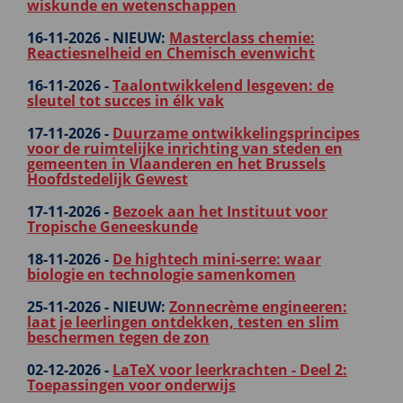
wiskunde en wetenschappen
16-11-2026 -
NIEUW:
Masterclass chemie:
Reactiesnelheid en Chemisch evenwicht
16-11-2026 -
Taalontwikkelend lesgeven: de
sleutel tot succes in élk vak
17-11-2026 -
Duurzame ontwikkelingsprincipes
voor de ruimtelijke inrichting van steden en
gemeenten in Vlaanderen en het Brussels
Hoofdstedelijk Gewest
17-11-2026 -
Bezoek aan het Instituut voor
Tropische Geneeskunde
18-11-2026 -
De hightech mini-serre: waar
biologie en technologie samenkomen
25-11-2026 -
NIEUW:
Zonnecrème engineeren:
laat je leerlingen ontdekken, testen en slim
beschermen tegen de zon
02-12-2026 -
LaTeX voor leerkrachten - Deel 2:
Toepassingen voor onderwijs