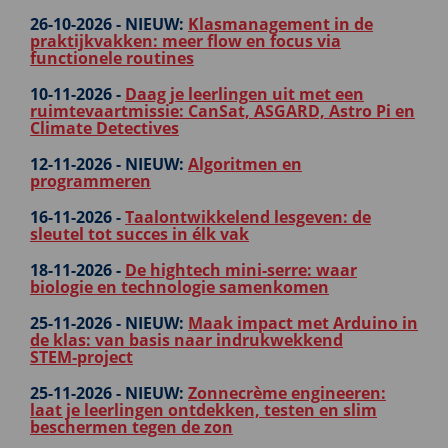
26-10-2026 -
NIEUW:
Klasmanagement in de
praktijkvakken: meer flow en focus via
functionele routines
10-11-2026 -
Daag je leerlingen uit met een
ruimtevaartmissie: CanSat, ASGARD, Astro Pi en
Climate Detectives
12-11-2026 -
NIEUW:
Algoritmen en
programmeren
16-11-2026 -
Taalontwikkelend lesgeven: de
sleutel tot succes in élk vak
18-11-2026 -
De hightech mini-serre: waar
biologie en technologie samenkomen
25-11-2026 -
NIEUW:
Maak impact met Arduino in
de klas: van basis naar indrukwekkend
STEM‑project
25-11-2026 -
NIEUW:
Zonnecrème engineeren:
laat je leerlingen ontdekken, testen en slim
beschermen tegen de zon