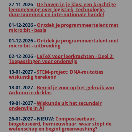
27-11-2026 -
De haven in je klas: een krachtige
leeromgeving over logistiek, technologie,
duurzaamheid en internationale handel
01-12-2026 -
Ontdek je programmeertalent met
micro:bit - basis
01-12-2026 -
Ontdek je programmeertalent met
micro:bit - uitbreiding
02-12-2026 -
LaTeX voor leerkrachten - Deel 2:
Toepassingen voor onderwijs
13-01-2027 -
STEM-project: DNA-mutaties
wiskundig berekend
18-01-2027 -
Bereid je voor op het gebruik van
Arduino in de klas
19-01-2027 -
Wiskunde uit het secundair
onderwijs in AI
26-01-2027 -
NIEUW:
Composteerbaar,
biogebaseerd, hernieuwbaar: waar stopt de
wetenschap en begint greenwashing?