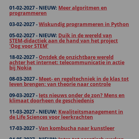
01-02-2027 -
NIEUW:
Meer algoritmen en
programmeren
03-02-2027 -
Wiskundig programmeren in Python
05-02-2027 -
NIEUW:
Duik in de wereld van
STEM‑didactiek aan de hand van het project
'Oog voor STEM'
18-02-2027 -
Ontdek de onzichtbare wereld
achter het internet: telecommunicatie in actie
bij Nokia
08-03-2027 -
Meet- en regeltechniek in de klas tot
leven brengen: van theorie naar controle
09-03-2027 -
Iets nieuws onder de zon? Mens en
klimaat doorheen de geschiedenis
11-03-2027 -
NIEUW:
Kwaliteitsmanagement in
de Life Sciences voor leerkrachten
17-03-2027 -
Van kombucha naar kunstleer