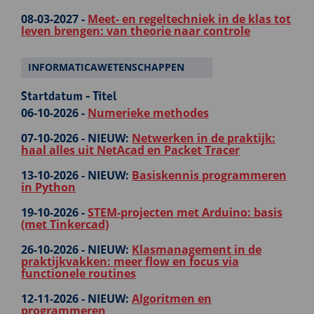
08-03-2027 -
Meet- en regeltechniek in de klas tot
leven brengen: van theorie naar controle
INFORMATICAWETENSCHAPPEN
Startdatum - Titel
06-10-2026 -
Numerieke methodes
07-10-2026 -
NIEUW:
Netwerken in de praktijk:
haal alles uit NetAcad en Packet Tracer
13-10-2026 -
NIEUW:
Basiskennis programmeren
in Python
19-10-2026 -
STEM-projecten met Arduino: basis
(met Tinkercad)
26-10-2026 -
NIEUW:
Klasmanagement in de
praktijkvakken: meer flow en focus via
functionele routines
12-11-2026 -
NIEUW:
Algoritmen en
programmeren