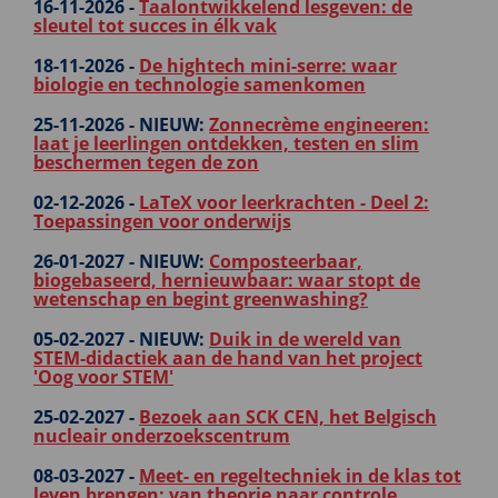
16-11-2026 -
Taalontwikkelend lesgeven: de
sleutel tot succes in élk vak
18-11-2026 -
De hightech mini-serre: waar
biologie en technologie samenkomen
25-11-2026 -
NIEUW:
Zonnecrème engineeren:
laat je leerlingen ontdekken, testen en slim
beschermen tegen de zon
02-12-2026 -
LaTeX voor leerkrachten - Deel 2:
Toepassingen voor onderwijs
26-01-2027 -
NIEUW:
Composteerbaar,
biogebaseerd, hernieuwbaar: waar stopt de
wetenschap en begint greenwashing?
05-02-2027 -
NIEUW:
Duik in de wereld van
STEM‑didactiek aan de hand van het project
'Oog voor STEM'
25-02-2027 -
Bezoek aan SCK CEN, het Belgisch
nucleair onderzoekscentrum
08-03-2027 -
Meet- en regeltechniek in de klas tot
leven brengen: van theorie naar controle