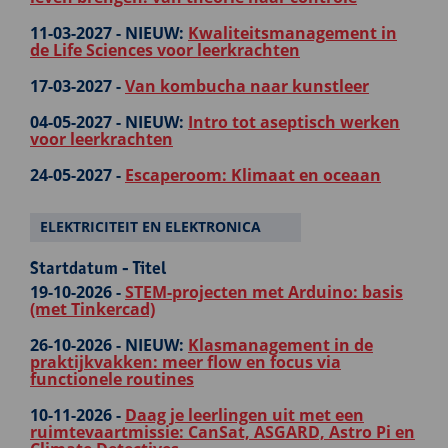
11-03-2027 -
NIEUW:
Kwaliteitsmanagement in
de Life Sciences voor leerkrachten
17-03-2027 -
Van kombucha naar kunstleer
04-05-2027 -
NIEUW:
Intro tot aseptisch werken
voor leerkrachten
24-05-2027 -
Escaperoom: Klimaat en oceaan
ELEKTRICITEIT EN ELEKTRONICA
Startdatum - Titel
19-10-2026 -
STEM-projecten met Arduino: basis
(met Tinkercad)
26-10-2026 -
NIEUW:
Klasmanagement in de
praktijkvakken: meer flow en focus via
functionele routines
10-11-2026 -
Daag je leerlingen uit met een
ruimtevaartmissie: CanSat, ASGARD, Astro Pi en