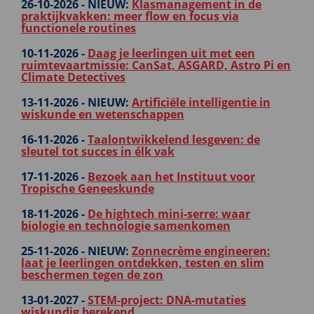
26-10-2026 -
NIEUW:
Klasmanagement in de
praktijkvakken: meer flow en focus via
functionele routines
10-11-2026 -
Daag je leerlingen uit met een
ruimtevaartmissie: CanSat, ASGARD, Astro Pi en
Climate Detectives
13-11-2026 -
NIEUW:
Artificiële intelligentie in
wiskunde en wetenschappen
16-11-2026 -
Taalontwikkelend lesgeven: de
sleutel tot succes in élk vak
17-11-2026 -
Bezoek aan het Instituut voor
Tropische Geneeskunde
18-11-2026 -
De hightech mini-serre: waar
biologie en technologie samenkomen
25-11-2026 -
NIEUW:
Zonnecrème engineeren:
laat je leerlingen ontdekken, testen en slim
beschermen tegen de zon
13-01-2027 -
STEM-project: DNA-mutaties
wiskundig berekend