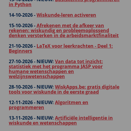
in Python
14-10-2026 -
Wiskunde-leren activeren
15-10-2026 -
Afrekenen met de afkeer van
rekenen: wiskundig en probleemoplossend
denken versterken in de arbeidsmarktfinaliteit
21-10-2026 -
LaTeX voor leerkrachten - Deel 1:
Beginners
27-10-2026 -
NIEUW:
Van data tot inzicht:
statistiek met het programma JASP voor
humane wetenschappen en
welzijnswetenschappen
28-10-2026 -
NIEUW:
WiskApps.be: gratis digitale
tools voor wiskunde in de eerste graad
12-11-2026 -
NIEUW:
Algoritmen en
programmeren
13-11-2026 -
NIEUW:
Artificiële intelligentie in
wiskunde en wetenschappen