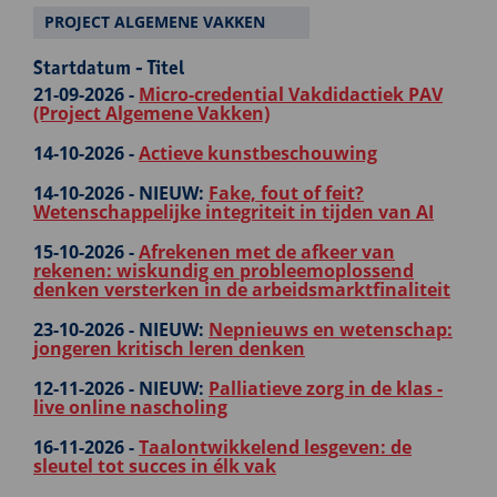
PROJECT ALGEMENE VAKKEN
Startdatum - Titel
21-09-2026 -
Micro-credential Vakdidactiek PAV
(Project Algemene Vakken)
14-10-2026 -
Actieve kunstbeschouwing
14-10-2026 -
NIEUW:
Fake, fout of feit?
Wetenschappelijke integriteit in tijden van AI
15-10-2026 -
Afrekenen met de afkeer van
rekenen: wiskundig en probleemoplossend
denken versterken in de arbeidsmarktfinaliteit
23-10-2026 -
NIEUW:
Nepnieuws en wetenschap:
jongeren kritisch leren denken
12-11-2026 -
NIEUW:
Palliatieve zorg in de klas -
live online nascholing
16-11-2026 -
Taalontwikkelend lesgeven: de
sleutel tot succes in élk vak