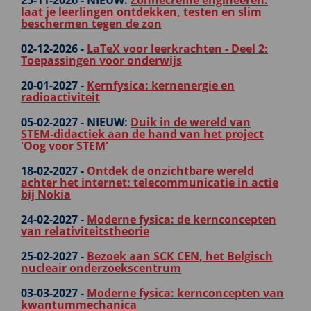
25-11-2026 -
NIEUW:
Zonnecrème engineeren:
laat je leerlingen ontdekken, testen en slim
beschermen tegen de zon
02-12-2026 -
LaTeX voor leerkrachten - Deel 2:
Toepassingen voor onderwijs
20-01-2027 -
Kernfysica: kernenergie en
radioactiviteit
05-02-2027 -
NIEUW:
Duik in de wereld van
STEM‑didactiek aan de hand van het project
'Oog voor STEM'
18-02-2027 -
Ontdek de onzichtbare wereld
achter het internet: telecommunicatie in actie
bij Nokia
24-02-2027 -
Moderne fysica: de kernconcepten
van relativiteitstheorie
25-02-2027 -
Bezoek aan SCK CEN, het Belgisch
nucleair onderzoekscentrum
03-03-2027 -
Moderne fysica: kernconcepten van
kwantummechanica