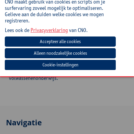
CNO maakt gebruik van cookies en scripts om je
schetsen we de 5 sporen waarmee elke school en
surfervaring zoveel mogelijk te optimaliseren.
elke leerkracht vorm kan geven aan formatieve
Gelieve aan de duiden welke cookies we mogen
evaluatie;
registreren.
vertalen we die 5 sporen in heel concrete
klaspraktijken met tal van voorbeelden;
Lees ook de
Privacyverklaring
van CNO.
maken we leerlingen zo meer verantwoordelijk
voor hun eigen leren.
Doelgroep
Cookie-instellingen
Directies, coördinatoren en leerkrachten uit het
secundair van alle finaliteiten en het
volwassenenonderwijs.
Navigatie