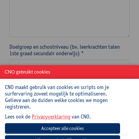
Doelgroep en schoolniveau (bv. leerkrachten talen
1ste graad secundair onderwijs) *
CNO gebruikt cookies
Op welke specifieke datum OF binnen welke periode
moet de nascholing/een meerdaags traject ingepland
CNO maakt gebruik van cookies en scripts om je
worden?
surfervaring zoveel mogelijk te optimaliseren.
In dit kalenderveld duid je een specifieke datum aan
Gelieve aan de duiden welke cookies we mogen
OF de startdatum van een periode waarin je
registreren.
nascholing/traject ingepland moet worden. *
Lees ook de
Privacyverklaring
van CNO.
Let op! Kies een datum die minstens 3 maanden na de
datum van vandaag ligt om het formulier te kunnen
verzenden.