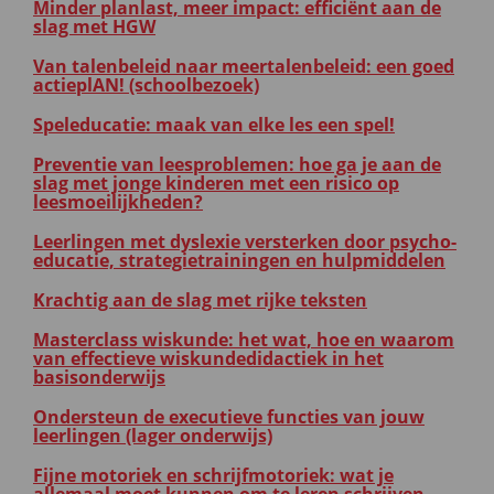
Minder planlast, meer impact: efficiënt aan de
slag met HGW
Van talenbeleid naar meertalenbeleid: een goed
actieplAN! (schoolbezoek)
Speleducatie: maak van elke les een spel!
Preventie van leesproblemen: hoe ga je aan de
slag met jonge kinderen met een risico op
leesmoeilijkheden?
Leerlingen met dyslexie versterken door psycho-
educatie, strategietrainingen en hulpmiddelen
Krachtig aan de slag met rijke teksten
Masterclass wiskunde: het wat, hoe en waarom
van effectieve wiskundedidactiek in het
basisonderwijs
Ondersteun de executieve functies van jouw
leerlingen (lager onderwijs)
Fijne motoriek en schrijfmotoriek: wat je