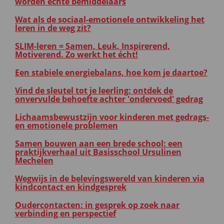
worden echte bemiddelaars
Wat als de sociaal-emotionele ontwikkeling het
leren in de weg zit?
SLIM-leren = Samen, Leuk, Inspirerend,
Motiverend. Zo werkt het écht!
Een stabiele energiebalans, hoe kom je daartoe?
Vind de sleutel tot je leerling: ontdek de
onvervulde behoefte achter 'ondervoed' gedrag
Lichaamsbewustzijn voor kinderen met gedrags-
en emotionele problemen
Samen bouwen aan een brede school: een
praktijkverhaal uit Basisschool Ursulinen
Mechelen
Wegwijs in de belevingswereld van kinderen via
kindcontact en kindgesprek
Oudercontacten: in gesprek op zoek naar
verbinding en perspectief