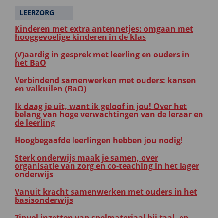
LEERZORG
Kinderen met extra antennetjes: omgaan met
hooggevoelige kinderen in de klas
(V)aardig in gesprek met leerling en ouders in
het BaO
Verbindend samenwerken met ouders: kansen
en valkuilen (BaO)
Ik daag je uit, want ik geloof in jou! Over het
belang van hoge verwachtingen van de leraar en
de leerling
Hoogbegaafde leerlingen hebben jou nodig!
Sterk onderwijs maak je samen, over
organisatie van zorg en co-teaching in het lager
onderwijs
Vanuit kracht samenwerken met ouders in het
basisonderwijs
Zinvol inzetten van spelmateriaal bij taal- en