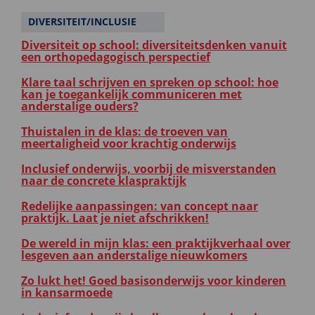
DIVERSITEIT/INCLUSIE
Diversiteit op school: diversiteitsdenken vanuit
een orthopedagogisch perspectief
Klare taal schrijven en spreken op school: hoe
kan je toegankelijk communiceren met
anderstalige ouders?
Thuistalen in de klas: de troeven van
meertaligheid voor krachtig onderwijs
Inclusief onderwijs, voorbij de misverstanden
naar de concrete klaspraktijk
Redelijke aanpassingen: van concept naar
praktijk. Laat je niet afschrikken!
De wereld in mijn klas: een praktijkverhaal over
lesgeven aan anderstalige nieuwkomers
Zo lukt het! Goed basisonderwijs voor kinderen
in kansarmoede