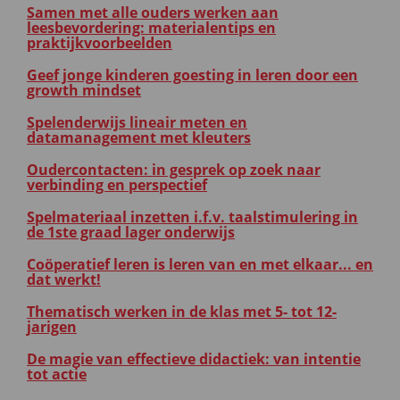
Samen met alle ouders werken aan
leesbevordering: materialentips en
praktijkvoorbeelden
Geef jonge kinderen goesting in leren door een
growth mindset
Spelenderwijs lineair meten en
datamanagement met kleuters
Oudercontacten: in gesprek op zoek naar
verbinding en perspectief
Spelmateriaal inzetten i.f.v. taalstimulering in
de 1ste graad lager onderwijs
Coöperatief leren is leren van en met elkaar... en
dat werkt!
Thematisch werken in de klas met 5- tot 12-
jarigen
De magie van effectieve didactiek: van intentie
tot actie