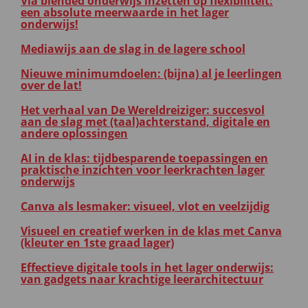
Via blended onderwijs inzetten op flexibiliteit:
een absolute meerwaarde in het lager
onderwijs!
Mediawijs aan de slag in de lagere school
Nieuwe minimumdoelen: (bijna) al je leerlingen
over de lat!
Het verhaal van De Wereldreiziger: succesvol
aan de slag met (taal)achterstand, digitale en
andere oplossingen
AI in de klas: tijdbesparende toepassingen en
praktische inzichten voor leerkrachten lager
onderwijs
Canva als lesmaker: visueel, vlot en veelzijdig
Visueel en creatief werken in de klas met Canva
(kleuter en 1ste graad lager)
Effectieve digitale tools in het lager onderwijs:
van gadgets naar krachtige leerarchitectuur