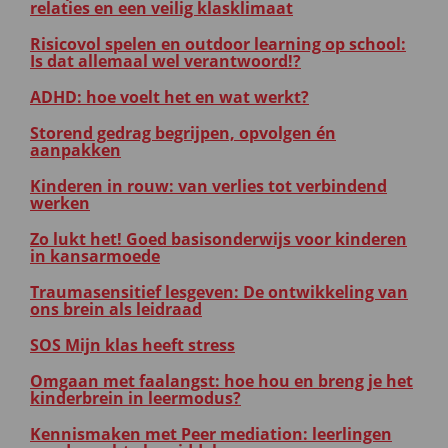
relaties en een veilig klasklimaat
Risicovol spelen en outdoor learning op school:
Is dat allemaal wel verantwoord!?
ADHD: hoe voelt het en wat werkt?
Storend gedrag begrijpen, opvolgen én
aanpakken
Kinderen in rouw: van verlies tot verbindend
werken
Zo lukt het! Goed basisonderwijs voor kinderen
in kansarmoede
Traumasensitief lesgeven: De ontwikkeling van
ons brein als leidraad
SOS Mijn klas heeft stress
Omgaan met faalangst: hoe hou en breng je het
kinderbrein in leermodus?
Kennismaken met Peer mediation: leerlingen