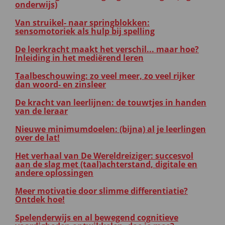
onderwijs)
Van struikel- naar springblokken:
sensomotoriek als hulp bij spelling
De leerkracht maakt het verschil... maar hoe?
Inleiding in het mediërend leren
Taalbeschouwing: zo veel meer, zo veel rijker
dan woord- en zinsleer
De kracht van leerlijnen: de touwtjes in handen
van de leraar
Nieuwe minimumdoelen: (bijna) al je leerlingen
over de lat!
Het verhaal van De Wereldreiziger: succesvol
aan de slag met (taal)achterstand, digitale en
andere oplossingen
Meer motivatie door slimme differentiatie?
Ontdek hoe!
Spelenderwijs en al bewegend cognitieve