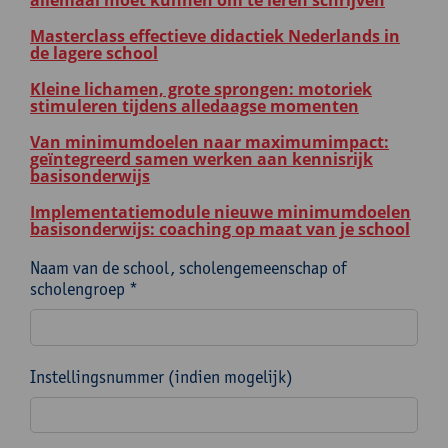
allemaal moet kunnen om te leren schrijven
Masterclass effectieve didactiek Nederlands in
de lagere school
Kleine lichamen, grote sprongen: motoriek
stimuleren tijdens alledaagse momenten
Van minimumdoelen naar maximumimpact:
geïntegreerd samen werken aan kennisrijk
basisonderwijs
Implementatiemodule nieuwe minimumdoelen
basisonderwijs: coaching op maat van je school
Naam van de school, scholengemeenschap of
scholengroep *
Instellingsnummer (indien mogelijk)