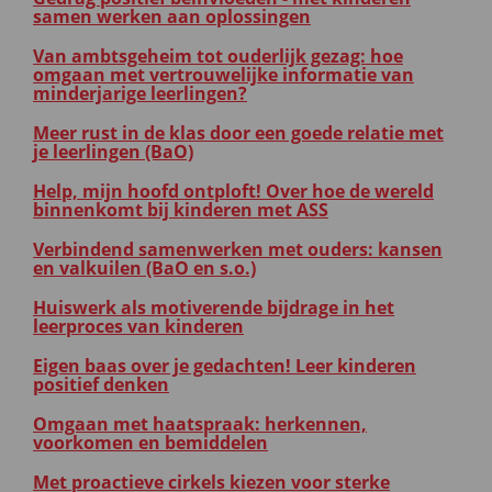
samen werken aan oplossingen
Van ambtsgeheim tot ouderlijk gezag: hoe
omgaan met vertrouwelijke informatie van
minderjarige leerlingen?
Meer rust in de klas door een goede relatie met
je leerlingen (BaO)
Help, mijn hoofd ontploft! Over hoe de wereld
binnenkomt bij kinderen met ASS
Verbindend samenwerken met ouders: kansen
en valkuilen (BaO en s.o.)
Huiswerk als motiverende bijdrage in het
leerproces van kinderen
Eigen baas over je gedachten! Leer kinderen
positief denken
Omgaan met haatspraak: herkennen,
voorkomen en bemiddelen
Met proactieve cirkels kiezen voor sterke