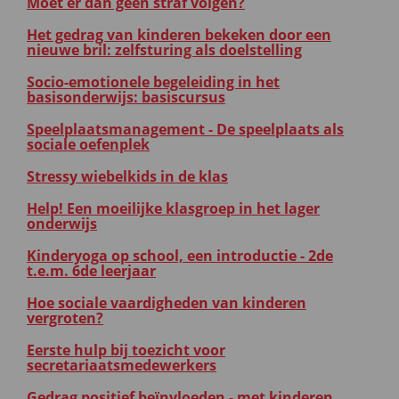
Moet er dan geen straf volgen?
Het gedrag van kinderen bekeken door een
nieuwe bril: zelfsturing als doelstelling
Socio-emotionele begeleiding in het
basisonderwijs: basiscursus
Speelplaatsmanagement - De speelplaats als
sociale oefenplek
Stressy wiebelkids in de klas
Help! Een moeilijke klasgroep in het lager
onderwijs
Kinderyoga op school, een introductie - 2de
t.e.m. 6de leerjaar
Hoe sociale vaardigheden van kinderen
vergroten?
Eerste hulp bij toezicht voor
secretariaatsmedewerkers
Gedrag positief beïnvloeden - met kinderen