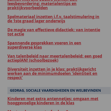
leesbevordering: materialentips en
praktijkvoorbeelden
Spelmateriaal inzetten i.f.v. taalstimulering in
de 1ste graad lager onderwijs
De magie van effectieve didactiek: van intentie
tot actie
Spannende gesprekken voeren in een
superdiverse klas
Van talenbeleid naar meertalenbeleid: een goed
actieplAN! (schoolbezoek)
Diversiteit inzetten in je klas: praktijkgericht
werken aan de minimumdoelen 'identiteit en
respect'
GEDRAG, SOCIALE VAARDIGHEDEN EN WELBEVINDEN
Kinderen met extra antennetjes: omgaan met
hooggevoelige kinderen in de klas