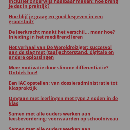
Inclusief onderwijs haalbaar maken: hoe breng
je dat in praktijk?
Hoe blijf je graag en goed lesgeven in een
grootstad?
De leerkracht maakt het verschil... maar hoe?
Inleiding in het mediërend leren
Het verhaal van De Wereldreiziger: succesvol
aan de slag met (taal)achterstand, digitale en
andere oplossingen
Meer motivatie door slimme differentiatie?
Ontdek hoe!
Een IAC opstellen: van dossieradministratie tot
klaspraktijk
Omgaan met leerlingen met type 2-noden in de
klas
Samen met alle ouders werken aan
leesbevordering: voorwaarden op schoolniveau
Samen met alle ouders werken aan