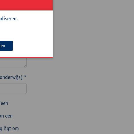
? Noteer de
aliseren.
gen
 onderwijs) *
/een
an een
g ligt om