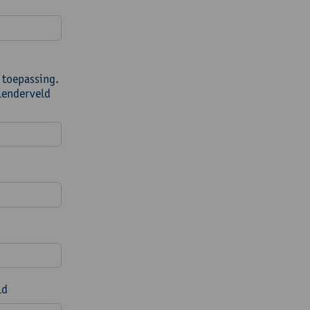
 toepassing.
alenderveld
ld