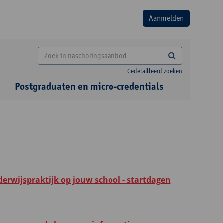
Gedetailleerd zoeken
Postgraduaten en micro-credentials
derwijspraktijk op jouw school - startdagen