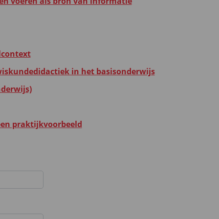
ken voeren als bron van informatie
lcontext
iskundedidactiek in het basisonderwijs
derwijs)
een praktijkvoorbeeld