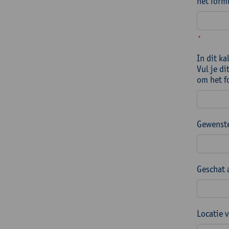
het form
*
In dit k
Vul je di
om het f
Gewenste
Geschat 
Locatie 