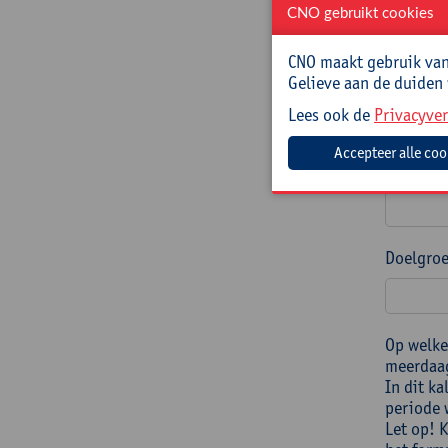
CNO gebruikt cookies
Welke na
CNO maakt gebruik van 
titel(s)
Gelieve aan de duiden
Lees ook de
Privacyver
Doelgroe
Op welke
meerdaag
In dit k
periode 
Let op! 