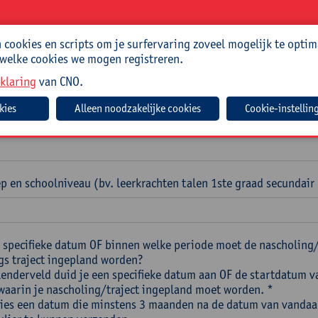
scholing(en) wens je als teamgerichte nascholing aan te vragen
cookies en scripts om je surfervaring zoveel mogelijk te optim
 zoals vermeld in ons aanbod teamgerichte nascholingen. *
 welke cookies we mogen registreren.
klaring
van CNO.
Cookie-instellin
p en schoolniveau (bv. leerkrachten talen 1ste graad secundair
 specifieke datum OF binnen welke periode moet de nascholing
s traject ingepland worden?
alenderveld duid je een specifieke datum aan OF de startdatum v
waarin je nascholing/traject ingepland moet worden. *
Kies een datum die minstens 3 maanden na de datum van vandaa