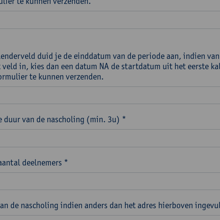
ulier te kunnen verzenden.
alenderveld duid je de einddatum van de periode aan, indien van
t veld in, kies dan een datum NA de startdatum uit het eerste k
ormulier te kunnen verzenden.
 duur van de nascholing (min. 3u) *
aantal deelnemers *
van de nascholing indien anders dan het adres hierboven ingevu