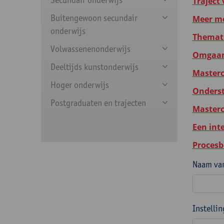
Traject
Buitengewoon secundair
Meer mo
onderwijs
Themati
Volwassenenonderwijs
Omgaan 
Deeltijds kunstonderwijs
Masterc
Hoger onderwijs
Onderst
Postgraduaten en trajecten
Masterc
Een int
Procesb
Naam van
Instelli