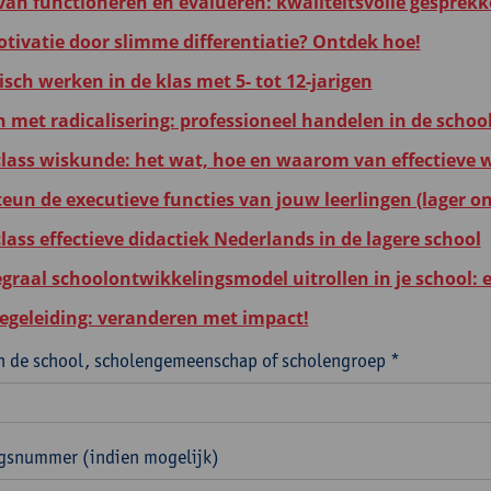
 van functioneren en evalueren: kwaliteitsvolle gesprek
tivatie door slimme differentiatie? Ontdek hoe!
sch werken in de klas met 5- tot 12-jarigen
met radicalisering: professioneel handelen in de schoo
lass wiskunde: het wat, hoe en waarom van effectieve w
eun de executieve functies van jouw leerlingen (lager on
lass effectieve didactiek Nederlands in de lagere school
egraal schoolontwikkelingsmodel uitrollen in je school: 
egeleiding: veranderen met impact!
 de school, scholengemeenschap of scholengroep *
ngsnummer (indien mogelijk)