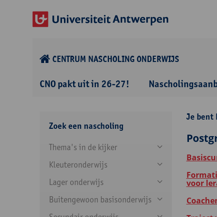
CENTRUM NASCHOLING ONDERWIJS
CNO pakt uit in 26-27!
Nascholingsaan
Je bent 
Zoek een nascholing
Postg
Thema's in de kijker
Basiscu
Kleuteronderwijs
Formati
Lager onderwijs
voor le
Buitengewoon basisonderwijs
Coachen
Secundair onderwijs