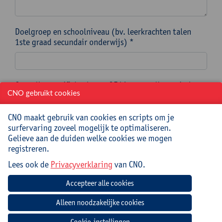
Doelgroep en schoolniveau (bv. leerkrachten talen
1ste graad secundair onderwijs) *
Op welke specifieke datum OF binnen welke periode
CNO gebruikt cookies
moet de nascholing/een meerdaags traject ingepland
worden?
In dit kalenderveld duid je een specifieke datum aan
CNO maakt gebruik van cookies en scripts om je
OF de startdatum van een periode waarin je
surfervaring zoveel mogelijk te optimaliseren.
nascholing/traject ingepland moet worden. *
Gelieve aan de duiden welke cookies we mogen
Let op! Kies een datum die minstens 3 maanden na de
registreren.
datum van vandaag ligt om het formulier te kunnen
Lees ook de
Privacyverklaring
van CNO.
verzenden.
*
Cookie-instellingen