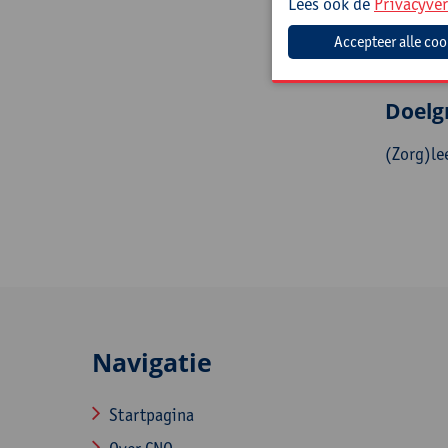
Lees ook de
Privacyver
de 
kla
lee
op 
Doelg
(Zorg)le
Navigatie
Startpagina