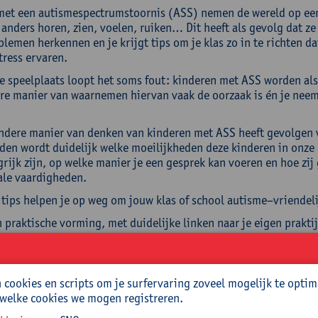
et een autismespectrumstoornis (ASS) nemen de wereld op een 
: anders horen, zien, voelen, ruiken… Dit heeft als gevolg dat 
blemen herkennen en je krijgt tips om je klas zo in te richten 
tress ervaren.
e speelplaats loopt het soms fout: kinderen met ASS worden als 
re manier van waarnemen hiervan vaak de oorzaak is én je neemt
ndere manier van denken van kinderen met ASS heeft gevolgen v
den wordt duidelijk welke moeilijkheden deze kinderen in onze 
grijk zijn, op welke manier je een gesprek kan voeren en hoe zi
ale vaardigheden.
 tips helpen je op weg om jouw klas of school autisme–vriendeli
n praktische vorming, met duidelijke linken naar je eigen praktij
ellingen
cookies en scripts om je surfervaring zoveel mogelijk te optim
nascholing kan je:
 welke cookies we mogen registreren.
link leggen tussen het gedrag van leerlingen met ASS en hun 