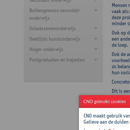
Mensen m
Buitengewoon secundair
vaak als
deze pro
onderwijs
minder s
Volwassenenonderwijs
Ook op d
Deeltijds kunstonderwijs
een ande
de loep.
Hoger onderwijs
Ook de a
Postgraduaten en trajecten
voorbeel
zo belan
hun soci
Concrete
Dit is ee
CNO gebruikt cookies
Doelst
CNO maakt gebruik van 
Na deze 
Gelieve aan de duiden
de 