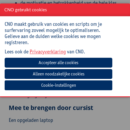
de motivatie en betrokkenheid van de hele klas
verhogen;
CNO gebruikt cookies
een quiz/toets kunnen afnemen via de
computer/tablet/smartphone met amper
CNO maakt gebruik van cookies en scripts om je
verbeterwerk.
surfervaring zoveel mogelijk te optimaliseren.
Gelieve aan de duiden welke cookies we mogen
Doelgroep
registreren.
Lees ook de
Privacyverklaring
van CNO.
Leerkrachten lager, secundair, hoger en
volwassenenonderwijs.
Voorkennis: en basis computerkennis:
kennis van een internetbrowser;
kunnen uploaden/downloaden;
Cookie-instellingen
kunnen werken met Word;
toegang tot je e-mailadres hebben.
Mee te brengen door cursist
Een opgeladen laptop