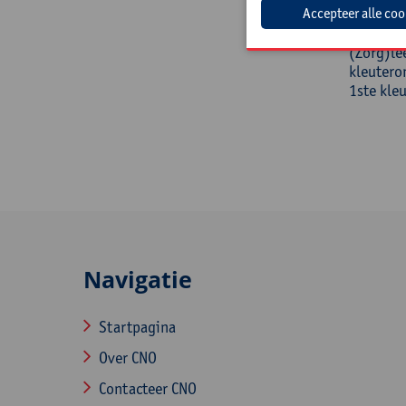
Doelg
(Zorg)le
kleutero
1ste kleu
Navigatie
Startpagina
Over CNO
Contacteer CNO