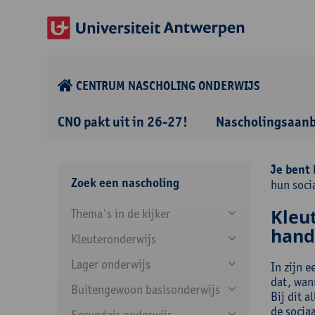
CENTRUM NASCHOLING ONDERWIJS
CNO pakt uit in 26-27!
Nascholingsaan
Je bent 
Zoek een nascholing
hun soci
Kleu
Thema's in de kijker
hand
Kleuteronderwijs
Lager onderwijs
In zijn e
dat, wan
Buitengewoon basisonderwijs
Bij dit a
de socia
Secundair onderwijs