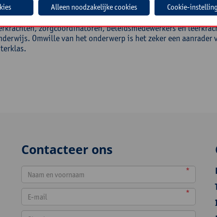
roep
Cookie-instellin
erkrachten, zorgcoördinatoren, beleidsmedewerkers en leerkrac
nderwijs. Omwille van het onderwerp is het zeker een aanrader v
terklas.
Contacteer ons
*
*