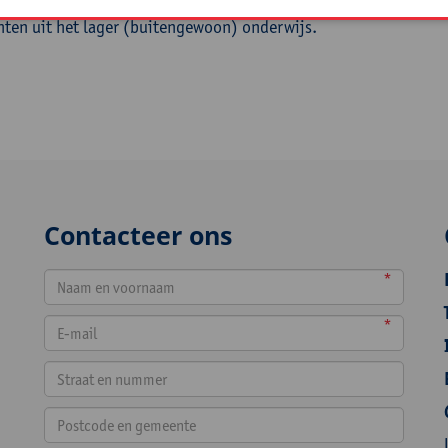
hten uit het lager (buitengewoon) onderwijs.
Contacteer ons
*
*