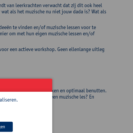
dt van leerkrachten verwacht dat zij dit ook heel
 wat als het muzische nu niet jouw dada is? Wat als
deeën te vinden en/of muzische lessen voor te
nier om met hun eigen muzische lessen en/of
t voor een actieve workshop. Geen ellenlange uitleg
ngen:
eerlingen kunnen ontdekken en optimaal benutten.
grijkste onderdelen van een muzische les? En
aliseren.
gen