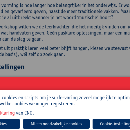
 vorming is hoe langer hoe belangrijker in het onderwijs. Er wor
id en gevarieerd geven, naast de meer traditionele vakken. Maar
t je al uitbreekt wanneer je het woord ‘muzische’ hoort?
workshop willen we de leerkrachten die het moeilijk vinden om i
 wat handvaten geven. Géén pasklare oplossingen, maar een ma
 aan de slag te gaan.
 uit praktijk leren veel beter blijft hangen, kiezen we steevas
de basis), wél zelf op zoek gaan.
ellingen
n jou als deelnemer de volgende kennis en vaardigheden bijbre
en hoe we door middel van muzisch handelen de talenten van l
 les muzische vorming: hoe begin je daaraan? Wat zijn de belan
cookies en scripts om je surfervaring zoveel mogelijk te optim
neer is een les écht muzisch?
 welke cookies we mogen registreren.
 les muzische opvoeding vanaf een idee kunnen opbouwen.
klaring
van CNO.
 of the box denken om zo tot een muzische les te komen.
Cookie-instellin
roep