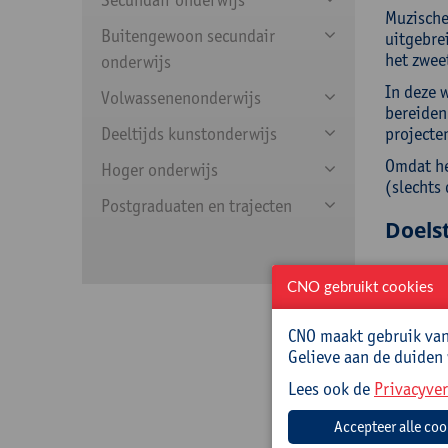
Muzische
Buitengewoon secundair
uitgebre
het zwee
onderwijs
In deze 
Volwassenenonderwijs
bereiden
Deeltijds kunstonderwijs
projecten
Omdat het
Hoger onderwijs
(slechts 
Postgraduaten en trajecten
Doelst
We wille
CNO gebruikt cookies
Wet
Een
CNO maakt gebruik van 
wan
Gelieve aan de duiden
Een
Lees ook de
Privacyver
Out
Doelg