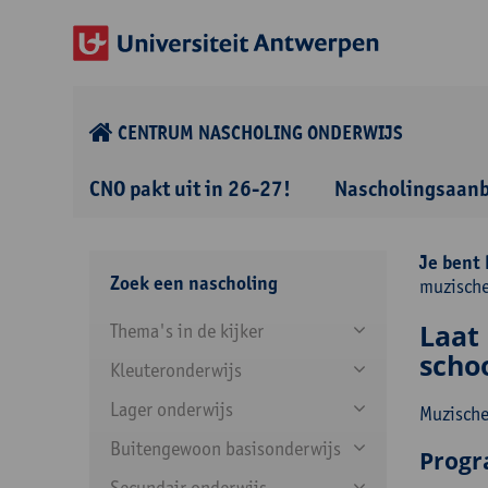
CENTRUM NASCHOLING ONDERWIJS
CNO pakt uit in 26-27!
Nascholingsaan
Je bent 
Zoek een nascholing
muzische
Laat
Thema's in de kijker
scho
Kleuteronderwijs
Lager onderwijs
Muzische
Buitengewoon basisonderwijs
Prog
Secundair onderwijs