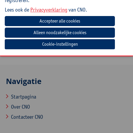
registreren.
Goed om te weten
Lees ook de
Privacyverklaring
van CNO.
Deelnemers die ook de namiddagsessie 'Elke leerling
aan het schrijven krijgen? Ja, het kan' LINK NED/047.
volgen, kunnen een gratis lunch bekomen.
Je kan dit aangeven tijdens het inschrijvingsproces.
Cookie-instellingen
Navigatie
Startpagina
Over CNO
Contacteer CNO