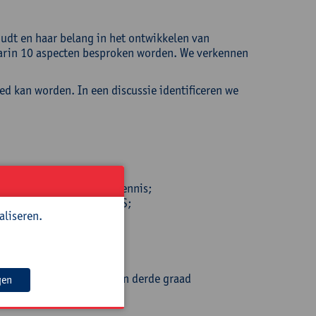
houdt en haar belang in het ontwikkelen van
waarin 10 aspecten besproken worden. We verkennen
ed kan worden. In een discussie identificeren we
 van wetenschappelijke kennis;
iseerd aanbrengen van NoS;
aliseren.
leerlingen te ontwikkelen.
chappen) van de tweede en derde graad
gen