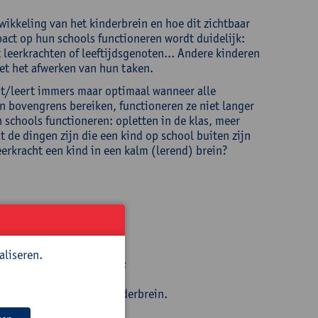
wikkeling van het kinderbrein en hoe dit zichtbaar
act op hun schools functioneren wordt duidelijk:
t leerkrachten of leeftijdsgenoten... Andere kinderen
et het afwerken van hun taken.
ert/leert immers maar optimaal wanneer alle
 bovengrens bereiken, functioneren ze niet langer
schools functioneren: opletten in de klas, meer
 de dingen zijn die een kind op school buiten zijn
eerkracht een kind in een kalm (lerend) brein?
aliseren.
eft om tot leren te komen;
school;
ontwikkeling van het kinderbrein.