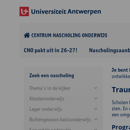
CENTRUM NASCHOLING ONDERWIJS
CNO pakt uit in 26-27!
Nascholingsaan
Je bent 
Zoek een nascholing
ontwikke
Trau
Thema's in de kijker
Kleuteronderwijs
Scholen 
zien. En
Lager onderwijs
een omge
Buitengewoon basisonderwijs
Prog
Secundair onderwijs