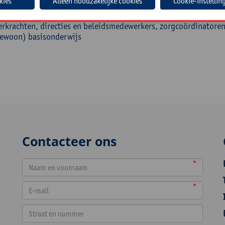
Cookie-instellin
roep
erkrachten, directies en beleidsmedewerkers, zorgcoördinatore
ewoon) basisonderwijs
Contacteer ons
*
*