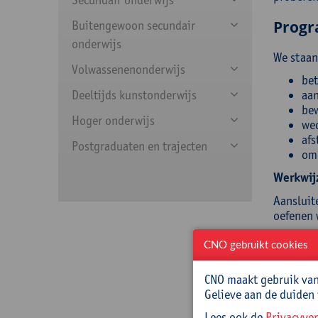
Prog
Buitengewoon secundair
onderwijs
We staan 
Volwassenenonderwijs
bet
Deeltijds kunstonderwijs
aan
bew
Hoger onderwijs
wed
afs
Postgraduaten en trajecten
om
Werkwij
Aansluit
oefenen 
Doelst
CNO gebruikt cookies
Op het e
CNO maakt gebruik van 
Gelieve aan de duiden
heb
heb
Lees ook de
Privacyver