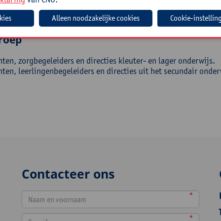
 je bewuster van je eigen houding en handelen in het contact m
teer je beter belangrijke gespreksvaardigheden.
Cookie-instellin
roep
ten, zorgbegeleiders en directies kleuter- en lager onderwijs.
ten, leerlingenbegeleiders en directies uit het secundair onder
Contacteer ons
*
*