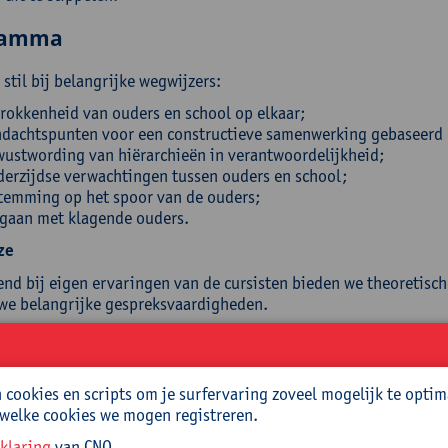
ramma
stil bij belangrijke wegwijzers:
rokkenheid van ouders en school op elkaar;
dachtspunten voor een constructieve samenwerking gebaseerd 
ustwording van hiërarchieën in verantwoordelijkheid;
erzijdse verwachtingen tussen ouders en school;
temming op het spoor van de ouders;
gaan met klagende ouders.
ze
end bij eigen ervaringen van de cursisten bieden we theoretisch
we belangrijke gespreksvaardigheden.
ellingen
inde van deze cursus:
cookies en scripts om je surfervaring zoveel mogelijk te optim
 welke cookies we mogen registreren.
 je inzicht in sterktes, kansen, valkuilen en aandachtspunten 
 je zicht op wegwijzers die de samenwerking met ouders optima
klaring
van CNO.