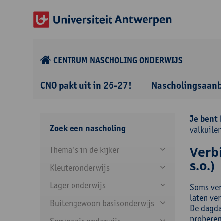
CENTRUM NASCHOLING ONDERWIJS
CNO pakt uit in 26-27!
Nascholingsaan
Je bent 
Zoek een nascholing
valkuilen
Verb
Thema's in de kijker
s.o.)
Kleuteronderwijs
Lager onderwijs
Soms ver
laten ve
Buitengewoon basisonderwijs
De dagda
proberen 
Secundair onderwijs