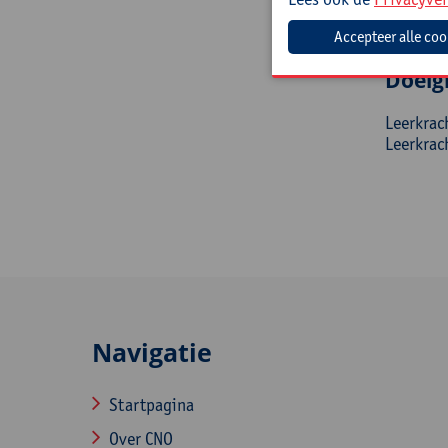
ben
han
Doelg
Leerkrach
Leerkrach
Navigatie
Startpagina
Over CNO