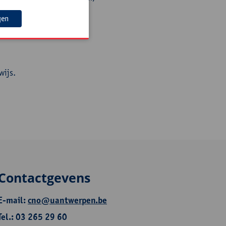
et ouders;
gen
wijs.
Contactgevens
E-mail:
cno@uantwerpen.be
Tel.: 03 265 29 60