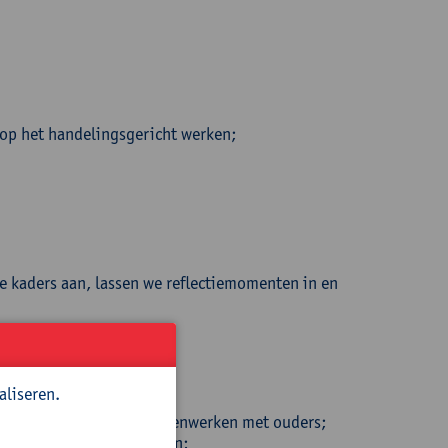
op het handelingsgericht werken;
e kaders aan, lassen we reflectiemomenten in en
aliseren.
m.b.t. het verbindend samenwerken met ouders;
ler kunnen laten verlopen;