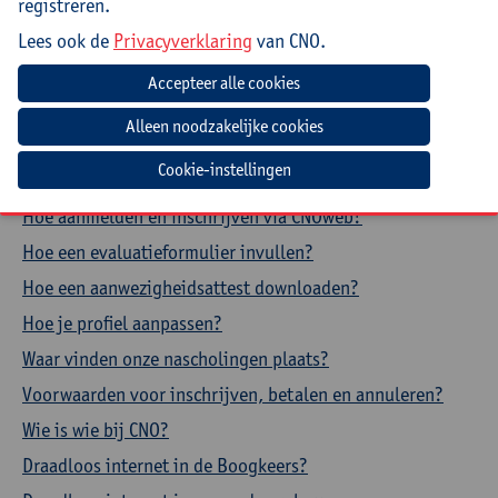
registreren.
Over CNO
Lees ook de
Privacyverklaring
van CNO.
Contacteer CNO
Veelgestelde vragen
Cookie-instellingen
Hoe aanmelden en inschrijven via CNOweb?
Hoe een evaluatieformulier invullen?
Hoe een aanwezigheidsattest downloaden?
Hoe je profiel aanpassen?
Waar vinden onze nascholingen plaats?
Voorwaarden voor inschrijven, betalen en annuleren?
Wie is wie bij CNO?
Draadloos internet in de Boogkeers?