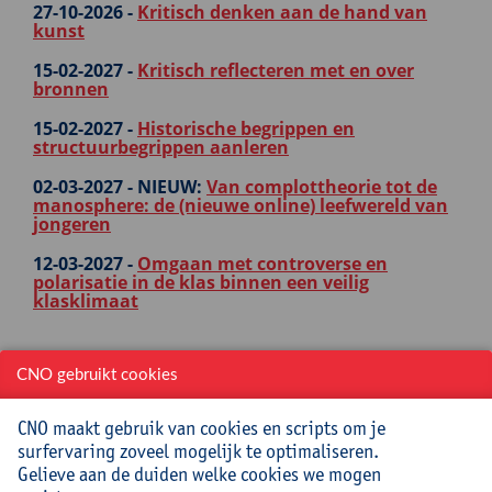
27-10-2026 -
Kritisch denken aan de hand van
kunst
15-02-2027 -
Kritisch reflecteren met en over
bronnen
15-02-2027 -
Historische begrippen en
structuurbegrippen aanleren
02-03-2027 -
NIEUW:
Van complottheorie tot de
manosphere: de (nieuwe online) leefwereld van
jongeren
12-03-2027 -
Omgaan met controverse en
polarisatie in de klas binnen een veilig
klasklimaat
CNO gebruikt cookies
Ga naar...
CNO maakt gebruik van cookies en scripts om je
surfervaring zoveel mogelijk te optimaliseren.
Gelieve aan de duiden welke cookies we mogen
Startpagina