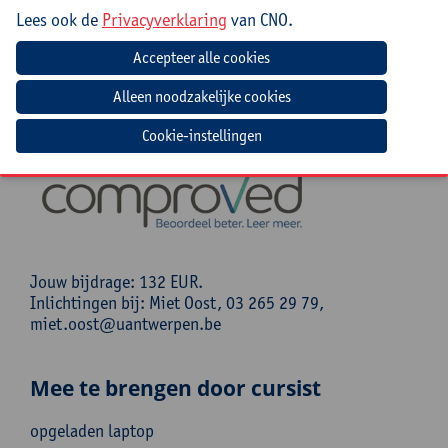
Lees ook de
Privacyverklaring
van CNO.
Cursuscode:
24/STM/095A
Syllabus inbegrepen.
CNO organiseert deze nascholing in samenwerking met
Comproved, een spin-off van de Universiteit
Cookie-instellingen
Antwerpen, UGent en imec.
Jouw bijdrage: 132 EUR.
Inlichtingen bij: Miet Oost, 03 265 29 79,
miet.oost@uantwerpen.be
Mee te brengen door cursist
opgeladen laptop