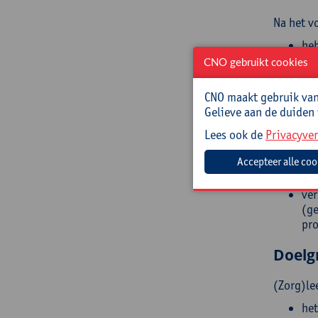
Na het v
heb
vie
CNO gebruikt cookies
ond
ill
CNO maakt gebruik van 
het
Gelieve aan de duiden
bes
Lees ook de
Privacyver
get
wis
bes
ver
ver
(ge
pro
Doelg
(Zorg)le
het