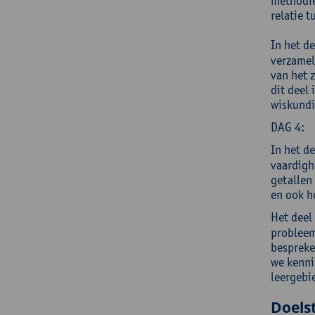
methodie
relatie 
In het d
verzamel
van het 
dit deel 
wiskundi
DAG 4:
In het d
vaardigh
getallen
en ook h
Het deel
probleem
bespreke
we kenni
leergebi
Doelst