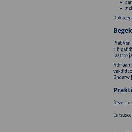
aan
zic
Ook leer
Begel
Piet Van
Hij gaf 
laatste 
Adriaan 
vakdidac
Onderwij
Prakt
Deze cur
Cursusc