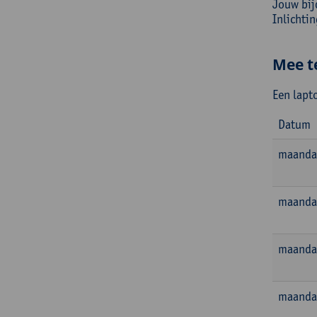
Jouw bij
Inlichti
Mee t
Een lapt
Datum
maanda
maanda
maanda
maanda