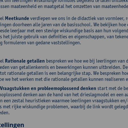
k om leerlingen wiskundige formules begeleid te laten ontdekk
tussen maateenheid en maatgetal het omzetten van maateenhed
eel
Meetkunde
verdiepen we ons in de didactiek van vormleer, re
ingen doorheen alle jaren van de basisschool. We bekijken hoe e
zesde leerjaar met een stevige wiskundige basis aan hun volgen
is het juiste gebruik van definities en eigenschappen, van teken
g formuleren van gedane vaststellingen.
eel
Rationale getallen
bespreken we hoe we bij leerlingen van de
eden van getallenkennis en bewerkingen kunnen uitbreiden. De 
 tot rationale getallen is een belangrijke stap. We bespreken h
oe we het werken met die rationale getallen kunnen realiseren 
Vraagstukken en probleemoplossend denken
start met de be
oplossend denken aan de hand van het drieslagmodel en een aa
n een zestal heuristieken waarmee leerlingen vraagstukken en/
s met rijke wiskundige problemen, waarbij de link wordt geleg
eden.
ellingen