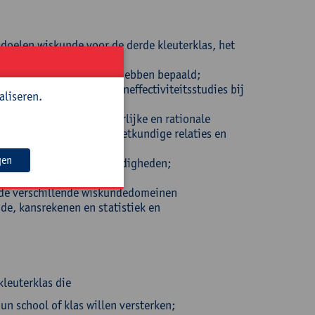
oelen wiskunde voor de derde kleuterklas, het
wijs de afgelopen jaren hebben bepaald;
ve psychologie en lerareneffectiviteitsstudies bij
aliseren.
a. de structuur van natuurlijke en rationale
atgetal, elementaire meetkundige relaties en
gen
gieën, procedures en vaardigheden;
eracties in je school;
n de verschillende wiskundedomeinen
e, kansrekenen en statistiek en
kleuterklas die
n school of klas willen versterken;