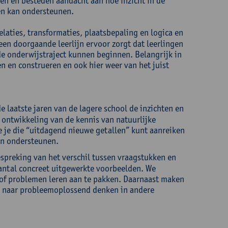
en en besteden aandacht aan hoe inzicht in de
en kan ondersteunen.
laties, transformaties, plaatsbepaling en logica en
en doorgaande leerlijn ervoor zorgt dat leerlingen
de onderwijstraject kunnen beginnen. Belangrijk in
en en construeren en ook hier weer van het juist
 laatste jaren van de lagere school de inzichten en
ontwikkeling van de kennis van natuurlijke
oe je die “uitdagend nieuwe getallen” kunt aanreiken
en ondersteunen.
spreking van het verschil tussen vraagstukken en
ntal concreet uitgewerkte voorbeelden. We
of problemen leren aan te pakken. Daarnaast maken
d naar probleemoplossend denken in andere