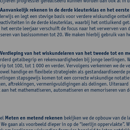
cijferen progressief gerealiseerd kunnen worden dan ook al in di
Aanvankelijk rekenen in de derde kleuterklas en het eerste 
erwijs en legt een stevige basis voor verdere wiskundige ontwi
activiteiten in de derde kleuterklas, waarbij het ontluikend ge
n het eerste leerjaar verschuift de focus naar het verwerven va
seren van basissommen tot 20. We maken hierbij gebruik van he
Verdieping van het wiskundeleren van het tweede tot en met
rderd getalbegrip en rekenvaardigheden bij jonge leerlingen. 
rip tot 100, tot 1 000 en verder. Vervolgens verkennen we de 
zowel handige en flexibele strategieën als gestandaardiseerde p
erlingen stapsgewijs komen tot een correcte wiskundige notatie
gen, aftrekkingen, vermenigvuldigingen als delingen. Uiteraard 
 aan het mathematiseren, automatiseren en memoriseren van de
eel
Meten en metend rekenen
bekijken we de opbouw van de lee
 We gaan als voorbeeld dieper in op de “leerlijn oppervlakte”. 