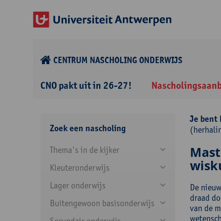
CENTRUM NASCHOLING ONDERWIJS
CNO pakt uit in 26-27!
Nascholingsaan
Je bent 
Zoek een nascholing
(herhali
Mast
Thema's in de kijker
wisku
Kleuteronderwijs
Lager onderwijs
De nieuw
draad do
Buitengewoon basisonderwijs
van de m
wetensch
Secundair onderwijs