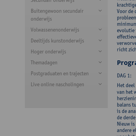
krachtig
Buitengewoon secundair
Voor de 
probleem
onderwijs
minimumd
Volwassenenonderwijs
evolutie
effectie
Deeltijds kunstonderwijs
verworve
richt zi
Hoger onderwijs
Prog
Themadagen
Postgraduaten en trajecten
DAG 1:
Live online nascholingen
Het deel
van het 
herzieni
balans t
is de an
de derde 
Nieuw is
andere e