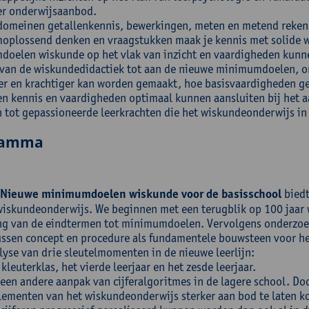
er onderwijsaanbod.
domeinen getallenkennis, bewerkingen, meten en metend rekene
oplossend denken en vraagstukken maak je kennis met solide we
oelen wiskunde op het vlak van inzicht en vaardigheden kunne
 van de wiskundedidactiek tot aan de nieuwe minimumdoelen, on
ver en krachtiger kan worden gemaakt, hoe basisvaardigheden 
n kennis en vaardigheden optimaal kunnen aansluiten bij het a
ch tot gepassioneerde leerkrachten die het wiskundeonderwijs in 
ramma
Nieuwe minimumdoelen wiskunde voor de basisschool
biedt
wiskundeonderwijs. We beginnen met een terugblik op 100 jaar w
ng van de eindtermen tot minimumdoelen. Vervolgens onderzoek
ussen concept en procedure als fundamentele bouwsteen voor het
alyse van drie sleutelmomenten in de nieuwe leerlijn:
kleuterklas, het vierde leerjaar en het zesde leerjaar.
 een andere aanpak van cijferalgoritmes in de lagere school. Do
lementen van het wiskundeonderwijs sterker aan bod te laten k