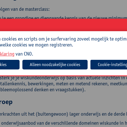
olgen van de masterclass:
 je een grondige en diepgaande kennis van de nieuwe minimumd
rde leerjaar en het zesde leerjaar;
erscheid je de verschillende stromingen die het wiskundeonder
ustreer je met enkele voorbeelden de bevindingen uit de cognitie
cookies en scripts om je surfervaring zoveel mogelijk te optim
 vormgeven van kwaliteitsvol wiskundeonderwijs;
 welke cookies we mogen registreren.
chrijf je de kernelementen bij het ontwikkelen van inzicht in o.
klaring
allen, de eigenschappen van bewerkingen, maat, eenheid en ma
van CNO.
kundige contexten;
Cookie-instellin
chrijf je de kernelementen bij het ontwikkelen van rekenstrate
taal je recente wetenschappelijke inzichten naar concrete verbet
sterk je je wiskundeonderwijs op basis van actuele inzichten i
tallenkennis, bewerkingen, meten en metend rekenen, meetkund
bleemoplossend denken en vraagstukken).
roep
erkrachten uit het (buitengewoon) lager onderwijs en de derde 
 onderwijsaanbod van de verschillende domeinen wiskunde in hu