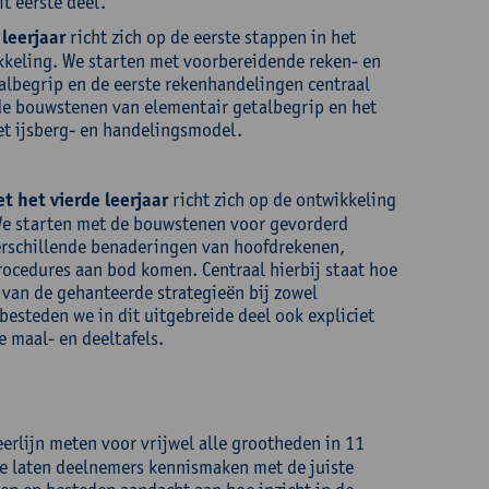
t eerste deel.
leerjaar
richt zich op de eerste stappen in het
kkeling. We starten met voorbereidende reken- en
talbegrip en de eerste rekenhandelingen centraal
n de bouwstenen van elementair getalbegrip en het
t ijsberg- en handelingsmodel.
 het vierde leerjaar
richt zich op de ontwikkeling
We starten met de bouwstenen voor gevorderd
verschillende benaderingen van hoofdrekenen,
rocedures aan bod komen. Centraal hierbij staat hoe
 van de gehanteerde strategieën bij zowel
besteden we in dit uitgebreide deel ook expliciet
 maal- en deeltafels.
rlijn meten voor vrijwel alle grootheden in 11
We laten deelnemers kennismaken met de juiste