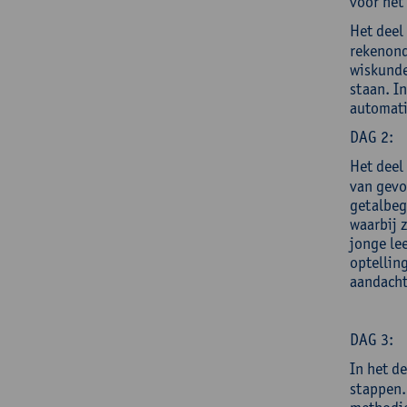
voor het 
Het deel
rekenond
wiskunde
staan. I
automati
DAG 2:
Het deel
van gevo
getalbeg
waarbij 
jonge le
optellin
aandacht
DAG 3:
In het d
stappen.