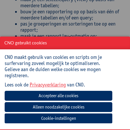
meerdere tabellen;
bouw je een rapportering op op basis van één of
meerdere tabellen en/of een query;
pas je groeperingen en sorteringen toe op een
rapport;
maak je een rapport lay-outmatig op;
neem je berekende velden in een tabel, query en
CNO gebruikt cookies
rapport op om totalen te berekenen;
bouw je gebruiksvriendelijke formulieren om
CNO maakt gebruik van cookies en scripts om je
gegevens in te voeren en aan te passen.
surfervaring zoveel mogelijk te optimaliseren.
Gelieve aan de duiden welke cookies we mogen
Doelgroep
registreren.
Lees ook de
Privacyverklaring
van CNO.
Directeurs, TA(C)’s, leerkrachten, ondersteunend
personeel, kortom iedereen die in school rechtstreeks
of onrechtstreeks in aanraking komt met het
verwerken van gegevens en het presenteren van data
Mee te brengen door cursist
Cookie-instellingen
Opgeladen laptop (met lader en muis) met hierop