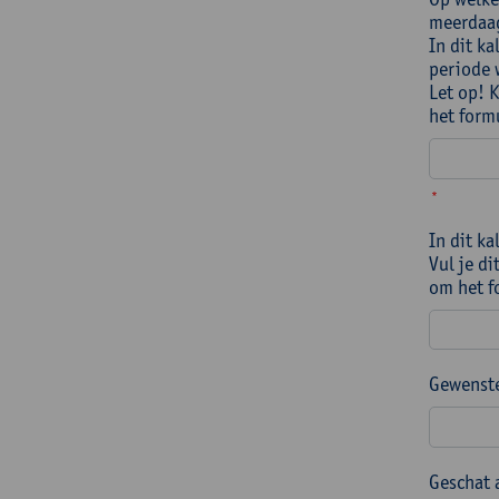
meerdaag
In dit k
periode 
Let op! 
het form
*
In dit k
Vul je di
om het f
Gewenste
Geschat 