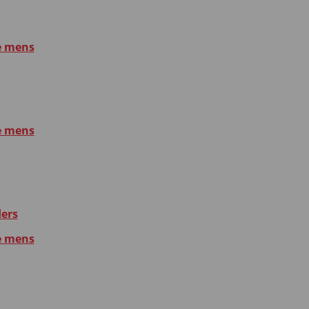
e mens
e mens
ders
e mens