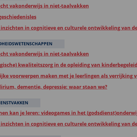
icht vakonderwijs in niet-taalvakken
 geschiedenisles
inzichten in cognitieve en culturele ontwikkeling van d
DHEIDSWETENSCHAPPEN
icht vakonderwijs in niet-taalvakken
gische) kwaliteitszorg in de opleiding van kinderbegelei
ijke voorwerpen maken met je leerlingen als verrijking vo
elirium, dementie, depressie: waar staan we?
IENSTVAKKEN
en kan je leren: videogames in het (godsdienst)onderwi
inzichten in cognitieve en culturele ontwikkeling van d