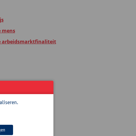
js
e mens
e arbeidsmarktfinaliteit
js
aliseren.
gen