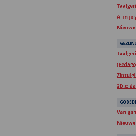
Taalger
AI in je
Nieuwe 
GEZON
Taalger
(Pedago
Zintuigl
3D's: d
GODSD
Van gam
Nieuwe 