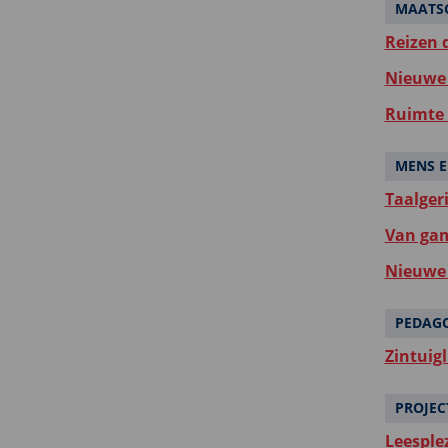
MAATSC
Reizen d
Nieuwe 
Ruimte 
MENS E
Taalger
Van gam
Nieuwe 
PEDAG
Zintuigl
PROJEC
Leesple