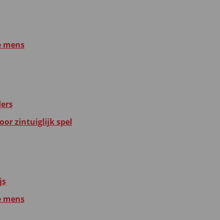
e mens
ders
or zintuiglijk spel
js
e mens