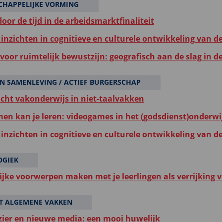
HAPPELIJKE VORMING
oor de tijd in de arbeidsmarktfinaliteit
inzichten in cognitieve en culturele ontwikkeling van d
voor ruimtelijk bewustzijn: geografisch aan de slag in d
N SAMENLEVING / ACTIEF BURGERSCHAP
icht vakonderwijs in niet-taalvakken
en kan je leren: videogames in het (godsdienst)onderwi
inzichten in cognitieve en culturele ontwikkeling van d
OGIEK
ijke voorwerpen maken met je leerlingen als verrijking vo
T ALGEMENE VAKKEN
zier en nieuwe media: een mooi huwelijk