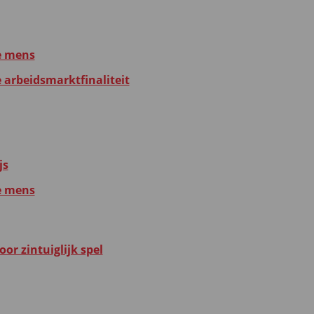
e mens
e arbeidsmarktfinaliteit
js
e mens
or zintuiglijk spel