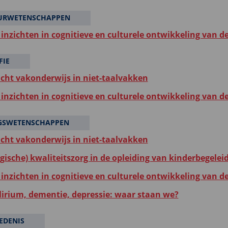
URWETENSCHAPPEN
inzichten in cognitieve en culturele ontwikkeling van d
FIE
icht vakonderwijs in niet-taalvakken
inzichten in cognitieve en culturele ontwikkeling van d
GSWETENSCHAPPEN
icht vakonderwijs in niet-taalvakken
gische) kwaliteitszorg in de opleiding van kinderbegelei
inzichten in cognitieve en culturele ontwikkeling van d
elirium, dementie, depressie: waar staan we?
EDENIS