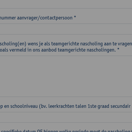
nummer aanvrager/contactpersoon *
scholing(en) wens je als teamgerichte nascholing aan te vragen
 zoals vermeld in ons aanbod teamgerichte nascholingen. *
p en schoolniveau (bv. leerkrachten talen 1ste graad secundair
 specifieke datum OF binnen welke periode moet de nascholing