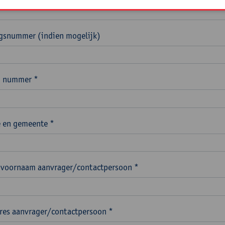
ngsnummer (indien mogelijk)
n nummer *
 en gemeente *
voornaam aanvrager/contactpersoon *
res aanvrager/contactpersoon *