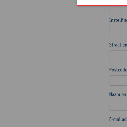
Instelli
Straat e
Postcode
Naam en 
E-mailad