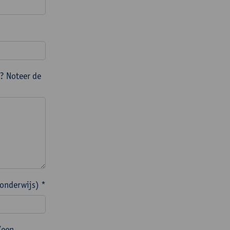
? Noteer de
 onderwijs) *
/een