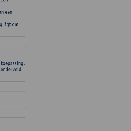
an een
g ligt om
 toepassing.
alenderveld